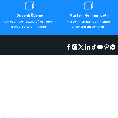
Güvenli Ödeme
Müşteri Memnuniyeti
Tüm ödemeler, SSL sertifikalı güvenli
Müşteri memnuniyeti, hizmet
altyapı ile korunmaktadır.
anlayışımızın temelidir.
Kurumsal
Alışveriş
Üyelik
Müşteri Hizmetleri