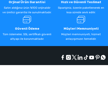
Orjinal Ürün Garantisi
Hızlı ve Güvenli Teslimat
Satın aldığınız ürün %100 orijinaldir
Siparişiniz, özenle paketlenerek en
ve üretici garantisi ile sunulmaktadır.
kısa sürede sevk edilir.
Güvenli Ödeme
Müşteri Memnuniyeti
Tüm ödemeler, SSL sertifikalı güvenli
Müşteri memnuniyeti, hizmet
altyapı ile korunmaktadır.
anlayışımızın temelidir.
Kurumsal
Alışveriş