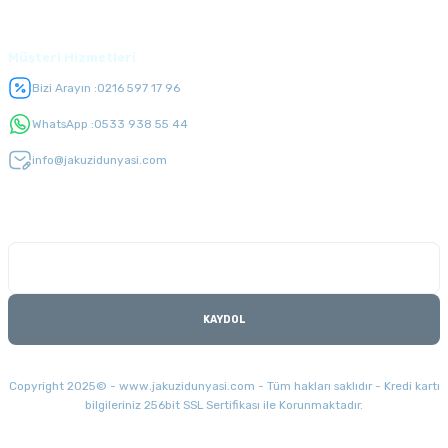
Üyelik
Müşteri Hizmetleri
Bizi Arayın :
0216 597 17 96
WhatsApp :
0533 938 55 44
info@jakuzidunyasi.com
E-Bülten Listesi
Kampanyaları kaçırmayın
KAYDOL
Copyright 2025© - www.jakuzidunyasi.com - Tüm hakları saklıdır - Kredi kartı
bilgileriniz 256bit SSL Sertifikası ile Korunmaktadır.