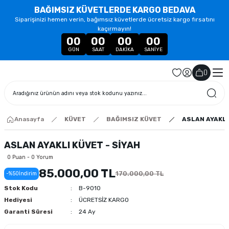
BAĞIMSIZ KÜVETLERDE KARGO BEDAVA
Siparişinizi hemen verin, bağımsız küvetlerde ücretsiz kargo fırsatını
kaçırmayın!
00
00
00
00
GÜN
SAAT
DAKIKA
SANIYE
(
)
Anasayfa
KÜVET
BAĞIMSIZ KÜVET
ASLAN AYAKLI
ASLAN AYAKLI KÜVET - SİYAH
0 Puan - 0 Yorum
85.000,00 TL
170.000,00 TL
-%50
İndirim
Stok Kodu
B-9010
Hediyesi
ÜCRETSİZ KARGO
Garanti Süresi
24 Ay