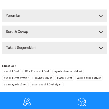
Yorumlar
Soru & Cevap
Bu ürüne ilk yorumu siz yapın!
Taksit Seçenekleri
Yorum Yaz
Ürün hakkında henüz soru sorulmamış.
Soru Sor
Etiketler :
ayaklı küvet
176 x 71 akaylı küvet
ayaklı küvet modelleri
ayaklı küvet fiyatları
kovboy küvet
klasik küvet
akrilik ayaklı küvet
aslan ayaklı küvet
aslan ayaklı küvet siyah