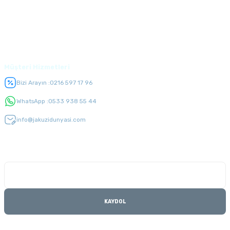
Alışveriş
Üyelik
Müşteri Hizmetleri
Bizi Arayın :
0216 597 17 96
WhatsApp :
0533 938 55 44
info@jakuzidunyasi.com
E-Bülten Listesi
Kampanyaları kaçırmayın
KAYDOL