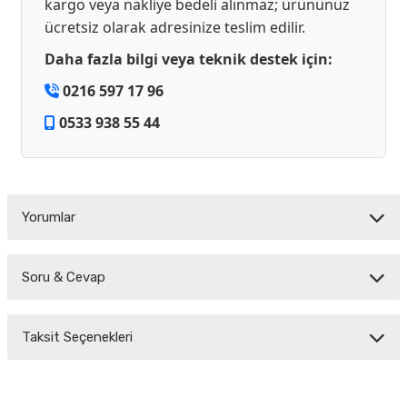
kargo veya nakliye bedeli alınmaz; ürününüz
ücretsiz olarak adresinize teslim edilir.
Daha fazla bilgi veya teknik destek için:
0216 597 17 96
0533 938 55 44
Yorumlar
Soru & Cevap
Bu ürüne ilk yorumu siz yapın!
Taksit Seçenekleri
Yorum Yaz
Ürün hakkında henüz soru sorulmamış.
Soru Sor