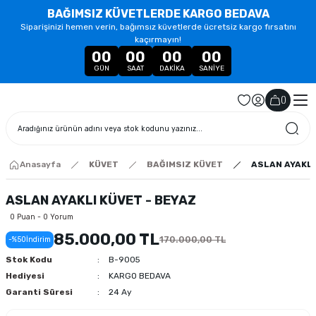
BAĞIMSIZ KÜVETLERDE KARGO BEDAVA
Siparişinizi hemen verin, bağımsız küvetlerde ücretsiz kargo fırsatını
kaçırmayın!
00
00
00
00
GÜN
SAAT
DAKIKA
SANIYE
(
)
Anasayfa
KÜVET
BAĞIMSIZ KÜVET
ASLAN AYAKLI
ASLAN AYAKLI KÜVET - BEYAZ
0 Puan - 0 Yorum
85.000,00 TL
170.000,00 TL
-%50
İndirim
Stok Kodu
B-9005
Hediyesi
KARGO BEDAVA
Garanti Süresi
24 Ay