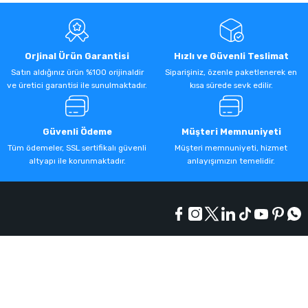
Orjinal Ürün Garantisi
Hızlı ve Güvenli Teslimat
Satın aldığınız ürün %100 orijinaldir
Siparişiniz, özenle paketlenerek en
ve üretici garantisi ile sunulmaktadır.
kısa sürede sevk edilir.
Güvenli Ödeme
Müşteri Memnuniyeti
Tüm ödemeler, SSL sertifikalı güvenli
Müşteri memnuniyeti, hizmet
altyapı ile korunmaktadır.
anlayışımızın temelidir.
Kurumsal