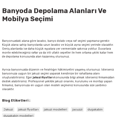
Banyoda Depolama Alanları Ve
Mobilya Seçimi
Banyonuzdaki alana göre lavabo, banyo dolabı veya raf seçimi yapmanız gerekir.
Küçük alana sahip banyolarda uzun lavabo ve büyük ayna seçimi yerinde olacaktır.
Geniş alanlarda ise daha küçük eşyalara yer vermenizde sakınca yoktur. Duvarlara
monte edebileceğiniz raflar ya da irili ufaklı sepetler ile hem ortama şıklık katar hem
de depolama konusunda alan kazanmış olursunuz.
Ayrıca banyonuzda düzenin ve ferahlığın hâkimiyetini yaşamış olursunuz. İsterseniz
banyonuza uygun bir jakuzi seçimi yaparak kendinize bir rahatlama alanı
oluşturabilirsiniz. Eğer
jakuzi fiyatları
konusunda bilgi almak isterseniz firmamızdan
destek alabilirsiniz. Profesyonel şekilde jakuzi onarımı, kurulumu ve montajı yapan
firmamız, banyonuza en uygun olan modeli seçmeniz konusunda size yardımcı
olacaktır.
Blog Etiketleri :
Jakuzi
jakuzi fiyatları
jakuzi modelleri
jacuzzi
duşakabin
duşakabin modelleri