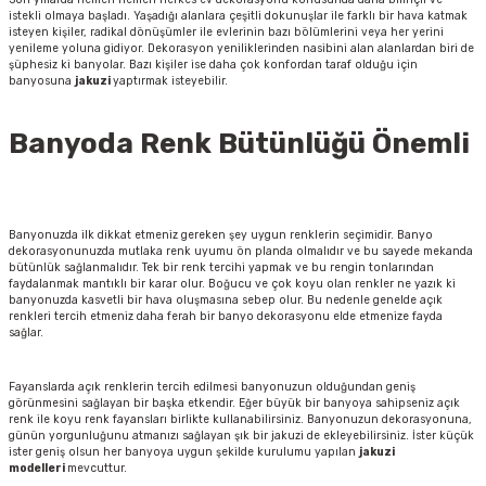
istekli olmaya başladı. Yaşadığı alanlara çeşitli dokunuşlar ile farklı bir hava katmak
isteyen kişiler, radikal dönüşümler ile evlerinin bazı bölümlerini veya her yerini
yenileme yoluna gidiyor. Dekorasyon yeniliklerinden nasibini alan alanlardan biri de
şüphesiz ki banyolar. Bazı kişiler ise daha çok konfordan taraf olduğu için
banyosuna
jakuzi
yaptırmak isteyebilir.
Banyoda Renk Bütünlüğü Önemli
Banyonuzda ilk dikkat etmeniz gereken şey uygun renklerin seçimidir. Banyo
dekorasyonunuzda mutlaka renk uyumu ön planda olmalıdır ve bu sayede mekanda
bütünlük sağlanmalıdır. Tek bir renk tercihi yapmak ve bu rengin tonlarından
faydalanmak mantıklı bir karar olur. Boğucu ve çok koyu olan renkler ne yazık ki
banyonuzda kasvetli bir hava oluşmasına sebep olur. Bu nedenle genelde açık
renkleri tercih etmeniz daha ferah bir banyo dekorasyonu elde etmenize fayda
sağlar.
Fayanslarda açık renklerin tercih edilmesi banyonuzun olduğundan geniş
görünmesini sağlayan bir başka etkendir. Eğer büyük bir banyoya sahipseniz açık
renk ile koyu renk fayansları birlikte kullanabilirsiniz. Banyonuzun dekorasyonuna,
günün yorgunluğunu atmanızı sağlayan şık bir jakuzi de ekleyebilirsiniz. İster küçük
ister geniş olsun her banyoya uygun şekilde kurulumu yapılan
jakuzi
modelleri
mevcuttur.