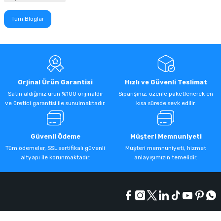
Tüm Bloglar
Orjinal Ürün Garantisi
Hızlı ve Güvenli Teslimat
Satın aldığınız ürün %100 orijinaldir
Siparişiniz, özenle paketlenerek en
ve üretici garantisi ile sunulmaktadır.
kısa sürede sevk edilir.
Güvenli Ödeme
Müşteri Memnuniyeti
Tüm ödemeler, SSL sertifikalı güvenli
Müşteri memnuniyeti, hizmet
altyapı ile korunmaktadır.
anlayışımızın temelidir.