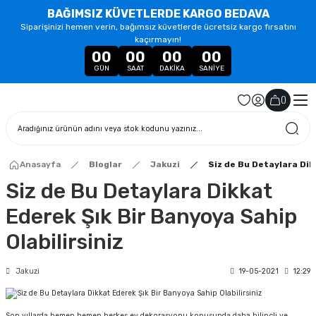
BAĞIMSIZ KÜVETLERDE KARGO BEDAVA
Siparişinizi hemen verin, bağımsız küvetlerde ücretsiz kargo fırsatını
kaçırmayın!
00
00
00
00
GÜN
SAAT
DAKIKA
SANIYE
(
)
Anasayfa
Bloglar
Jakuzi
Siz de Bu Detaylara Dik
Siz de Bu Detaylara Dikkat
Ederek Şık Bir Banyoya Sahip
Olabilirsiniz
Jakuzi
19-05-2021
12:29
Son yıllarda hemen hemen herkes ev dekorasyonu konusunda daha bilinçli ve