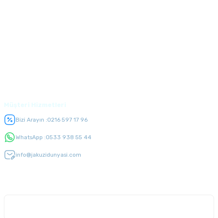
Kurumsal
Alışveriş
Üyelik
Müşteri Hizmetleri
Bizi Arayın :
0216 597 17 96
WhatsApp :
0533 938 55 44
info@jakuzidunyasi.com
E-Bülten Listesi
Kampanyaları kaçırmayın