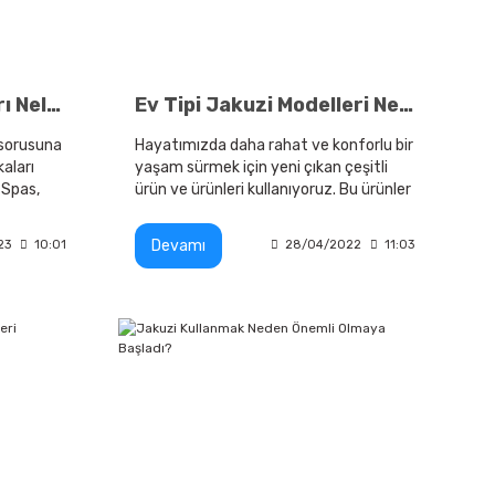
En İyi Jakuzi Markaları Nelerdir?
Ev Tipi Jakuzi Modelleri Nelerdir?
r sorusuna
Hayatımızda daha rahat ve konforlu bir
kaları
yaşam sürmek için yeni çıkan çeşitli
 Spas,
ürün ve ürünleri kullanıyoruz. Bu ürünler
as,
ve özellikler, yaşam standardımızı
yükseltmek için çok önemlidir.
Devamı
23
10:01
28/04/2022
11:03