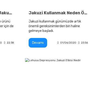
Kalabalık Aileler İçin Jakuzi Modelleri
Jakuzi Kullanmak Neden Önemli Olmaya Başladı?
ım ürünü
Jakuzi kullanmak günümüzde artık
er için de
önemli gereksinimlerden biri haline
gelmeye başladı.
Devamı
20
22:38
01/06/2020
23:56