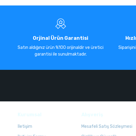
Orjinal Ürün Garantisi
Hızl
Satın aldığınız ürün %100 orijinaldir ve üretici
Siparişin
garantisi ile sunulmaktadır.
Kurumsal
Alışveriş
İletişim
Mesafeli Satış Sözleşmesi