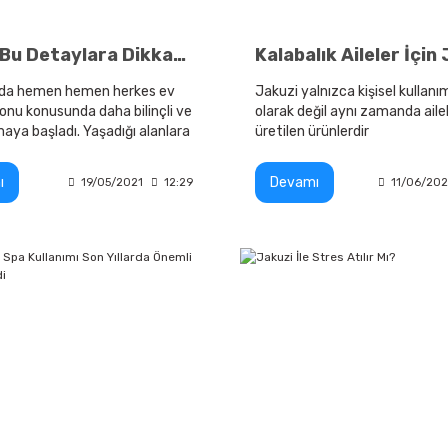
Siz de Bu Detaylara Dikkat Ederek Şık Bir Banyoya Sahip Olabilirsiniz
arda hemen hemen herkes ev
Jakuzi yalnızca kişisel kullan
nu konusunda daha bilinçli ve
olarak değil aynı zamanda ailel
lmaya başladı. Yaşadığı alanlara
üretilen ürünlerdir
okunuşlar
ı
Devamı
19/05/2021
12:29
11/06/20