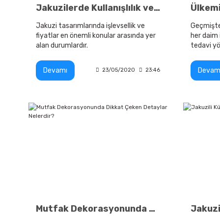
Jakuzilerde Kullanışlılık ve Estetik Duruş
Jakuzi tasarımlarında işlevsellik ve
Geçmişte
fiyatlar en önemli konular arasında yer
her daim 
alan durumlardır.
tedavi y
çerçeved
jakuzi ve
Devamı
Devam
23/05/2020
23:46
Mutfak Dekorasyonunda Dikkat Çeken Detaylar Nelerdir?
Jakuzi