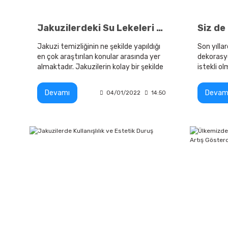
Jakuzilerdeki Su Lekeleri Nasıl Temizlenir
Jakuzi temizliğinin ne şekilde yapıldığı
Son yıll
en çok araştırılan konular arasında yer
dekorasyo
almaktadır. Jakuzilerin kolay bir şekilde
istekli o
temizlenmesi
çeşitli d
Devamı
Devam
04/01/2022
14:50