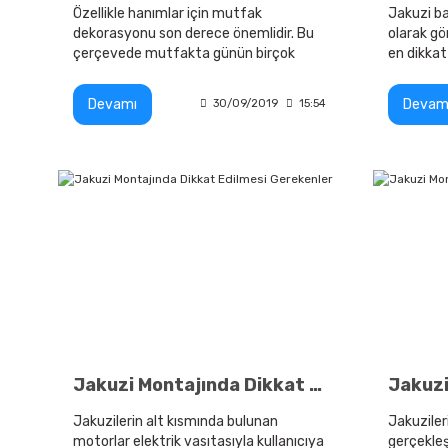
Özellikle hanımlar için mutfak
Jakuzi ba
dekorasyonu son derece önemlidir. Bu
olarak gö
çerçevede mutfakta günün birçok
en dikkat
zamanını geçiren bayanlar keyif
bulunan j
alacağı tasarımı ve konsepti kendi
tazyikli 
Devamı
Devam
30/09/2019
15:54
yapmak istiyor.
Jakuzi Montajında Dikkat Edilmesi Gerekenler
Jakuzilerin alt kısmında bulunan
Jakuzileri
motorlar elektrik vasıtasıyla kullanıcıya
gerçekleş