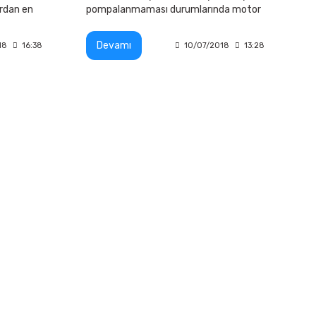
ardan en
pompalanmaması durumlarında motor
zorlanarak kişiye zarar verebilmektedir.
dir.
Devamı
18
16:38
10/07/2018
13:28