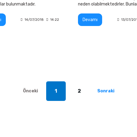
llar bulunmaktadır.
neden olabilmektedirler. Bunl
kötü üretim şekli ise PVC
maddelerinden oluşan jakuziler
ı
Devamı
14/07/2018
14:22
13/07/20
1
2