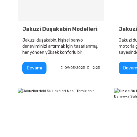
Jakuzi Duşakabin Modelleri
Jakuzi
Jakuzi duşakabin, kişisel banyo
Jakuzi du
deneyiminizi artırmak için tasarlanmış,
motorla ç
her yönden yüksek konforlu bir
sayesinde
çözümdür.
kullanıc
dolabıdır.
Devamı
Devam
09/03/2023
12:23