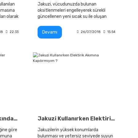
lanılan
Jakuzi, vücudunuzda bulunan
lamasına
oksitlenmeleri engelleyerek sürekli
arı olarak
güncellenen yeni sıcak su ile oluşan
bakteri ve kirleri alıp götürmektedir.
Devamı
18
22:33
26/07/2018
15:54
Jakuzi Modelleri Hakkında Tavsiyeler
Jakuzi Kullanırken Elektirik Akımına Kapılırmıyım ?
ğine göre
Jakuzilerin yüksek konumlarda
uşumuna
bulunması ve yetersiz seviyede suyun