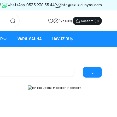
6
WhatsApp :
0533 938 55 44
info@jakuzidunyasi.com
Üye Girişi
Sepetim
(
0
)
ER
VARİL SAUNA
HAVUZ DUŞ