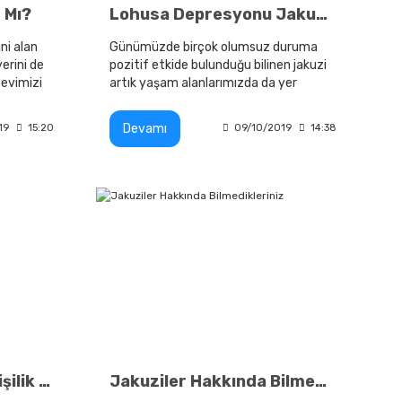
r Mı?
Lohusa Depresyonu Jakuzi Etkisi Nedir
ni alan
Günümüzde birçok olumsuz duruma
erini de
pozitif etkide bulunduğu bilinen jakuzi
 evimizi
artık yaşam alanlarımızda da yer
o da bu
almaya başladı.
Devamı
19
15:20
09/10/2019
14:38
En büyük jakuzi kaç kişilik olur?
Jakuziler Hakkında Bilmedikleriniz