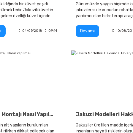
kıldığında bir küvet çeşidi
Günümüzde yaygın biçimde kul
rülmektedir. Jakuzili küvetin
jakuziler su le vücudun rahat
 çeken özelliği küvet içinde
yardımcı olan hidroterapi araçl
et adı verilen noktalardan
kullanılmaktadır
su püskürtülmesidir.
ı
Devamı
04/09/2018
09:14
10/08/20
Jakuzi Montajı Nasıl Yapılmalı
n alt yapıların kurulumları
Jakuziler üretilen madde içeri
tirilirken dikkat edilecek olan
insanların hayati risklerin ol