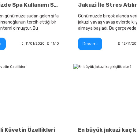
Ülkemizde Spa Kullanımı Son Yıllarda Önemli Artış Gösterdi
Jakuzi İle Stres Atılı
n günümüze sudan gelen şifa
Günümüzde birçok alanda yeri
insanoğlunun tercih ettiği bir
jakuzi yavaş yavaş evlerde ki y
öntemi olmuştur. Bu
almaya başladı. Bu çerçevede
e termal sulardan tutunda
dekore ederken mutlaka bany
 spa merkezlerine
durumdan nasibini almaktadır.
ı
Devamı
11/01/2020
11:10
12/11/20
li Küvetin Özellikleri