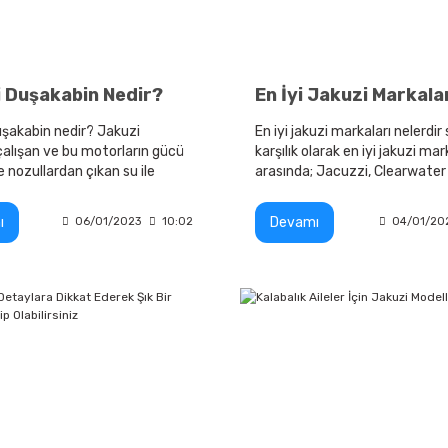
 Duşakabin Nedir?
şakabin nedir? Jakuzi
En iyi jakuzi markaları nelerdi
alışan ve bu motorların gücü
karşılık olarak en iyi jakuzi mar
 nozullardan çıkan su ile
arasında; Jacuzzi, Clearwater
ıya masaj yapan banyo
Hot Spring Spas, Sundance Sp
Hydropool
ı
Devamı
06/01/2023
10:02
04/01/20