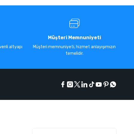
Müşteri Memnuniyeti
enli altyapı
Müşteri memnuniyeti, hizmet anlayışımızın
temelidir.
E-Bülten Listesi
Kampanyaları kaçırmayın