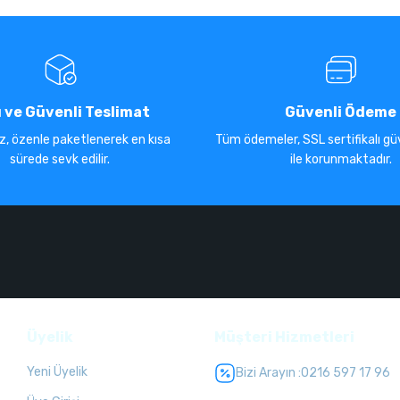
ı ve Güvenli Teslimat
Güvenli Ödeme
iz, özenle paketlenerek en kısa
Tüm ödemeler, SSL sertifikalı güv
sürede sevk edilir.
ile korunmaktadır.
Üyelik
Müşteri Hizmetleri
Yeni Üyelik
Bizi Arayın :
0216 597 17 96