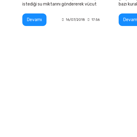
istediği su miktarını göndererek vücut
bazı kura
ile temasları sağlanmaktadır.
Devamı
Devam
16/07/2018
17:56