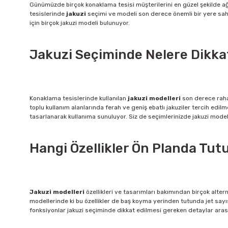
Günümüzde birçok konaklama tesisi müşterilerini en güzel şekilde ağ
tesislerinde
jakuzi
seçimi ve modeli son derece önemli bir yere sahi
için birçok jakuzi modeli bulunuyor.
Jakuzi Seçiminde Nelere Dikkat
Konaklama tesislerinde kullanılan
jakuzi modelleri
son derece rahat
toplu kullanım alanlarında ferah ve geniş ebatlı jakuziler tercih edil
tasarlanarak kullanıma sunuluyor. Siz de seçimlerinizde jakuzi modell
Hangi Özellikler Ön Planda Tut
Jakuzi modelleri
özellikleri ve tasarımları bakımından birçok alter
modellerinde ki bu özellikler de baş koyma yerinden tutunda jet sayı
fonksiyonlar jakuzi seçiminde dikkat edilmesi gereken detaylar arasınd