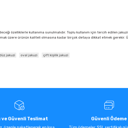
deceği özelliklerle kullanıma sunulmalıdır. Toplu kullanım için tercih edilen jaku
 olmak üzere ürünün kaliteli olmasına kadar birçok detaya dikkat etmek gerekir.
.
düz jakuzi
oval jakuzi
çift kişilik jakuzi
ı ve Güvenli Teslimat
Güvenli Ödeme
iz, özenle paketlenerek en kısa
Tüm ödemeler, SSL sertifikalı güv