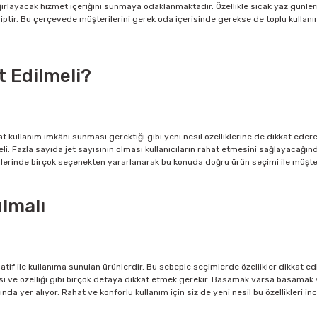
ırlayacak hizmet içeriğini sunmaya odaklanmaktadır. Özellikle sıcak yaz günle
ptir. Bu çerçevede müşterilerini gerek oda içerisinde gerekse de toplu kullanı
 Edilmeli?
 kullanım imkânı sunması gerektiği gibi yeni nesil özelliklerine de dikkat ede
meli. Fazla sayıda jet sayısının olması kullanıcıların rahat etmesini sağlayacağ
erinde birçok seçenekten yararlanarak bu konuda doğru ürün seçimi ile müşterile
ulmalı
natif ile kullanıma sunulan ürünlerdir. Bu sebeple seçimlerde özellikler dikkat 
sı ve özelliği gibi birçok detaya dikkat etmek gerekir. Basamak varsa basamak v
a yer alıyor. Rahat ve konforlu kullanım için siz de yeni nesil bu özellikleri in