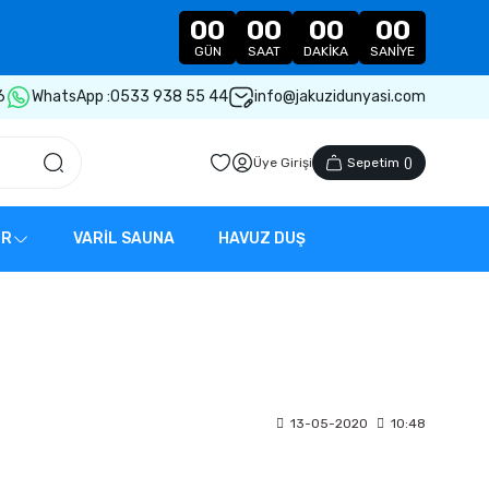
00
00
00
00
GÜN
SAAT
DAKIKA
SANIYE
6
WhatsApp :
0533 938 55 44
info@jakuzidunyasi.com
Üye Girişi
Sepetim
(
)
ER
VARİL SAUNA
HAVUZ DUŞ
13-05-2020
10:48