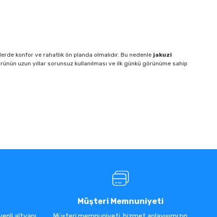
zilerde konfor ve rahatlık ön planda olmalıdır. Bu nedenle
jakuzi
 Ürünün uzun yıllar sorunsuz kullanılması ve ilk günkü görünüme sahip
Müşteri Memnuniyeti
enli altyapı
Müşteri memnuniyeti, hizmet anlayışımızın