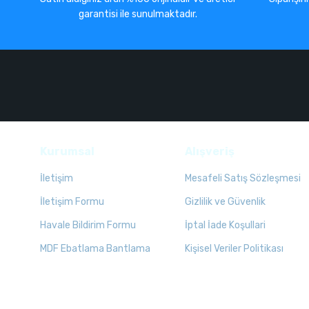
garantisi ile sunulmaktadır.
Kurumsal
Alışveriş
İletişim
Mesafeli Satış Sözleşmesi
İletişim Formu
Gizlilik ve Güvenlik
Havale Bildirim Formu
İptal İade Koşullari
MDF Ebatlama Bantlama
Kişisel Veriler Politikası