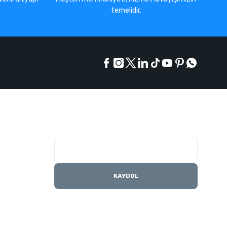
temelidir.
E-Bülten Listesi
Kampanyaları kaçırmayın
KAYDOL