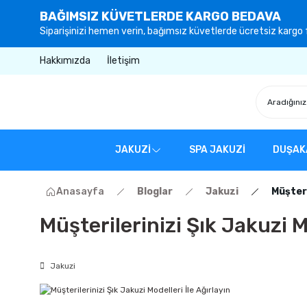
BAĞIMSIZ KÜVETLERDE KARGO BEDAVA
Siparişinizi hemen verin, bağımsız küvetlerde ücretsiz kargo f
Hakkımızda
İletişim
JAKUZİ
SPA JAKUZİ
DUŞAK
Anasayfa
Bloglar
Jakuzi
Müşteri
Müşterilerinizi Şık Jakuzi M
Jakuzi