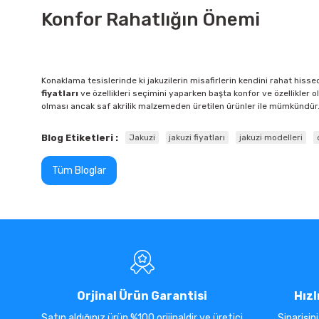
Konfor Rahatlığın Önemi
Konaklama tesislerinde ki jakuzilerin misafirlerin kendini rahat hisse
fiyatları
ve özellikleri seçimini yaparken başta konfor ve özellikler
olması ancak saf akrilik malzemeden üretilen ürünler ile mümkündür
Blog Etiketleri :
Jakuzi
jakuzi fiyatları
jakuzi modelleri
Tüm Bloglar
Orjinal Ürün Garantisi
Hızl
Satın aldığınız ürün %100 orijinaldir ve üretici
Siparişin