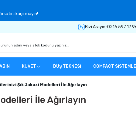
ırsatını kaçırmayın!
Bizi Arayın :
0216 597 17 9
ABİN
KÜVET
DUŞ TEKNESİ
COMPACT SİSTEML
lerinizi Şık Jakuzi Modelleri İle Ağırlayın
odelleri İle Ağırlayın