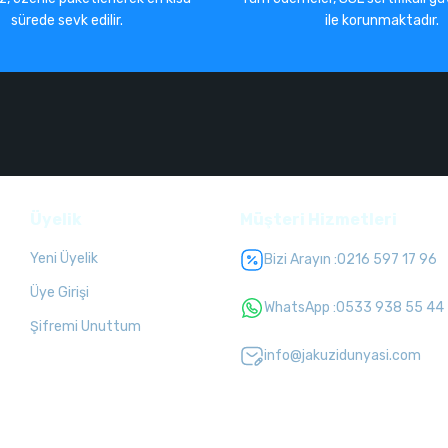
sürede sevk edilir.
ile korunmaktadır.
Üyelik
Müşteri Hizmetleri
Yeni Üyelik
Bizi Arayın :
0216 597 17 96
Üye Girişi
WhatsApp :
0533 938 55 44
Şifremi Unuttum
info@jakuzidunyasi.com