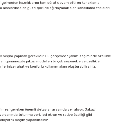
ri gelmeden hazırlıklarını tam sürat devam ettiren konaklama
m alanlarında en güzel şekilde ağırlayacak olan konaklama tesisleri
rek seçim yapmak gereklidir. Bu çerçevede jakuzi seçiminde özellikle
ından günümüzde jakuzi modelleri birçok seçenekle ve özellikle
rinize rahat ve konforlu kullanım alanı oluşturabilirsiniz.
edilmesi gereken önemli detaylar arasında yer alıyor. Jakuzi
e yanında tutunma yeri, led ekran ve radyo özelliği gibi
celeyerek seçim yapabilirsiniz.