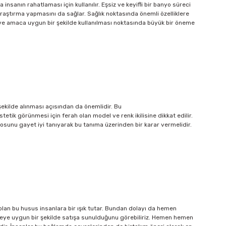
a insanın rahatlaması için kullanılır. Eşsiz ve keyifli bir banyo süreci
k araştırma yapmasını da sağlar. Sağlık noktasında önemli özelliklere
ı ve amaca uygun bir şekilde kullanılması noktasında büyük bir öneme
şekilde alınması açısından da önemlidir. Bu
ik görünmesi için ferah olan model ve renk ikilisine dikkat edilir.
sunu gayet iyi tanıyarak bu tanıma üzerinden bir karar vermelidir.
 olan bu husus insanlara bir ışık tutar. Bundan dolayı da hemen
eye uygun bir şekilde satışa sunulduğunu görebiliriz. Hemen hemen