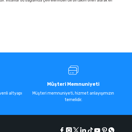
idir. İnsanlar bu bağlamda çevrelerinden de birtakım öneri alarak en
Müşteri Memnuniyeti
enli altyapı
Müşteri memnuniyeti, hizmet anlayışımızın
temelidir.