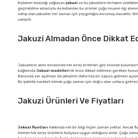
Kullanım kolaylığı sağlayan
jakuzi
ve bu jakuzilerin birtakım özellikle
geçirebilme amacıyla da kullanılan bu ürünler çoğu insanın ilgi alanına
sahip olan jakuziler her zaman için yaygınlığını korumuş olacaktır. 
sahiptir.
Jakuzi Almadan Önce Dikkat Ed
Jakuzilerin alımı öncesinde her birey kriterleri göz önünde bulundur
bağlamda
Jakuzi
modelleri
ilk önce dikkat edilmesi gereken husus
Banyoda yer açılması da jakuzinin daha hoş bir yapıya gelmesi açısı
Bu şekilde hareket etmek çoğu zaman için doğru olan yollara getirece
Jakuzi Ürünleri Ve Fiyatları
Jakuzi fiyatları
hakkında net bir bilgi hiçbir zaman yoktur. Ancak f
hemen her birey ürünlerin bütçeye uygun olduğunu anlar. Çoğu zaman