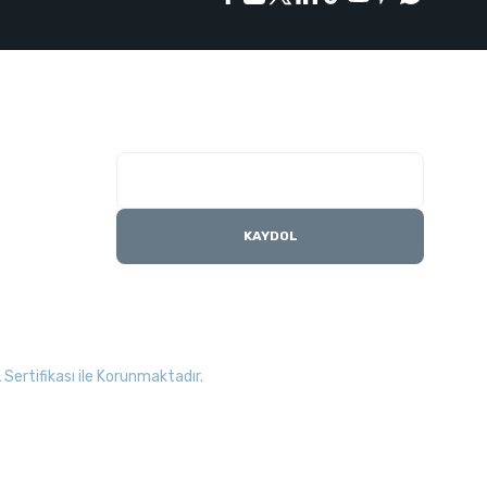
E-Bülten Listesi
Kampanyaları kaçırmayın
KAYDOL
Sertifikası ile Korunmaktadır.