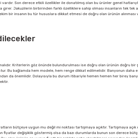
ri vardır. Son derece etkili özellikler ile donatılmış olan bu ürünler genel hatlarıyl
 girer. Jakuzilerin birbirinden farklı özelliklere sahip olması insanların tek te
Nitekim bir insanın bu tür hususlara dikkat etmesi de doğru olan ürünün alınmas
ilecekler
malıdır. Kriterlerin göz önünde bulundurulması ise doğru olan ürünün doğru bir 
tur. Bu bağlamda hem modele, hem renge dikkat edilmelidir. Banyonun daha estet
ndan da önemlidir. Dolayısıyla bu durum itibariyle hemen hemen her birey banyo
ktir.
iyatların bütçeye uygun mu değil mi noktası tartışmaya açıktır. Tartışmaya açık
 fiyatlar değişiklik göstermiş olsa da bazı durumlarda bunun son derece bütç