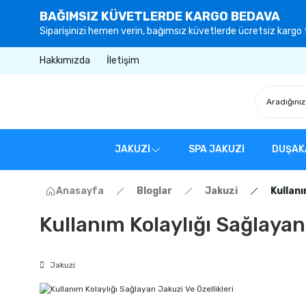
BAĞIMSIZ KÜVETLERDE KARGO BEDAVA
Siparişinizi hemen verin, bağımsız küvetlerde ücretsiz kargo f
Hakkımızda
İletişim
JAKUZİ
SPA JAKUZİ
DUŞAK
Anasayfa
Bloglar
Jakuzi
Kullanı
Kullanım Kolaylığı Sağlayan 
Jakuzi