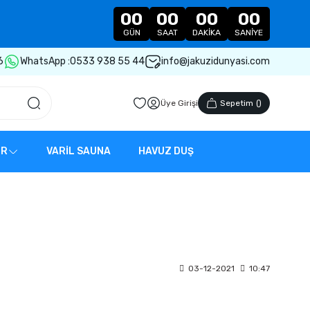
00
00
00
00
GÜN
SAAT
DAKIKA
SANIYE
6
WhatsApp :
0533 938 55 44
info@jakuzidunyasi.com
Üye Girişi
Sepetim
(
)
ER
VARİL SAUNA
HAVUZ DUŞ
03-12-2021
10:47