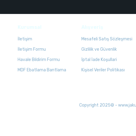
Kurumsal
Alışveriş
İletişim
Mesafeli Satış Sözleşmesi
İletişim Formu
Gizlilik ve Güvenlik
Havale Bildirim Formu
İptal İade Koşullari
MDF Ebatlama Bantlama
Kişisel Veriler Politikası
Copyright 2025© - www.jakuzid