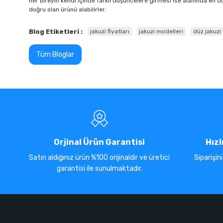
her bireyin kendi içinde farklı düşüncelere girmesi ise alanında en d
doğru olan ürünü alabilirler.
Blog Etiketleri :
jakuzi fiyatları
jakuzi modelleri
düz jakuzi
Tüm Bloglar
Orjinal Ürün Garantisi
Hızl
Satın aldığınız ürün %100 orijinaldir ve üretici
Siparişin
garantisi ile sunulmaktadır.