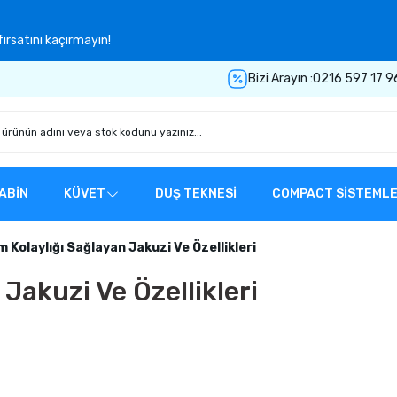
ırsatını kaçırmayın!
Bizi Arayın :
0216 597 17 9
ABİN
KÜVET
DUŞ TEKNESİ
COMPACT SİSTEML
m Kolaylığı Sağlayan Jakuzi Ve Özellikleri
Jakuzi Ve Özellikleri