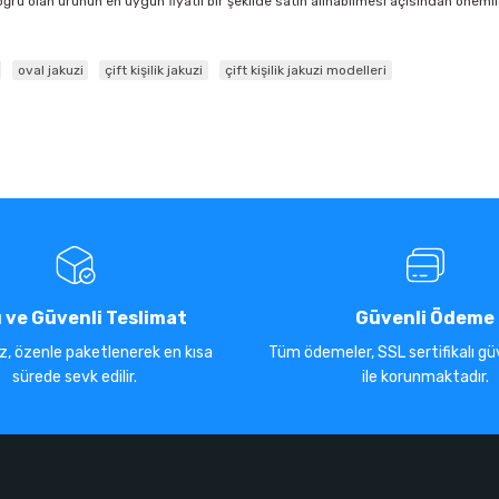
oğru olan ürünün en uygun fiyatlı bir şekilde satın alınabilmesi açısından öneml
oval jakuzi
çift kişilik jakuzi
çift kişilik jakuzi modelleri
ı ve Güvenli Teslimat
Güvenli Ödeme
iz, özenle paketlenerek en kısa
Tüm ödemeler, SSL sertifikalı güv
sürede sevk edilir.
ile korunmaktadır.