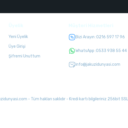
Üyelik
Müşteri Hizmetleri
Yeni Üyelik
Bizi Arayın :
0216 597 17 96
Üye Girişi
WhatsApp :
0533 938 55 44
Şifremi Unuttum
info@jakuzidunyasi.com
unyasi.com - Tüm hakları saklıdır - Kredi kartı bilgileriniz 256bit SSL 