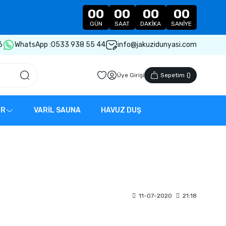
00
00
00
00
GÜN
SAAT
DAKIKA
SANIYE
6
WhatsApp :
0533 938 55 44
info@jakuzidunyasi.com
Üye Girişi
Sepetim
(
)
ER
VARİL SAUNA
HAVUZ DUŞ
11-07-2020
21:18