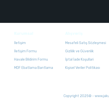
Kurumsal
Alışveriş
İletişim
Mesafeli Satış Sözleşmesi
İletişim Formu
Gizlilik ve Güvenlik
Havale Bildirim Formu
İptal İade Koşullari
MDF Ebatlama Bantlama
Kişisel Veriler Politikası
Copyright 2025© - www.jakuzid