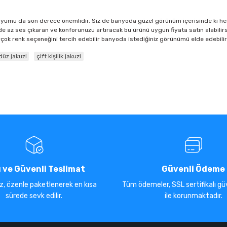
 uyumu da son derece önemlidir. Siz de banyoda güzel görünüm içerisinde ki her d
de az ses çıkaran ve konforunuzu artıracak bu ürünü uygun fiyata satın alabilir
 birçok renk seçeneğini tercih edebilir banyoda istediğiniz görünümü elde edebilir
düz jakuzi
çift kişilik jakuzi
ı ve Güvenli Teslimat
Güvenli Ödeme
iz, özenle paketlenerek en kısa
Tüm ödemeler, SSL sertifikalı güv
sürede sevk edilir.
ile korunmaktadır.