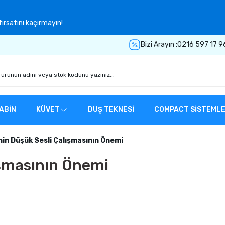
ırsatını kaçırmayın!
Bizi Arayın :
0216 597 17 9
ABİN
KÜVET
DUŞ TEKNESİ
COMPACT SİSTEML
in Düşük Sesli Çalışmasının Önemi
ışmasının Önemi