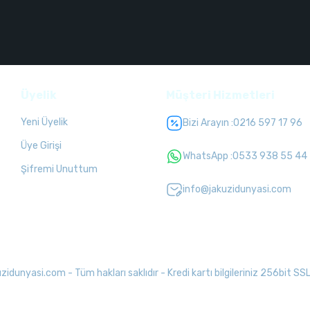
Üyelik
Müşteri Hizmetleri
Yeni Üyelik
Bizi Arayın :
0216 597 17 96
Üye Girişi
WhatsApp :
0533 938 55 44
Şifremi Unuttum
info@jakuzidunyasi.com
unyasi.com - Tüm hakları saklıdır - Kredi kartı bilgileriniz 256bit SSL 