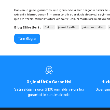
Banyonun güzel görünmesi için içerisinde ki, her parçanın birbiri ile
güvenilir hizmet sunan firmamızı tercih ederek siz de jakuzi seçimin
için bizi tercih etmeniz yeterli olacaktır. Jakuzi modelleri ile siz de
Blog Etiketleri :
Jakuzi
jakuzi fiyatları
jakuzi modelleri
Tüm Bloglar
Orjinal Ürün Garantisi
Hızl
Satın aldığınız ürün %100 orijinaldir ve üretici
Siparişin
garantisi ile sunulmaktadır.