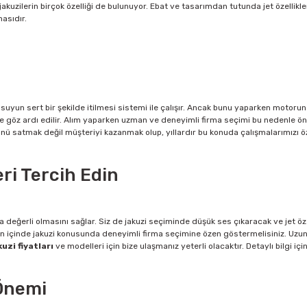
kuzilerin birçok özelliği de bulunuyor. Ebat ve tasarımdan tutunda jet özellikl
masıdır.
 suyun sert bir şekilde itilmesi sistemi ile çalışır. Ancak bunu yaparken motoru
de göz ardı edilir. Alım yaparken uzman ve deneyimli firma seçimi bu nedenle ön
nü satmak değil müşteriyi kazanmak olup, yıllardır bu konuda çalışmalarımızı öz
eri Tercih Edin
değerli olmasını sağlar. Siz de jakuzi seçiminde düşük ses çıkaracak ve jet özel
n içinde jakuzi konusunda deneyimli firma seçimine özen göstermelisiniz. Uzun y
uzi fiyatları
ve modelleri için bize ulaşmanız yeterli olacaktır. Detaylı bilgi iç
Önemi