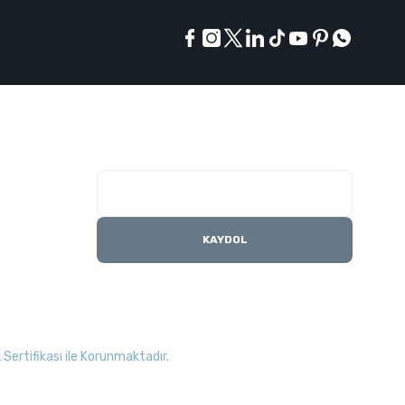
E-Bülten Listesi
Kampanyaları kaçırmayın
KAYDOL
Sertifikası ile Korunmaktadır.