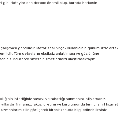
eri gibi detaylar son derece önemli olup, burada herkesin
n çalışması gereklidir. Motor sesi birçok kullanıcının günümüzde ortak
emlidir. Tüm detayların eksiksiz anlatılması ve göz önüne
enle sürdürerek sizlere hizmetlerimizi ulaştırmaktayız.
liğinin istediğiniz havayı ve rahatlığı sunmasını istiyorsanız,
ıllardır firmamız, jakuzi üretimi ve kurulumunda birinci sınıf hizmet
in uzmanlarımız ile görüşerek birçok konuda bilgi edinebilirsiniz.