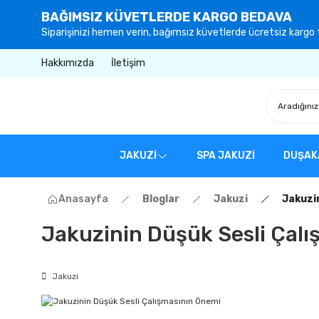
BAĞIMSIZ KÜVETLERDE KARGO BEDAVA
Siparişinizi hemen verin, bağımsız küvetlerde ücretsiz kargo f
Hakkımızda
İletişim
JAKUZİ
SPA JAKUZİ
DUŞAK
Anasayfa
Bloglar
Jakuzi
Jakuzin
Jakuzinin Düşük Sesli Çal
Jakuzi