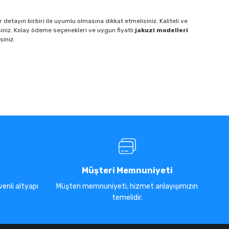
etayın birbiri ile uyumlu olmasına dikkat etmelisiniz. Kaliteli ve
siniz. Kolay ödeme seçenekleri ve uygun fiyatlı
jakuzi modelleri
siniz.
Müşteri Memnuniyeti
enli altyapı
Müşteri memnuniyeti, hizmet anlayışımızın
temelidir.