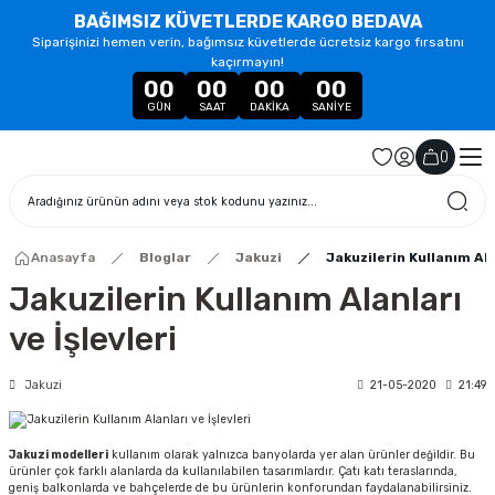
BAĞIMSIZ KÜVETLERDE KARGO BEDAVA
Siparişinizi hemen verin, bağımsız küvetlerde ücretsiz kargo fırsatını
kaçırmayın!
00
00
00
00
GÜN
SAAT
DAKIKA
SANIYE
(
)
Anasayfa
Bloglar
Jakuzi
Jakuzilerin Kullanım Ala
Jakuzilerin Kullanım Alanları
ve İşlevleri
Jakuzi
21-05-2020
21:49
Jakuzi modelleri
kullanım olarak yalnızca banyolarda yer alan ürünler değildir. Bu
ürünler çok farklı alanlarda da kullanılabilen tasarımlardır. Çatı katı teraslarında,
geniş balkonlarda ve bahçelerde de bu ürünlerin konforundan faydalanabilirsiniz.