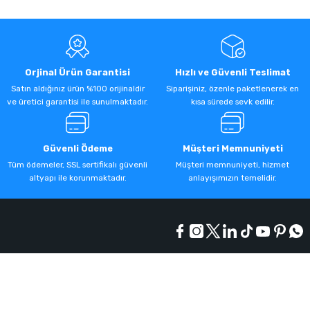
Orjinal Ürün Garantisi
Hızlı ve Güvenli Teslimat
Satın aldığınız ürün %100 orijinaldir
Siparişiniz, özenle paketlenerek en
ve üretici garantisi ile sunulmaktadır.
kısa sürede sevk edilir.
Güvenli Ödeme
Müşteri Memnuniyeti
Tüm ödemeler, SSL sertifikalı güvenli
Müşteri memnuniyeti, hizmet
altyapı ile korunmaktadır.
anlayışımızın temelidir.
Kurumsal