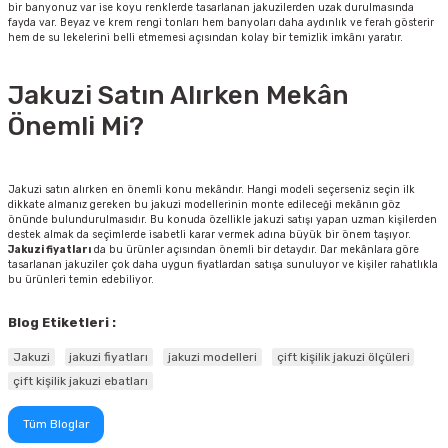
bir banyonuz var ise koyu renklerde tasarlanan jakuzilerden uzak durulmasında
fayda var. Beyaz ve krem rengi tonları hem banyoları daha aydınlık ve ferah gösterir
hem de su lekelerini belli etmemesi açısından kolay bir temizlik imkânı yaratır.
Jakuzi Satın Alırken Mekân
Önemli Mi?
Jakuzi satın alırken en önemli konu mekândır. Hangi modeli seçerseniz seçin ilk
dikkate almanız gereken bu jakuzi modellerinin monte edileceği mekânın göz
önünde bulundurulmasıdır. Bu konuda özellikle jakuzi satışı yapan uzman kişilerden
destek almak da seçimlerde isabetli karar vermek adına büyük bir önem taşıyor.
Jakuzi fiyatları
da bu ürünler açısından önemli bir detaydır. Dar mekânlara göre
tasarlanan jakuziler çok daha uygun fiyatlardan satışa sunuluyor ve kişiler rahatlıkla
bu ürünleri temin edebiliyor.
Blog Etiketleri :
Jakuzi
jakuzi fiyatları
jakuzi modelleri
çift kişilik jakuzi ölçüleri
çift kişilik jakuzi ebatları
Tüm Bloglar