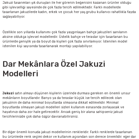
Jakuzi tasarımları şık duruşları ile her görenin beğenisini kazanan ürünler olduğu
gibi işlevselliği sayesinde de çok fazla tercih edilmektedir. Farklı modellerde
tasarlanan jakuzilerde kadın, erkek ve çocuk her yaş grubu kullanıcı rahatlıkla fayda
sağlayabiliyor.
Özellikle son yıllarda kullanımı çok fazla yaygınlaşan bahçe jakuzileri sanılanın
aksine oldukça işlevsel modellerdir. Üstelik bahçe ve teraslar için tasarlanan bu
ürünlerde genişlik ya da boyut da kişileri çok fazla sınırlamıyor. İstenilen model
istenilen kişi sayısında tasarlanarak montajı yapılabiliyor.
Dar Mekânlara Özel Jakuzi
Modelleri
Jakuzi
satın almayı düşünen kişilerin üzerinde durması gereken en önemli unsur
mekânların boyutlarıdır. Banyo ya da teraslar küçük ise tercih edilecek olan
jakuzinin de daha minimal boyutlarda olmasına dikkat edilmelidir. Minimal
boyutlarda olmayan jakuzi modelleri sizleri kullanım esnasında zorlayacak ve
hayatınızı daha zor hale getirecektir. Ancak geniş bir alana sahipseniz jakuzi
tercihlerinizde çok daha özgür davranabilirsiniz.
Bir diğer önemli konuda jakuzi modellerinin renkleridir. Farklı renklerde tasarlanan
bu ürünlerde renk seçimi dekor ve kullanım açısından son derece önemlidir. eğer dar