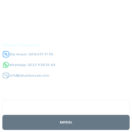
Alışveriş
Üyelik
Müşteri Hizmetleri
Bizi Arayın :
0216 597 17 96
WhatsApp :
0533 938 55 44
info@jakuzidunyasi.com
E-Bülten Listesi
Kampanyaları kaçırmayın
KAYDOL