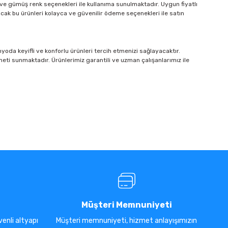
ın ve gümüş renk seçenekleri ile kullanıma sunulmaktadır. Uygun fiyatlı
cak bu ürünleri kolayca ve güvenilir ödeme seçenekleri ile satın
oda keyifli ve konforlu ürünleri tercih etmenizi sağlayacaktır.
izmeti sunmaktadır. Ürünlerimiz garantili ve uzman çalışanlarımız ile
Müşteri Memnuniyeti
enli altyapı
Müşteri memnuniyeti, hizmet anlayışımızın