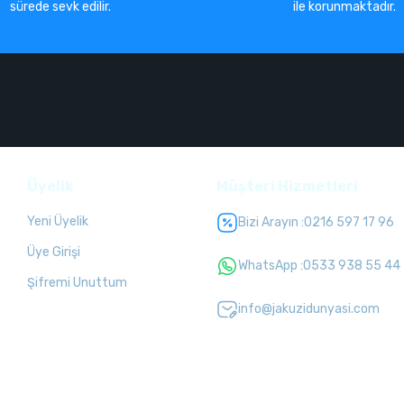
sürede sevk edilir.
ile korunmaktadır.
Üyelik
Müşteri Hizmetleri
Yeni Üyelik
Bizi Arayın :
0216 597 17 96
Üye Girişi
WhatsApp :
0533 938 55 44
Şifremi Unuttum
info@jakuzidunyasi.com