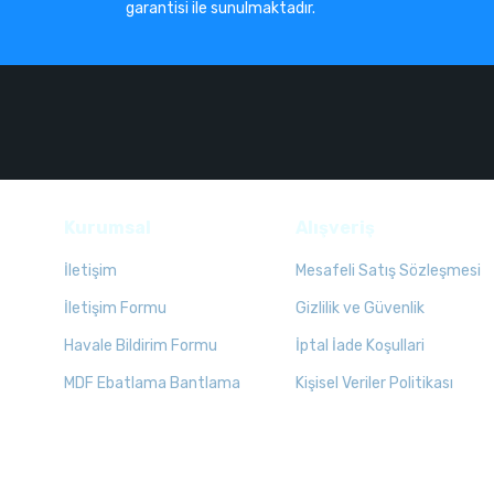
garantisi ile sunulmaktadır.
Kurumsal
Alışveriş
İletişim
Mesafeli Satış Sözleşmesi
İletişim Formu
Gizlilik ve Güvenlik
Havale Bildirim Formu
İptal İade Koşullari
MDF Ebatlama Bantlama
Kişisel Veriler Politikası