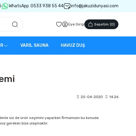
6
WhatsApp :
0533 938 55 44
info@jakuzidunyasi.com
Üye Girişi
Sepetim
(
0
)
ER
VARİL SAUNA
HAVUZ DUŞ
nemi
25-04-2020
14:26
denle siz de ürün seçimini yaparken firmamızın bu konuda
nız gereken bize ulaşmaktır.