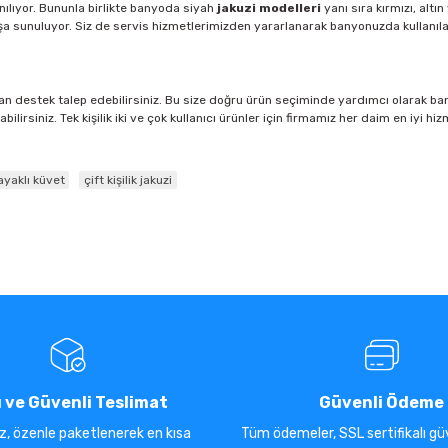
anılıyor. Bununla birlikte banyoda siyah
jakuzi modelleri
yanı sıra kırmızı, alt
ışa sunuluyor. Siz de servis hizmetlerimizden yararlanarak banyonuzda kullanıla
n destek talep edebilirsiniz. Bu size doğru ürün seçiminde yardımcı olarak bany
ilirsiniz. Tek kişilik iki ve çok kullanıcı ürünler için firmamız her daim en iyi h
ayaklı küvet
çift kişilik jakuzi
ı ve Güvenli Teslimat
Güvenli Ödeme
iz, özenle paketlenerek en kısa
Tüm ödemeler, SSL sertifikalı güv