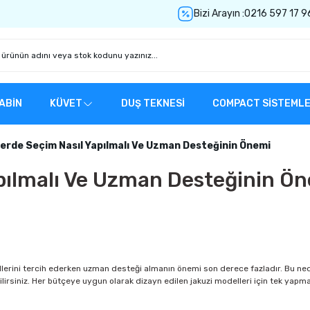
Bizi Arayın :
0216 597 17 9
ABİN
KÜVET
DUŞ TEKNESİ
COMPACT SİSTEML
lerde Seçim Nasıl Yapılmalı Ve Uzman Desteğinin Önemi
apılmalı Ve Uzman Desteğinin Ö
llerini tercih ederken uzman desteği almanın önemi son derece fazladır. Bu ne
rsiniz. Her bütçeye uygun olarak dizayn edilen jakuzi modelleri için tek yapma