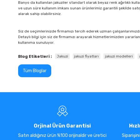
Banyo da kullanılan jakuziler standart olarak beyaz renk ağırlıklı kull
ve uzun süre kullanım imkanı sunan ürünlerimiz garantili şekilde sat
alarak sahip olabilirsiniz.
Siz de seçimlerinizde firmamızı tercih ederek uzman çalışanlarımızda
Detaylı bilgi için siz de firmamızı arayarak hizmetlerimizden yararlanab
kullanıma sunuluyor.
Blog Etiketleri :
Jakuzi
jakuzi fiyatları
jakuzi modelleri
Tüm Bloglar
Orjinal Ürün Garantisi
Hızl
Satın aldığınız ürün %100 orijinaldir ve üretici
Siparişin