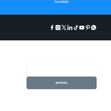
temelidir.
E-Bülten Listesi
Kampanyaları kaçırmayın
KAYDOL