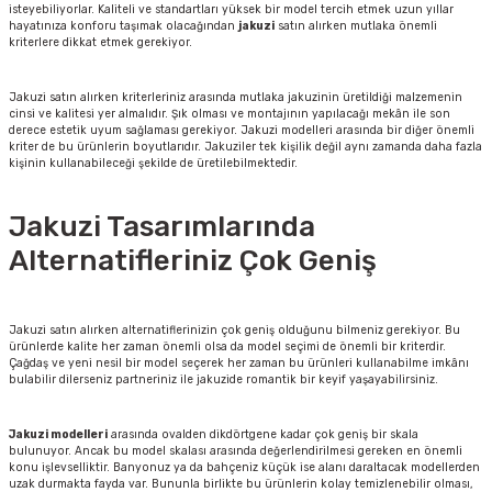
isteyebiliyorlar. Kaliteli ve standartları yüksek bir model tercih etmek uzun yıllar
hayatınıza konforu taşımak olacağından
jakuzi
satın alırken mutlaka önemli
kriterlere dikkat etmek gerekiyor.
Jakuzi satın alırken kriterleriniz arasında mutlaka jakuzinin üretildiği malzemenin
cinsi ve kalitesi yer almalıdır. Şık olması ve montajının yapılacağı mekân ile son
derece estetik uyum sağlaması gerekiyor. Jakuzi modelleri arasında bir diğer önemli
kriter de bu ürünlerin boyutlarıdır. Jakuziler tek kişilik değil aynı zamanda daha fazla
kişinin kullanabileceği şekilde de üretilebilmektedir.
Jakuzi Tasarımlarında
Alternatifleriniz Çok Geniş
Jakuzi satın alırken alternatiflerinizin çok geniş olduğunu bilmeniz gerekiyor. Bu
ürünlerde kalite her zaman önemli olsa da model seçimi de önemli bir kriterdir.
Çağdaş ve yeni nesil bir model seçerek her zaman bu ürünleri kullanabilme imkânı
bulabilir dilerseniz partneriniz ile jakuzide romantik bir keyif yaşayabilirsiniz.
Jakuzi modelleri
arasında ovalden dikdörtgene kadar çok geniş bir skala
bulunuyor. Ancak bu model skalası arasında değerlendirilmesi gereken en önemli
konu işlevselliktir. Banyonuz ya da bahçeniz küçük ise alanı daraltacak modellerden
uzak durmakta fayda var. Bununla birlikte bu ürünlerin kolay temizlenebilir olması,