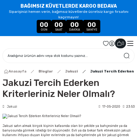
BAĞIMSIZ KÜVETLERDE KARGO BEDAVA
Siparişinizi hemen verin, bağımsız küvetlerde ücretsiz kargo fırsatını
kaçırmayın!
00
00
00
00
GÜN
SAAT
DAKIKA
SANIYE
(
)
Anasayfa
Bloglar
Jakuzi
Jakuzi Tercih Ederken K
Jakuzi Tercih Ederken
Kriterleriniz Neler Olmalı?
Jakuzi
17-05-2020
23:53
Jakuzi satın almak birçok kişinin kafasında olan bir şekilde ya bahçesinde ya da
banyosunda görmek istediği bir düşüncedir. Evli ya da bekar fark etmeksizin jakuzi
kullanımı ihtiyacı duyan kişiler evlerinde ya da bahçelerinde şık bir jakuzi görmek