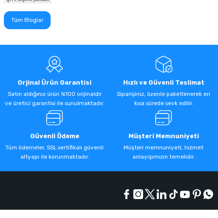
Tüm Bloglar
Orjinal Ürün Garantisi
Hızlı ve Güvenli Teslimat
Satın aldığınız ürün %100 orijinaldir
Siparişiniz, özenle paketlenerek en
ve üretici garantisi ile sunulmaktadır.
kısa sürede sevk edilir.
Güvenli Ödeme
Müşteri Memnuniyeti
Tüm ödemeler, SSL sertifikalı güvenli
Müşteri memnuniyeti, hizmet
altyapı ile korunmaktadır.
anlayışımızın temelidir.