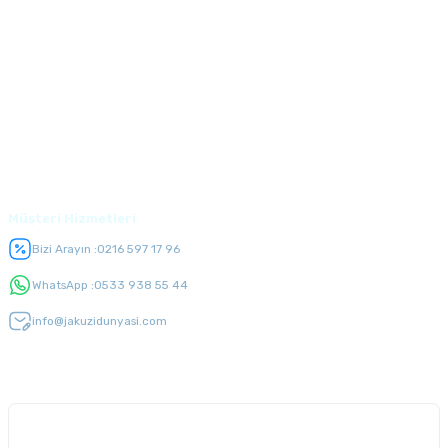
Kurumsal
Alışveriş
Üyelik
Müşteri Hizmetleri
Bizi Arayın :
0216 597 17 96
WhatsApp :
0533 938 55 44
info@jakuzidunyasi.com
E-Bülten Listesi
Kampanyaları kaçırmayın