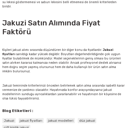
su lekesi göstermemesi ve sabun lekesini belli etmemesi de önemli kriterlerden
biridir.
Jakuzi Satın Alımında Fiyat
Faktörü
Kişileri jakuzi alımı sırasında düşündüren bir diğer konu da fiyatlardır.
Jakuzi
fiyatları
sanıldığı kadar yüksek değildir. Boyutları değerlendirildiğinde çok uygun
fiyatlar bulabilmek de mümkündür. Model seçeneklerinin geniş olması bu ürünleri
satın alırken kararsız kalmanıza neden olabilir. Ancak profesyonel destek alırsanız
hem doğru seçim yapmış olursunuz hem de daha kullanışlı bir ürün satın alma
imkânı bulursunuz.
Jakuzi temininde kriterlerinizi önceden belirlemek satın alma sırasında isabetli karar
vermenize de yardımcı olacaktır. Hayatınızda konfor arayışındaysanız jakuzi
modellerinin sunduğu ayrıcalıklardan yararlanabilir ve hayatınızın bir köşesine de
olsa lüksü taşıyabilirsiniz.
Blog Etiketleri :
Jakuzi
jakuzi fiyatları
jakuzi modelleri
düz jakuzi
çift kişilik jakuzi