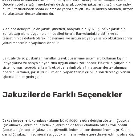
Önceleri otel ve sağlık merkezlerinde daha sık görülen jakuzilerin, sağlık üzerindeki
olumlu tesirlerinden sonra evlerde de yerini almıştır. Jakuzi alırken önerilen, uzman
kuruluşlardan destek alınmasıdır.
Alanında deneyimli olan jakuzi şirketleri, banyonun büyüklüğüne ve jakuzinin
konulacağı alana uygun olan modelleri önerir. Banyolardaki elektrik ve su
tesisatının da detaylı olarak incelenmesi ve uygun alt yapıya sahip olduktan sonra
jakuzi montesinin yapılması önerilir.
Jakuzilerde su püskürten kanallar, tazyik düzenleme sistemleri, kullanan kişinin
ihtiyaçlarına ve banyo alt yapısına uygun olmak zorundadır. Elektrikle çalışan bir
sistem olması sebebiyle, teknik ekibi deneyimli olan firmalardan destek alınması
önerilir. Firmamız, jakuzi kurulumlarını yapan teknik ekibi ile son derece güvenilir
işletmelerin başında gelir.
Jakuzilerde Farklı Seçenekler
Jakuzi modelleri,
konulacak alanın büyüklüğüne göre değişim gösterir. Çocuklar
için alınacak jakuziler ile yetişkin jakuzileri de farklı ebatlarda olmak zorundadır.
Çocuklar için seçilen jakuzilerde güvenlik önlemleri son derece önem taşır. Kabin
genişliği, jakuzinin su mesafesi, çocukların emniyetine göre dizayn edilmiş olmalıdır.