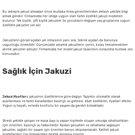
Bu sebeple jakuzi almadan önce mutlaka firma görevlilerinden detaylı şekilde bilgi
almak gerekir. Firmamızda her isteğe uygun olan farklı özellikli jakuzi modelleri
bulunur. Tek kişilik, çift kişilik jakuziler ile çocukların değişen yaş gruplarına uygun
özellikte jakuziler yer alır.
Jakuzilerin görsel açıdan şık olmasının yanı sıra, teknik açıdan da banyoya
uygunluğu önemlidir. Günümüzde seramik jakuzilerin yerini, kolay temizlenebilen
akrilik jakuziler almıştır. Firmamızda her model jakuzi tasarımını kolaylıkla bulmak söz
konusudur.
Sağlık İçin Jakuzi
Jakuzi fiyatları
, jakuzinin özelliklerine göre değişir. Tazyikin otomatik olarak
ayarlanması ve farklı kanallardan basınçlı su gelmesi, ebat özellikleri, fiyatları etkiler.
Yoğun iş hayatı, evlerde konforlu bir yaşamı da gerekli kılmaktadır.
Stresli şekilde çalışan ve masa başı iş yapan kişilerde oluşan omurga rahatsızlıkları
için önerilen, basınçlı su tedavilerdir. Kasları gevşeten ve rahatlama sağlayan
jakuziler, sağlıklı bir yaşam için önerilen banyo ekipmanlarıdır. Kaliteli jakuzi
modellerimiz için firmamızdan destek alınması önerilir.