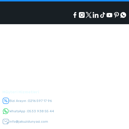
Kurumsal
Alışveriş
Üyelik
Müşteri Hizmetleri
Bizi Arayın :
0216 597 17 96
WhatsApp :
0533 938 55 44
info@jakuzidunyasi.com