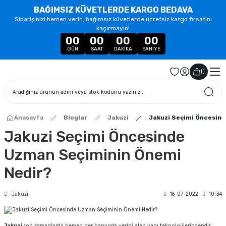
BAĞIMSIZ KÜVETLERDE KARGO BEDAVA
Siparişinizi hemen verin, bağımsız küvetlerde ücretsiz kargo fırsatını
kaçırmayın!
00
00
00
00
GÜN
SAAT
DAKIKA
SANIYE
(
)
Anasayfa
Bloglar
Jakuzi
Jakuzi Seçimi Öncesin
Jakuzi Seçimi Öncesinde
Uzman Seçiminin Önemi
Nedir?
Jakuzi
16-07-2022
10:34
Jakuzi
son zamanlarda hemen her banyoda yerini alan yapı teknolojilerindendir.