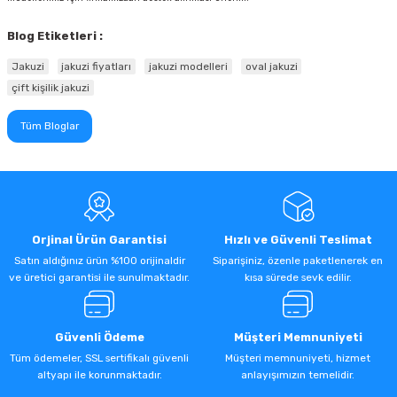
Blog Etiketleri :
Jakuzi
jakuzi fiyatları
jakuzi modelleri
oval jakuzi
çift kişilik jakuzi
Tüm Bloglar
Orjinal Ürün Garantisi
Hızlı ve Güvenli Teslimat
Satın aldığınız ürün %100 orijinaldir
Siparişiniz, özenle paketlenerek en
ve üretici garantisi ile sunulmaktadır.
kısa sürede sevk edilir.
Güvenli Ödeme
Müşteri Memnuniyeti
Tüm ödemeler, SSL sertifikalı güvenli
Müşteri memnuniyeti, hizmet
altyapı ile korunmaktadır.
anlayışımızın temelidir.