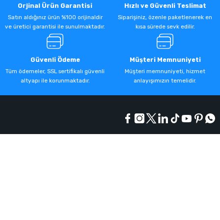
Orjinal Ürün Garantisi
Hızlı ve Güvenli Teslimat
Satın aldığınız ürün %100 orijinaldir
Siparişiniz, özenle paketlenerek en
ve üretici garantisi ile sunulmaktadır.
kısa sürede sevk edilir.
Güvenli Ödeme
Müşteri Memnuniyeti
Tüm ödemeler, SSL sertifikalı güvenli
Müşteri memnuniyeti, hizmet
altyapı ile korunmaktadır.
anlayışımızın temelidir.
Kurumsal
Alışveriş