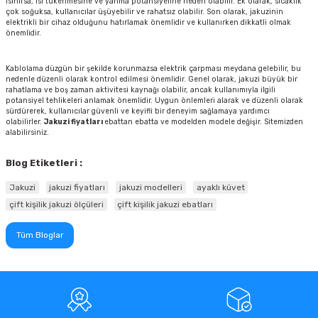
ısınırsa, ısı tükenmesine ve yanma potansiyeline neden olabilir. Ek olarak, sıcaklık
çok soğuksa, kullanıcılar üşüyebilir ve rahatsız olabilir. Son olarak, jakuzinin
elektrikli bir cihaz olduğunu hatırlamak önemlidir ve kullanırken dikkatli olmak
önemlidir.
Kablolama düzgün bir şekilde korunmazsa elektrik çarpması meydana gelebilir, bu
nedenle düzenli olarak kontrol edilmesi önemlidir. Genel olarak, jakuzi büyük bir
rahatlama ve boş zaman aktivitesi kaynağı olabilir, ancak kullanımıyla ilgili
potansiyel tehlikeleri anlamak önemlidir. Uygun önlemleri alarak ve düzenli olarak
sürdürerek, kullanıcılar güvenli ve keyifli bir deneyim sağlamaya yardımcı
olabilirler.
Jakuzi fiyatları
ebattan ebatta ve modelden modele değişir. Sitemizden
alabilirsiniz.
Blog Etiketleri :
Jakuzi
jakuzi fiyatları
jakuzi modelleri
ayaklı küvet
çift kişilik jakuzi ölçüleri
çift kişilik jakuzi ebatları
Tüm Bloglar