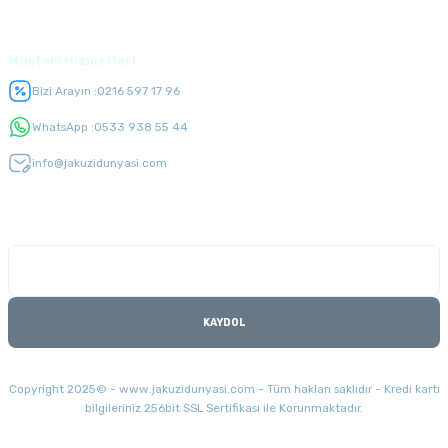
Üyelik
Müşteri Hizmetleri
Bizi Arayın :
0216 597 17 96
WhatsApp :
0533 938 55 44
info@jakuzidunyasi.com
E-Bülten Listesi
Kampanyaları kaçırmayın
KAYDOL
Copyright 2025© - www.jakuzidunyasi.com - Tüm hakları saklıdır - Kredi kartı
bilgileriniz 256bit SSL Sertifikası ile Korunmaktadır.