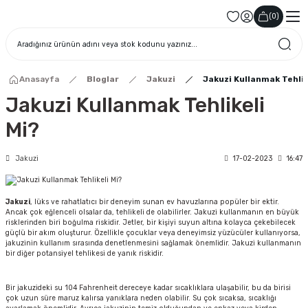
(
0
)
Anasayfa
Bloglar
Jakuzi
Jakuzi Kullanmak Tehlik
Jakuzi Kullanmak Tehlikeli
Mi?
Jakuzi
17-02-2023
16:47
Jakuzi
, lüks ve rahatlatıcı bir deneyim sunan ev havuzlarına popüler bir ektir.
Ancak çok eğlenceli olsalar da, tehlikeli de olabilirler. Jakuzi kullanmanın en büyük
risklerinden biri boğulma riskidir. Jetler, bir kişiyi suyun altına kolayca çekebilecek
güçlü bir akım oluşturur. Özellikle çocuklar veya deneyimsiz yüzücüler kullanıyorsa,
jakuzinin kullanım sırasında denetlenmesini sağlamak önemlidir. Jakuzi kullanmanın
bir diğer potansiyel tehlikesi de yanık riskidir.
Bir jakuzideki su 104 Fahrenheit dereceye kadar sıcaklıklara ulaşabilir, bu da birisi
çok uzun süre maruz kalırsa yanıklara neden olabilir. Su çok sıcaksa, sıcaklığı