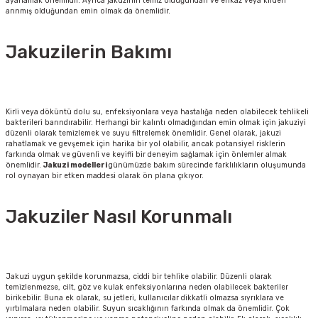
ayarlamak önemlidir. Ayrıca jakuzinin temiz olduğundan ve enkaz veya kirden
arınmış olduğundan emin olmak da önemlidir.
Jakuzilerin Bakımı
Kirli veya döküntü dolu su, enfeksiyonlara veya hastalığa neden olabilecek tehlikeli
bakterileri barındırabilir. Herhangi bir kalıntı olmadığından emin olmak için jakuziyi
düzenli olarak temizlemek ve suyu filtrelemek önemlidir. Genel olarak, jakuzi
rahatlamak ve gevşemek için harika bir yol olabilir, ancak potansiyel risklerin
farkında olmak ve güvenli ve keyifli bir deneyim sağlamak için önlemler almak
önemlidir.
Jakuzi modelleri
günümüzde bakım sürecinde farklılıkların oluşumunda
rol oynayan bir etken maddesi olarak ön plana çıkıyor.
Jakuziler Nasıl Korunmalı
Jakuzi uygun şekilde korunmazsa, ciddi bir tehlike olabilir. Düzenli olarak
temizlenmezse, cilt, göz ve kulak enfeksiyonlarına neden olabilecek bakteriler
birikebilir. Buna ek olarak, su jetleri, kullanıcılar dikkatli olmazsa sıyrıklara ve
yırtılmalara neden olabilir. Suyun sıcaklığının farkında olmak da önemlidir. Çok