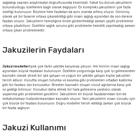
sağladığı yapılan araştırmalar doğrultusunda kesinleşti. Fakat bu durum jakuzilerin
bulundurduğu özelliklere bağlı olarak değişiyor. En kompleks jakuzilerin çok fazla
özelliği bulunuyor. Böylece hem faydaları da aynı oranda artmış oluyor. Görünüş
olarak şık bir tasarım ortaya çıkarabildiği gibi insan sağlığı açısından da son derece
faydalı oluyor. Jakuzilerin temizliğine önem gösterilmediği zaman çeşitli problemler
ortaya çıkabiliyor. Özellikle sağlık sorunu gibi problemler temizlik yapılmadığı zaman
ortaya çıkan problemlerdir.
Jakuzilerin Faydaları
Jakuzi modelleri
pek çok farklı şekilde karşımıza çıkıyor. Her birinin insan sağlığı
açısından büyük faydaları bulunuyor. Özellikle yorgunluğa karşı çok iyi gelmesinden
kaynaklı olarak stresli bir işte çalışan ve yoğun bir şekilde çalışan kişiler jakuzileri
tercih ediyor. Vücutta oluşan tutulma ve kasılma gibi problemleri ortadan kaldırma
gibi bir faydası söz konusudur. Stresten kaynaklı oluşan vücut ağrılarına karşı çok
iyi geldiği biliniyor. Vücudun daha etmek bir hale gelmesine yardımcı olarak
yaşlanma gibi problemleri geciktirir. Jakuzilerin en büyük faydalarından biri de
metabolizmayı hızlandırmasından kaynaklı oluyor. Yani jakuzilerin insan vücudu için
çok büyük bir faydası bulunuyor. Doğru modeller tercih edildiği zaman çok büyük
bir fayda sağlıyor.
Jakuzi Kullanımı