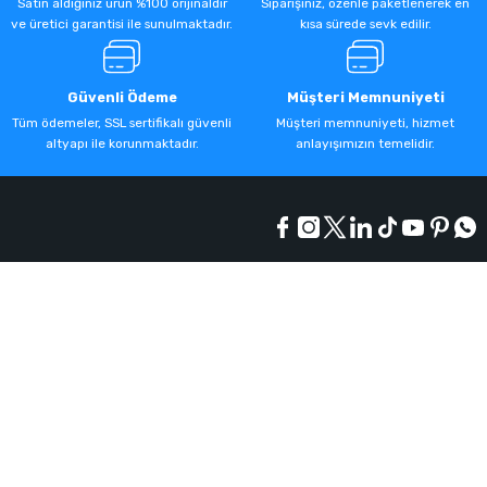
Satın aldığınız ürün %100 orijinaldir
Siparişiniz, özenle paketlenerek en
ve üretici garantisi ile sunulmaktadır.
kısa sürede sevk edilir.
Güvenli Ödeme
Müşteri Memnuniyeti
Tüm ödemeler, SSL sertifikalı güvenli
Müşteri memnuniyeti, hizmet
altyapı ile korunmaktadır.
anlayışımızın temelidir.
Kurumsal
Alışveriş
Üyelik