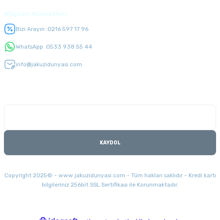
Müşteri Hizmetleri
Bizi Arayın :
0216 597 17 96
WhatsApp :
0533 938 55 44
info@jakuzidunyasi.com
E-Bülten Listesi
Kampanyaları kaçırmayın
KAYDOL
Copyright 2025© - www.jakuzidunyasi.com - Tüm hakları saklıdır - Kredi kartı
bilgileriniz 256bit SSL Sertifikası ile Korunmaktadır.