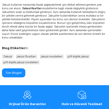
Jakuzi kullanımı esnasında fayda sağlayabilmek için dikkat edilmesi gereken pek
konu yer alıyor.
Jakuzi
fiyatları
modellerine bağlı olarak değişiklik gösteriyor.
Jakuzilere sıcak su doldurmak gerekiyor. Aynı zamanda kullanım talimatlarını doğru
bir şekilde yerine getirmek gerekiyor. Jakuziler kullanıldıktan sonra mutlaka iyi bir
şekilde temizlenmelidir. Hijyen açısından bu konu son derece önemlidir. Jakuzilerin
içerisine istediğiniz köpükten koyabilirsiniz. Bunun için geliştirilmiş olan köpükleri
tercih etmek daha büyük bir fayda sağlar. Jakuziler içerisinde olması gerekenden
daha fazla vakit geçirmemeye özen göstermek gerekir. Aynı zamanda içerisindeki
suyun Vücut sıcaklığını uygun olacak şekilde ayarlanması da son derece önemli bir
konu olmaktadır.
Blog Etiketleri :
Jakuzi
jakuzi fiyatları
jakuzi modelleri
çift kişilik jakuzi
çift kişilik jakuzi modelleri
Tüm Bloglar
Orjinal Ürün Garantisi
Hızlı ve Güvenli Teslimat