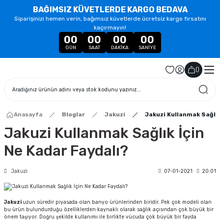
BAĞIMSIZ KÜVETLERDE KARGO BEDAVA
Siparişinizi hemen verin, bağımsız küvetlerde ücretsiz kargo fırsatını
kaçırmayın!
00
00
00
00
GÜN
SAAT
DAKIKA
SANIYE
(
)
Anasayfa
Bloglar
Jakuzi
Jakuzi Kullanmak Sağlık
Jakuzi Kullanmak Sağlık İçin
Ne Kadar Faydalı?
Jakuzi
07-01-2021
20:01
Jakuzi
uzun süredir piyasada olan banyo ürünlerinden biridir. Pek çok modeli olan
bu ürün bulundurduğu özelliklerden kaynaklı olarak sağlık açısından çok büyük bir
önem taşıyor. Doğru şekilde kullanımı ile birlikte vücuda çok büyük bir fayda