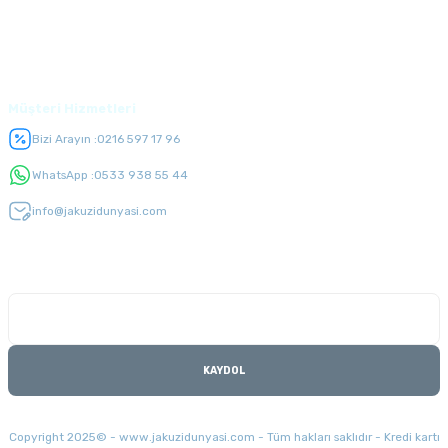
Üyelik
Müşteri Hizmetleri
Bizi Arayın :
0216 597 17 96
WhatsApp :
0533 938 55 44
info@jakuzidunyasi.com
E-Bülten Listesi
Kampanyaları kaçırmayın
KAYDOL
Copyright 2025© - www.jakuzidunyasi.com - Tüm hakları saklıdır - Kredi kartı