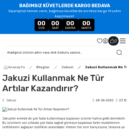
BAĞIMSIZ KÜVETLERDE KARGO BEDAVA
Siparişinizi hemen verin, bağımsız küvetlerde ücretsiz kargo fırsatını
kaçırmayın!
00
00
00
00
GÜN
SAAT
DAKIKA
SANIYE
(
)
Anasayfa
Bloglar
Jakuzi
Jakuzi Kullanmak Ne Tür
Jakuzi Kullanmak Ne Tür
Artılar Kazandırır?
Jakuzi
28-06-2020
23:12
Jakuziler evlerde de çok fazla kullanılmaya başlanan ürünler haline geldi denilebilir.
Bu ürünlerin son yıllarda çok fazla rağbet görmeye başlaması farklı modellerinin
üretilmesini sağlayan özellikler arasındadır. Hemen her evin banyosuna, terasına ya