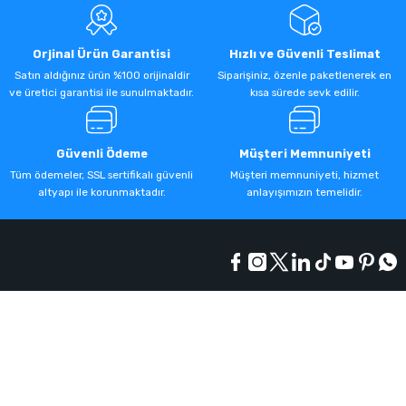
Orjinal Ürün Garantisi
Hızlı ve Güvenli Teslimat
Satın aldığınız ürün %100 orijinaldir
Siparişiniz, özenle paketlenerek en
ve üretici garantisi ile sunulmaktadır.
kısa sürede sevk edilir.
Güvenli Ödeme
Müşteri Memnuniyeti
Tüm ödemeler, SSL sertifikalı güvenli
Müşteri memnuniyeti, hizmet
altyapı ile korunmaktadır.
anlayışımızın temelidir.
Kurumsal
Alışveriş