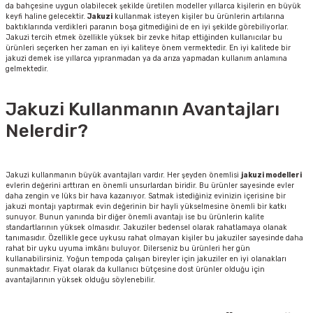
da bahçesine uygun olabilecek şekilde üretilen modeller yıllarca kişilerin en büyük
keyfi haline gelecektir.
Jakuzi
kullanmak isteyen kişiler bu ürünlerin artılarına
baktıklarında verdikleri paranın boşa gitmediğini de en iyi şekilde görebiliyorlar.
Jakuzi tercih etmek özellikle yüksek bir zevke hitap ettiğinden kullanıcılar bu
ürünleri seçerken her zaman en iyi kaliteye önem vermektedir. En iyi kalitede bir
jakuzi demek ise yıllarca yıpranmadan ya da arıza yapmadan kullanım anlamına
gelmektedir.
Jakuzi Kullanmanın Avantajları
Nelerdir?
Jakuzi kullanmanın büyük avantajları vardır. Her şeyden önemlisi
jakuzi modelleri
evlerin değerini arttıran en önemli unsurlardan biridir. Bu ürünler sayesinde evler
daha zengin ve lüks bir hava kazanıyor. Satmak istediğiniz evinizin içerisine bir
jakuzi montajı yaptırmak evin değerinin bir hayli yükselmesine önemli bir katkı
sunuyor. Bunun yanında bir diğer önemli avantajı ise bu ürünlerin kalite
standartlarının yüksek olmasıdır. Jakuziler bedensel olarak rahatlamaya olanak
tanımasıdır. Özellikle gece uykusu rahat olmayan kişiler bu jakuziler sayesinde daha
rahat bir uyku uyuma imkânı buluyor. Dilerseniz bu ürünleri her gün
kullanabilirsiniz. Yoğun tempoda çalışan bireyler için jakuziler en iyi olanakları
sunmaktadır. Fiyat olarak da kullanıcı bütçesine dost ürünler olduğu için
avantajlarının yüksek olduğu söylenebilir.