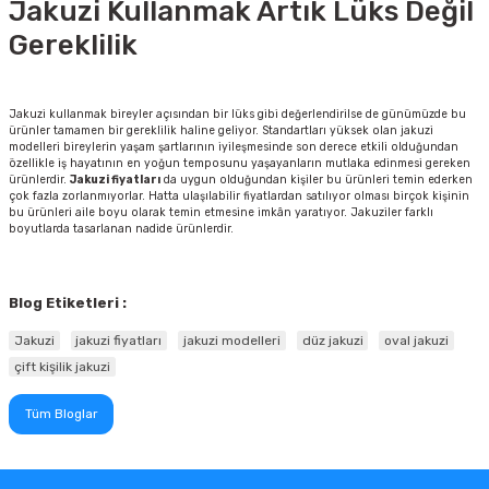
Jakuzi Kullanmak Artık Lüks Değil
Gereklilik
Jakuzi kullanmak bireyler açısından bir lüks gibi değerlendirilse de günümüzde bu
ürünler tamamen bir gereklilik haline geliyor. Standartları yüksek olan jakuzi
modelleri bireylerin yaşam şartlarının iyileşmesinde son derece etkili olduğundan
özellikle iş hayatının en yoğun temposunu yaşayanların mutlaka edinmesi gereken
ürünlerdir.
Jakuzi fiyatları
da uygun olduğundan kişiler bu ürünleri temin ederken
çok fazla zorlanmıyorlar. Hatta ulaşılabilir fiyatlardan satılıyor olması birçok kişinin
bu ürünleri aile boyu olarak temin etmesine imkân yaratıyor. Jakuziler farklı
boyutlarda tasarlanan nadide ürünlerdir.
Blog Etiketleri :
Jakuzi
jakuzi fiyatları
jakuzi modelleri
düz jakuzi
oval jakuzi
çift kişilik jakuzi
Tüm Bloglar