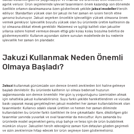
ağırlık veriyor. Ürün seçimlerinde işlevsel tasarımların önem kazandığı son dönemde
özellikle ortamın daralmamasına özen gösterilecek şekilde
jakuzi modelleri
tercih
ediliyor. Standartları yüksek olan bir jakuzi ile her zaman en iyisini tercih etme
şansınız bulunuyor. Jakuzi seçerken öncelikle işlevselliğin yüksek olmasına önem
vermek gerekiyor. İşlevsellik boyutu yüksek olan bu ürünlerde üretim kalitesinin da
iyi olmasına dikkat etmek gereklidir. Malzemesi ve işçiliği kaliteli olan jakuziler
yıllarca sizlere hizmet vermeye devam ettiği gibi kolay kolay bozulma belirtisi de
göstermeyecektir. Kullanım açısından sizlere sunulan modellerde de bu nedenle
işlevsellik her zaman ön plandadır.
Jakuzi Kullanmak Neden Önemli
Olmaya Başladı?
Jakuzi
kullanmak günümüzde son derece önemli zevklerden biri haline gelmeye
başladı denilebilir. Bu ürünlerde kalitenin iyi olması bedensel huzurun
sağlanmasında son derece önemlidir. Her gün iş yorgunluğunu üzerinizden atmak
için rahatlıkla jakuzi kullanabilirsiniz. Suyu farklı şekilde hareketlendiren ve vücuda
baskı yaparak masaj gerçekleştiren jakuzi modelleri her zaman kullanılabilecek olan
tasarımlardır. Kullanıcı odaklı olarak üretilen ve hemen her zaman diliminde
kullanılabilen bu ürünler farklı özellikleri ile öne çıkmaktadır. Kare, dikdörtgen gibi
tasarımlar yanında yuvarlak ve oval tasarımlar da mevcuttur. Aynı zamanda bu
ürünlerde model seçenekleri geniş olup bahçe ve teras için de ürün bulabilmek
mümkün oluyor. Jakuzileri tercih edeceğiniz zaman tüm detayları gözden geçirmeli
ve sizin zevklerinize hitap edecek bir ürün seçmeye özen göstermelisiniz.