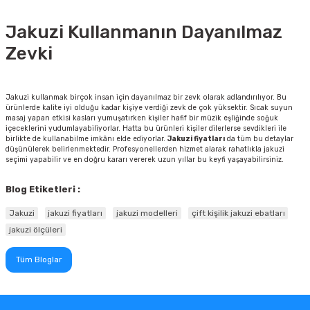
Jakuzi Kullanmanın Dayanılmaz
Zevki
Jakuzi kullanmak birçok insan için dayanılmaz bir zevk olarak adlandırılıyor. Bu
ürünlerde kalite iyi olduğu kadar kişiye verdiği zevk de çok yüksektir. Sıcak suyun
masaj yapan etkisi kasları yumuşatırken kişiler hafif bir müzik eşliğinde soğuk
içeceklerini yudumlayabiliyorlar. Hatta bu ürünleri kişiler dilerlerse sevdikleri ile
birlikte de kullanabilme imkânı elde ediyorlar.
Jakuzi fiyatları
da tüm bu detaylar
düşünülerek belirlenmektedir. Profesyonellerden hizmet alarak rahatlıkla jakuzi
seçimi yapabilir ve en doğru kararı vererek uzun yıllar bu keyfi yaşayabilirsiniz.
Blog Etiketleri :
Jakuzi
jakuzi fiyatları
jakuzi modelleri
çift kişilik jakuzi ebatları
jakuzi ölçüleri
Tüm Bloglar