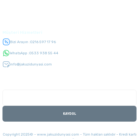
Üyelik
Müşteri Hizmetleri
Bizi Arayın :
0216 597 17 96
WhatsApp :
0533 938 55 44
info@jakuzidunyasi.com
E-Bülten Listesi
Kampanyaları kaçırmayın
KAYDOL
Copyright 2025© - www.jakuzidunyasi.com - Tüm hakları saklıdır - Kredi kartı