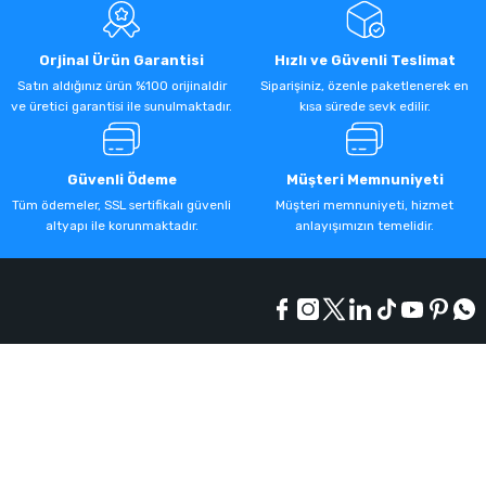
Orjinal Ürün Garantisi
Hızlı ve Güvenli Teslimat
Satın aldığınız ürün %100 orijinaldir
Siparişiniz, özenle paketlenerek en
ve üretici garantisi ile sunulmaktadır.
kısa sürede sevk edilir.
Güvenli Ödeme
Müşteri Memnuniyeti
Tüm ödemeler, SSL sertifikalı güvenli
Müşteri memnuniyeti, hizmet
altyapı ile korunmaktadır.
anlayışımızın temelidir.
Kurumsal
Alışveriş