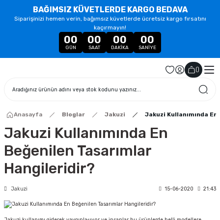
BAĞIMSIZ KÜVETLERDE KARGO BEDAVA
Siparişinizi hemen verin, bağımsız küvetlerde ücretsiz kargo fırsatını
kaçırmayın!
00
00
00
00
GÜN
SAAT
DAKIKA
SANIYE
(
)
Anasayfa
Bloglar
Jakuzi
Jakuzi Kullanımında En 
Jakuzi Kullanımında En
Beğenilen Tasarımlar
Hangileridir?
Jakuzi
15-06-2020
21:43
Jakuzi kullanımı giderek yaygınlaşıyor ve insanlar bu ürünlerde belli modellere