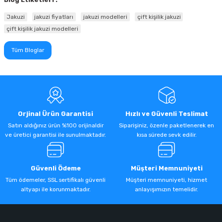
Jakuzi
jakuzi fiyatları
jakuzi modelleri
çift kişilik jakuzi
çift kişilik jakuzi modelleri
Tüm Bloglar
Orjinal Ürün Garantisi
Hızlı ve Güvenli Teslimat
Satın aldığınız ürün %100 orijinaldir
Siparişiniz, özenle paketlenerek en
ve üretici garantisi ile sunulmaktadır.
kısa sürede sevk edilir.
Güvenli Ödeme
Müşteri Memnuniyeti
Tüm ödemeler, SSL sertifikalı güvenli
Müşteri memnuniyeti, hizmet
altyapı ile korunmaktadır.
anlayışımızın temelidir.