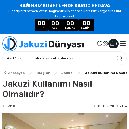
BAĞIMSIZ KÜVETLERDE KARGO BEDAVA
Siparişinizi hemen verin, bağımsız küvetlerde ücretsiz kargo fırsatını
kaçırmayın!
00
00
00
00
GÜN
SAAT
DAKIKA
SANIYE
(
)
Anasayfa
Bloglar
Jakuzi
Jakuzi Kullanımı Nasıl O
Jakuzi Kullanımı Nasıl
Olmalıdır?
Jakuzi
18-10-2020
21:16