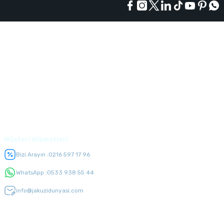
Kurumsal
Alışveriş
Üyelik
Müşteri Hizmetleri
Bizi Arayın :
0216 597 17 96
WhatsApp :
0533 938 55 44
info@jakuzidunyasi.com
E-Bülten Listesi
Kampanyaları kaçırmayın