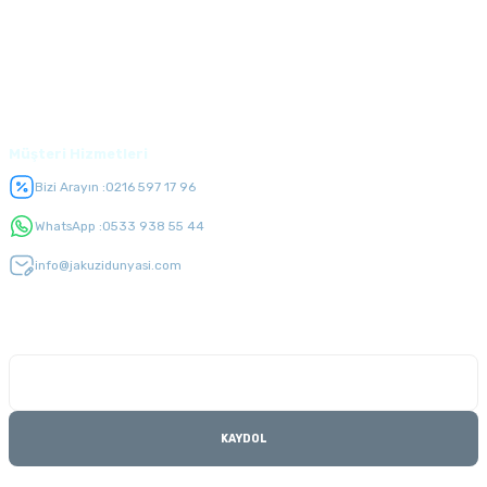
Alışveriş
Üyelik
Müşteri Hizmetleri
Bizi Arayın :
0216 597 17 96
WhatsApp :
0533 938 55 44
info@jakuzidunyasi.com
E-Bülten Listesi
Kampanyaları kaçırmayın
KAYDOL