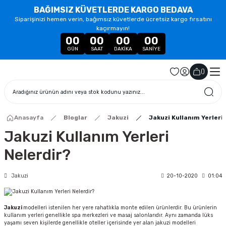
BAĞIMSIZ KÜVETLERDE KARGO BEDAVA
Siparişinizi hemen verin, bağımsız küvetlerde ücretsiz kargo fırsatını
kaçırmayın!
00
00
00
00
GÜN
SAAT
DAKIKA
SANIYE
(
)
Anasayfa
Bloglar
Jakuzi
Jakuzi Kullanım Yerleri
Jakuzi Kullanım Yerleri
Nelerdir?
Jakuzi
20-10-2020
01:04
Jakuzi
modelleri istenilen her yere rahatlıkla monte edilen ürünlerdir. Bu ürünlerin
kullanım yerleri genellikle spa merkezleri ve masaj salonlarıdır. Aynı zamanda lüks
yaşamı seven kişilerde genellikle oteller içerisinde yer alan jakuzi modelleri