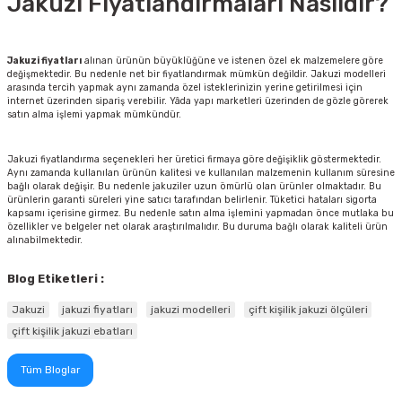
Jakuzi Fiyatlandırmaları Nasıldır?
Jakuzi fiyatları
alınan ürünün büyüklüğüne ve istenen özel ek malzemelere göre
değişmektedir. Bu nedenle net bir fiyatlandırmak mümkün değildir. Jakuzi modelleri
arasında tercih yapmak aynı zamanda özel isteklerinizin yerine getirilmesi için
internet üzerinden sipariş verebilir. Yâda yapı marketleri üzerinden de gözle görerek
satın alma işlemi yapmak mümkündür.
Jakuzi fiyatlandırma seçenekleri her üretici firmaya göre değişiklik göstermektedir.
Aynı zamanda kullanılan ürünün kalitesi ve kullanılan malzemenin kullanım süresine
bağlı olarak değişir. Bu nedenle jakuziler uzun ömürlü olan ürünler olmaktadır. Bu
ürünlerin garanti süreleri yine satıcı tarafından belirlenir. Tüketici hataları sigorta
kapsamı içerisine girmez. Bu nedenle satın alma işlemini yapmadan önce mutlaka bu
özellikler ve belgeler net olarak araştırılmalıdır. Bu duruma bağlı olarak kaliteli ürün
alınabilmektedir.
Blog Etiketleri :
Jakuzi
jakuzi fiyatları
jakuzi modelleri
çift kişilik jakuzi ölçüleri
çift kişilik jakuzi ebatları
Tüm Bloglar