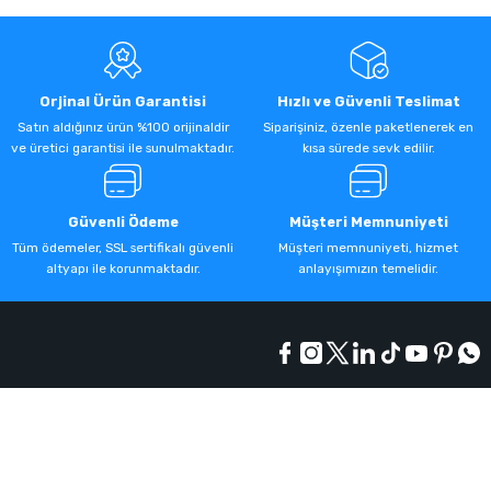
Orjinal Ürün Garantisi
Hızlı ve Güvenli Teslimat
Satın aldığınız ürün %100 orijinaldir
Siparişiniz, özenle paketlenerek en
ve üretici garantisi ile sunulmaktadır.
kısa sürede sevk edilir.
Güvenli Ödeme
Müşteri Memnuniyeti
Tüm ödemeler, SSL sertifikalı güvenli
Müşteri memnuniyeti, hizmet
altyapı ile korunmaktadır.
anlayışımızın temelidir.
Kurumsal