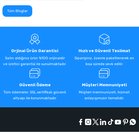
Tüm Bloglar
Orjinal Ürün Garantisi
Hızlı ve Güvenli Teslimat
Satın aldığınız ürün %100 orijinaldir
Siparişiniz, özenle paketlenerek en
ve üretici garantisi ile sunulmaktadır.
kısa sürede sevk edilir.
Güvenli Ödeme
Müşteri Memnuniyeti
Tüm ödemeler, SSL sertifikalı güvenli
Müşteri memnuniyeti, hizmet
altyapı ile korunmaktadır.
anlayışımızın temelidir.