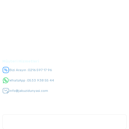
Kurumsal
Alışveriş
Üyelik
Müşteri Hizmetleri
Bizi Arayın :
0216 597 17 96
WhatsApp :
0533 938 55 44
info@jakuzidunyasi.com
E-Bülten Listesi
Kampanyaları kaçırmayın