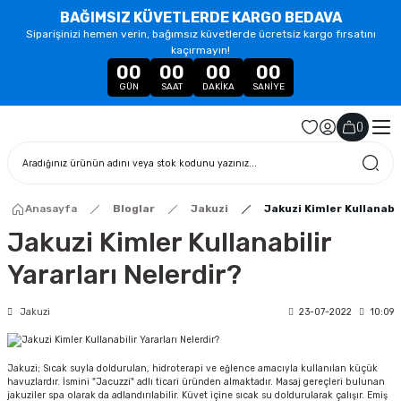
BAĞIMSIZ KÜVETLERDE KARGO BEDAVA
Siparişinizi hemen verin, bağımsız küvetlerde ücretsiz kargo fırsatını
kaçırmayın!
00
00
00
00
GÜN
SAAT
DAKIKA
SANIYE
(
)
Anasayfa
Bloglar
Jakuzi
Jakuzi Kimler Kullanabil
Jakuzi Kimler Kullanabilir
Yararları Nelerdir?
Jakuzi
23-07-2022
10:09
Jakuzi; Sıcak suyla doldurulan, hidroterapi ve eğlence amacıyla kullanılan küçük
havuzlardır. İsmini "Jacuzzi" adlı ticari üründen almaktadır. Masaj gereçleri bulunan
jakuziler spa olarak da adlandırılabilir. Küvet içine sıcak su doldurularak çalışır. Emiş