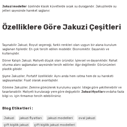
Jakuzi modeller
özelinde klasik küvetlerde sıcak su durağandır. Jakuzilerde su
jetleri sayesinde hareket sağlanır.
Özelliklere Göre Jakuzi Çeşitleri
Taşınabilir Jakuzi; Boyut seçeneği, farklı renkleri olan uygun bir alana kurulum
sağlanan tiplerdir. En çok tercih edilen modeldir. Ekonomiktir. Dayanıklı ve
kullanışlıdır.
Döner Kalıplı Jakuzi; Maliyeti düşük olan üründür. İşlevsel ve dayanıklıdır. Rahat
oturma alanı sağlamaları sayesinde tercih edilirler. Ağır değillerdir. Görünümleri
plastik gibidir.
Şişme Jakuziler; Portatif özelliklidir. Aynı anda hem ısıtma hem de su hareketi
sağlayamazlar. Fiyat olarak avantajlıdır.
Gömme Jakuziler; Zemine gömülerek kurulumu yapılır. İsteğe göre şekillenebilir ve
tasarlanabilir. Maliyeti kurulacağı yere göre değişebilir.
Jakuzi fiyatları
ve
daha fazla
bilgi vs. için firmamızı tercih edebilirsiniz.
Blog Etiketleri :
Jakuzi
jakuzi fiyatları
jakuzi modelleri
oval jakuzi
çift kişilik jakuzi
çift kişilik jakuzi modelleri