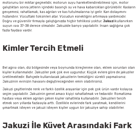
motorunu bir miktar geçmelidir, motorun suyu hareketlendirebilmesi için, motor
çalıştıktan sonra jetlerin içindeki basınçlı su ve hava kabarcıkları görülebilir. Kasların
gevşemesi, rahatlamak, kas ağrıları ve kas tutulmalarına iyi gelir. Kan dolaşımını
hızlandırır. Vücuttaki toksinleri atar. Vücudun esnekliğini artırmaya yardımcıdır.
Doğru ve güvenilir firmayla çalıştığınızda hiçbir tehlikesi yoktur.
Jakuzi
kullanırken
suyun ısısı 37-38 derece olmalıdır. Jakuzide banyo yapılabilir. İnsan sağlığına çok
fazla faydası vardır.
Kimler Tercih Etmeli
Bel ağrısı olan, diz bölgesinde veya boynunda kireçlenme olan, eklem sorunları olan
kişiler kullanmalıdır. Jakuziler pek çok eve uygundur. Küçük evlere göre de jakuziler
üretilmektedir. Bahçede kullanılacak jakuzilerin temizliğini sürekli yapmalısınız.
Jakuzinin evinizin havasını değiştireceğinden emin olabilirsiniz.
Jakuzi çeşitlerinde renk ve farklı özellik arayanlar için pek çok ürün vardır kolayca
seçim yapılabilir. Jakuzinin genel amacı kişiyi rahatlatmak ve tedavidir. Romatizma
hastası veya eklem ağrıları çeken kişiler rahatlıkla kullanabilir. Jakuzileri tercih
etmek son yıllarda fazlasıyla arttı. Özellikle evlerinde fark yaratmak, kendilerini
şımartmak isteyen ve jakuzi isteyen kişiler uygun bir jakuziye sahip olabilirler.
Jakuzi İle Küvet Arasındaki Fark