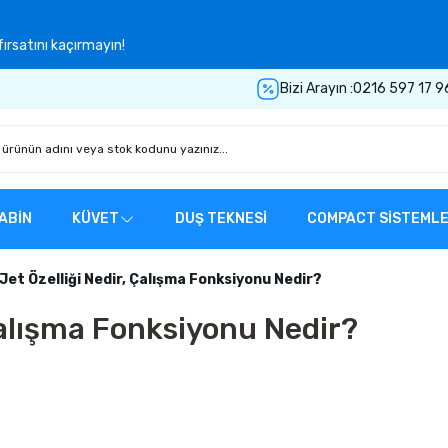
ırsatını kaçırmayın!
Bizi Arayın :
0216 597 17 9
ABİN
KÜVET
DUŞ TEKNESİ
COMPACT SİSTEML
Jet Özelliği Nedir, Çalışma Fonksiyonu Nedir?
Çalışma Fonksiyonu Nedir?