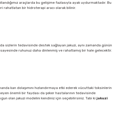
ullandığımız araçlarda bu gelişime fazlasıyla ayak uydurmaktadır. Bu
 rahatlatan bir hidroterapi aracı olarak bilinir.
nuzda sizlerin tedavisinde destek sağlayan jakuzi, aynı zamanda günün
r sayesinde ruhunuz daha dinlenmiş ve rahatlamış bir hale gelecektir.
zamanda kan dolaşımını hızlandırmaya etki ederek vücuttaki toksinlerin
meyen önemli bir faydası da şeker hastalarının tedavisinde
gun olan jakuzi modelini kendiniz için seçebilirsiniz. Tabi ki
jakuzi