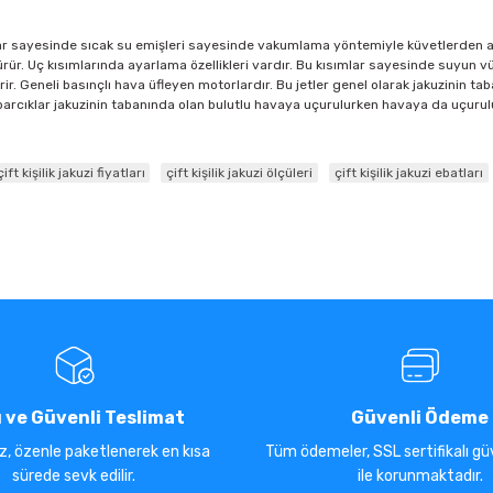
ar sayesinde sıcak su emişleri sayesinde vakumlama yöntemiyle küvetlerden arı
ri götürür. Uç kısımlarında ayarlama özellikleri vardır. Bu kısımlar sayesinde suy
erir. Geneli basınçlı hava üfleyen motorlardır. Bu jetler genel olarak jakuzinin t
rcıklar jakuzinin tabanında olan bulutlu havaya uçurulurken havaya da uçurulu
çift kişilik jakuzi fiyatları
çift kişilik jakuzi ölçüleri
çift kişilik jakuzi ebatları
ı ve Güvenli Teslimat
Güvenli Ödeme
iz, özenle paketlenerek en kısa
Tüm ödemeler, SSL sertifikalı güv
sürede sevk edilir.
ile korunmaktadır.