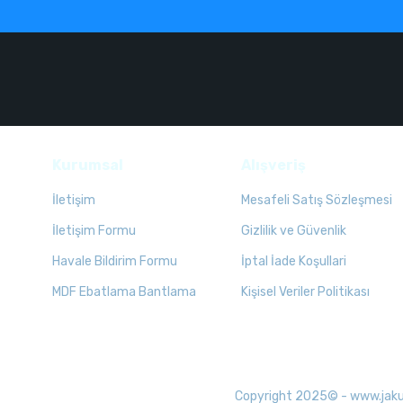
Kurumsal
Alışveriş
İletişim
Mesafeli Satış Sözleşmesi
İletişim Formu
Gizlilik ve Güvenlik
Havale Bildirim Formu
İptal İade Koşullari
MDF Ebatlama Bantlama
Kişisel Veriler Politikası
Copyright 2025© - www.jakuzid