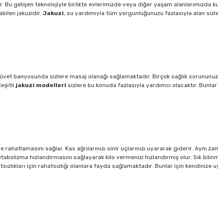
 Bu gelişen teknolojiyle birlikte evlerimizde veya diğer yaşam alanlarımızda k
bilen jakuzidir.
Jakuzi
, su yardımıyla tüm yorgunluğunuzu fazlasıyla alan sizleri
 bir küvet banyosunda sizlere masaj olanağı sağlamaktadır. Birçok sağlık sorunu
eşitli
jakuzi modelleri
sizlere bu konuda fazlasıyla yardımcı olacaktır. Bunla
e rahatlamasını sağlar. Kas ağrılarınızı sinir uçlarınızı uyararak giderir. Aynı 
bolizma hızlandırmasını sağlayarak kilo vermenizi hızlandırmış olur. Sık bilin
sızlıkları için rahatsızlığı olanlara fayda sağlamaktadır. Bunlar için kendinize uy