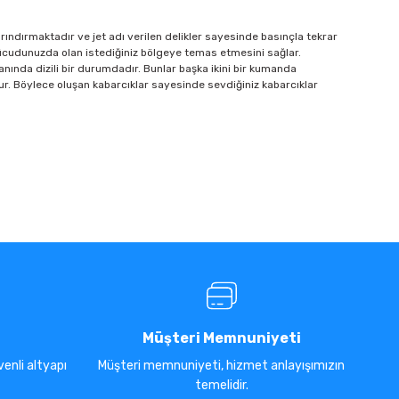
ndırmaktadır ve jet adı verilen delikler sayesinde basınçla tekrar
un vücudunuzda olan istediğiniz bölgeye temas etmesini sağlar.
abanında dizili bir durumdadır. Bunlar başka ikini bir kumanda
r. Böylece oluşan kabarcıklar sayesinde sevdiğiniz kabarcıklar
Müşteri Memnuniyeti
enli altyapı
Müşteri memnuniyeti, hizmet anlayışımızın
temelidir.