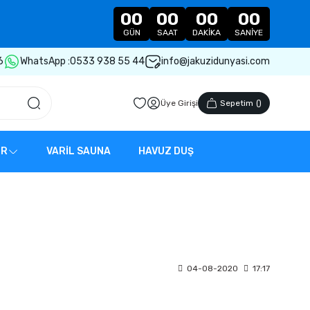
00
00
00
00
GÜN
SAAT
DAKIKA
SANIYE
6
WhatsApp :
0533 938 55 44
info@jakuzidunyasi.com
Üye Girişi
Sepetim
(
)
ER
VARİL SAUNA
HAVUZ DUŞ
04-08-2020
17:17