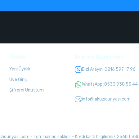
Üyelik
Müşteri Hizmetleri
Yeni Üyelik
Bizi Arayın :
0216 597 17 96
Üye Girişi
WhatsApp :
0533 938 55 44
Şifremi Unuttum
info@jakuzidunyasi.com
unyasi.com - Tüm hakları saklıdır - Kredi kartı bilgileriniz 256bit SSL 