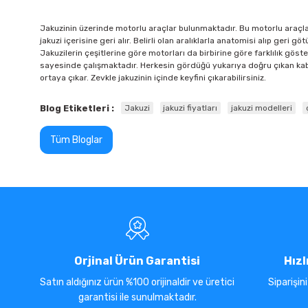
Jakuzinin üzerinde motorlu araçlar bulunmaktadır. Bu motorlu araçl
jakuzi içerisine geri alır. Belirli olan aralıklarla anatomisi alıp ge
Jakuzilerin çeşitlerine göre motorları da birbirine göre farklılık göst
sayesinde çalışmaktadır. Herkesin gördüğü yukarıya doğru çıkan kaba
ortaya çıkar. Zevkle jakuzinin içinde keyfini çıkarabilirsiniz.
Blog Etiketleri :
Jakuzi
jakuzi fiyatları
jakuzi modelleri
Tüm Bloglar
Orjinal Ürün Garantisi
Hızl
Satın aldığınız ürün %100 orijinaldir ve üretici
Siparişin
garantisi ile sunulmaktadır.