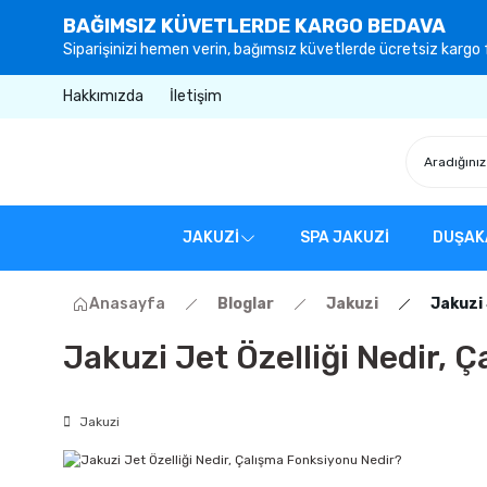
BAĞIMSIZ KÜVETLERDE KARGO BEDAVA
Siparişinizi hemen verin, bağımsız küvetlerde ücretsiz kargo f
Hakkımızda
İletişim
JAKUZİ
SPA JAKUZİ
DUŞAK
Anasayfa
Bloglar
Jakuzi
Jakuzi 
Jakuzi Jet Özelliği Nedir, 
Jakuzi