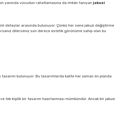
rmenin yanında vücudun rahatlamasına da imkân tanıyan
jakuzi
mli detaylar arasında bulunuyor. Çünkü her sene jakuzi değiştirme
yorsanız dilerseniz son derece estetik görünüme sahip olan bu
irçok tasarım bulunuyor. Bu tasarımlarda kalite her zaman ön planda
a ve tek kişilik bir tasarım hazırlanması mümkündür. Ancak bir jakuzi