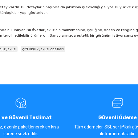
ay vardır. Bu detayların başında da jakuzinin işlevselliği geliyor. Büyük ve küç
tünleşik bir yapı gösteriyor.
da bulunuyor. Bu fiyatlar jakuzinin malzemesine, işçiliğine, desen ve rengine gö
 tercih edilebilir ürünlerdir. Banyolarınızda estetik bir görünüm istiyorsanız uygu
düz jakuzi
çift kişilik jakuzi ebatları
ı ve Güvenli Teslimat
Güvenli Ödeme
iz, özenle paketlenerek en kısa
Tüm ödemeler, SSL sertifikalı güv
sürede sevk edilir.
ile korunmaktadır.