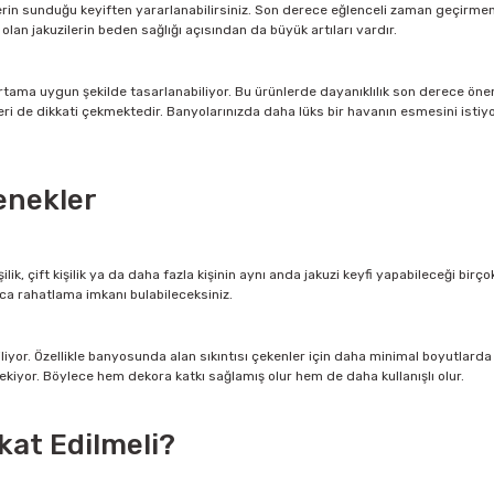
zilerin sunduğu keyiften yararlanabilirsiniz. Son derece eğlenceli zaman geçi
olan jakuzilerin beden sağlığı açısından da büyük artıları vardır.
ortama uygun şekilde tasarlanabiliyor. Bu ürünlerde dayanıklılık son derece öne
leri de dikkati çekmektedir. Banyolarınızda daha lüks bir havanın esmesini isti
enekler
şilik, çift kişilik ya da daha fazla kişinin aynı anda jakuzi keyfi yapabileceği b
larca rahatlama imkanı bulabileceksiniz.
biliyor. Özellikle banyosunda alan sıkıntısı çekenler için daha minimal boyutlard
iyor. Böylece hem dekora katkı sağlamış olur hem de daha kullanışlı olur.
kat Edilmeli?