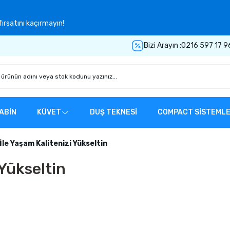
ırsatını kaçırmayın!
Bizi Arayın :
0216 597 17 9
ABİN
KÜVET
DUŞ TEKNESİ
COMPACT SİSTEML
İle Yaşam Kalitenizi Yükseltin
 Yükseltin