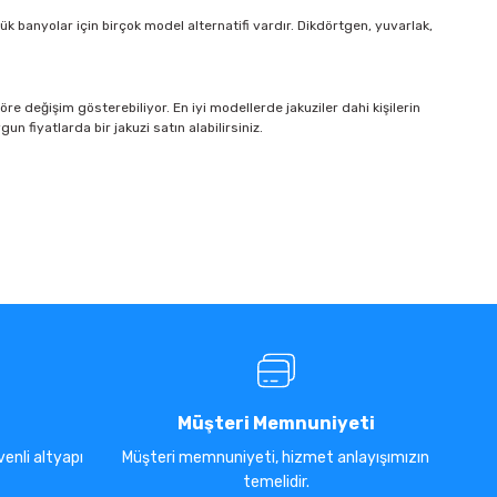
ük banyolar için birçok model alternatifi vardır. Dikdörtgen, yuvarlak,
re değişim gösterebiliyor. En iyi modellerde jakuziler dahi kişilerin
n fiyatlarda bir jakuzi satın alabilirsiniz.
Müşteri Memnuniyeti
enli altyapı
Müşteri memnuniyeti, hizmet anlayışımızın
temelidir.