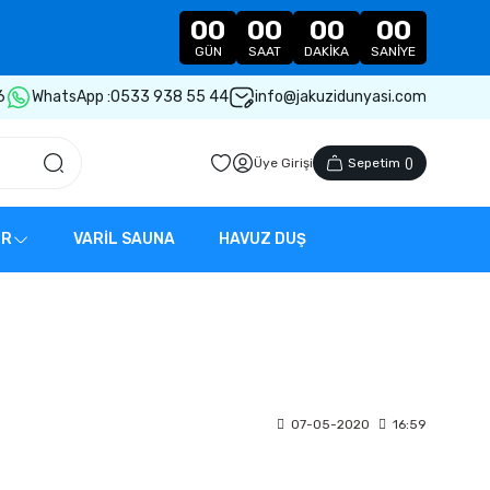
00
00
00
00
GÜN
SAAT
DAKIKA
SANIYE
6
WhatsApp :
0533 938 55 44
info@jakuzidunyasi.com
Üye Girişi
Sepetim
(
)
ER
VARİL SAUNA
HAVUZ DUŞ
07-05-2020
16:59