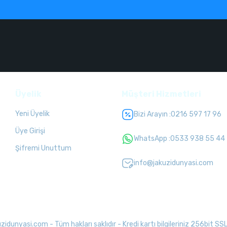
Üyelik
Müşteri Hizmetleri
Yeni Üyelik
Bizi Arayın :
0216 597 17 96
Üye Girişi
WhatsApp :
0533 938 55 44
Şifremi Unuttum
info@jakuzidunyasi.com
unyasi.com - Tüm hakları saklıdır - Kredi kartı bilgileriniz 256bit SSL 