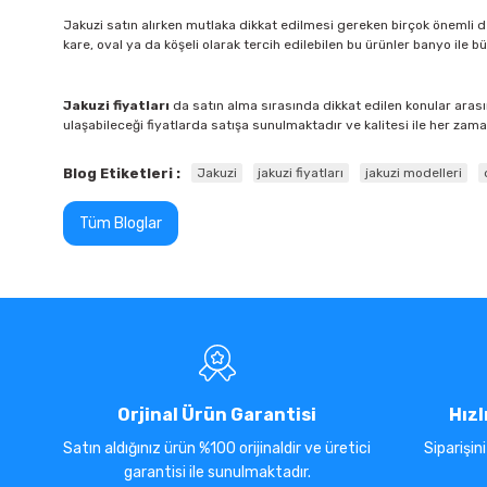
Jakuzi satın alırken mutlaka dikkat edilmesi gereken birçok önemli det
kare, oval ya da köşeli olarak tercih edilebilen bu ürünler banyo ile bü
Jakuzi fiyatları
da satın alma sırasında dikkat edilen konular arasın
ulaşabileceği fiyatlarda satışa sunulmaktadır ve kalitesi ile her zaman
Blog Etiketleri :
Jakuzi
jakuzi fiyatları
jakuzi modelleri
Tüm Bloglar
Orjinal Ürün Garantisi
Hızl
Satın aldığınız ürün %100 orijinaldir ve üretici
Siparişin
garantisi ile sunulmaktadır.