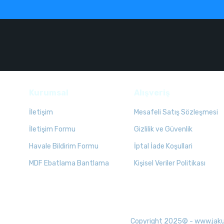
Kurumsal
Alışveriş
İletişim
Mesafeli Satış Sözleşmesi
İletişim Formu
Gizlilik ve Güvenlik
Havale Bildirim Formu
İptal İade Koşullari
MDF Ebatlama Bantlama
Kişisel Veriler Politikası
Copyright 2025© - www.jakuzid