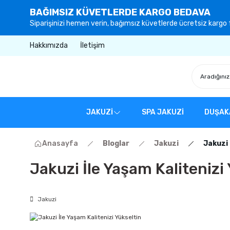
BAĞIMSIZ KÜVETLERDE KARGO BEDAVA
Siparişinizi hemen verin, bağımsız küvetlerde ücretsiz kargo f
Hakkımızda
İletişim
JAKUZİ
SPA JAKUZİ
DUŞAK
Anasayfa
Bloglar
Jakuzi
Jakuzi 
Jakuzi İle Yaşam Kalitenizi
Jakuzi