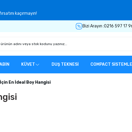
ırsatını kaçırmayın!
Bizi Arayın :
0216 597 17 9
ABİN
KÜVET
DUŞ TEKNESİ
COMPACT SİSTEML
İçin En İdeal Boy Hangisi
ngisi