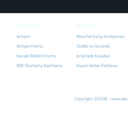
Kurumsal
Alışveriş
İletişim
Mesafeli Satış Sözleşmesi
İletişim Formu
Gizlilik ve Güvenlik
Havale Bildirim Formu
İptal İade Koşullari
MDF Ebatlama Bantlama
Kişisel Veriler Politikası
Copyright 2025© - www.jakuzid