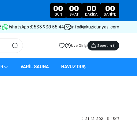
00
00
00
00
GÜN
SAAT
DAKIKA
SANIYE
6
WhatsApp :
0533 938 55 44
info@jakuzidunyasi.com
Üye Girişi
Sepetim
(
)
ER
VARİL SAUNA
HAVUZ DUŞ
21-12-2021
15:17