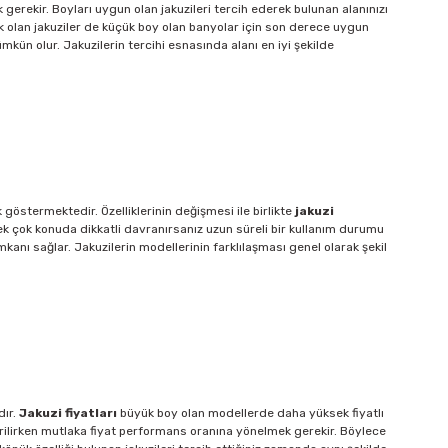
erekir. Boyları uygun olan jakuzileri tercih ederek bulunan alanınızı
lik olan jakuziler de küçük boy olan banyolar için son derece uygun
ümkün olur. Jakuzilerin tercihi esnasında alanı en iyi şekilde
 göstermektedir. Özelliklerinin değişmesi ile birlikte
jakuzi
pek çok konuda dikkatli davranırsanız uzun süreli bir kullanım durumu
imkanı sağlar. Jakuzilerin modellerinin farklılaşması genel olarak şekil
dır.
Jakuzi fiyatları
büyük boy olan modellerde daha yüksek fiyatlı
irilirken mutlaka fiyat performans oranına yönelmek gerekir. Böylece