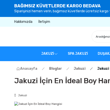
BAĞIMSIZ KÜVETLERDE KARGO BEDAVA
Siparişinizi hemen verin, bağımsız küvetlerde ücretsiz kargo f
Hakkımızda
İletişim
JAKUZİ
SPA JAKUZİ
DUŞAK
Anasayfa
Bloglar
Jakuzi
Jakuzi 
Jakuzi İçin En İdeal Boy Ha
Jakuzi