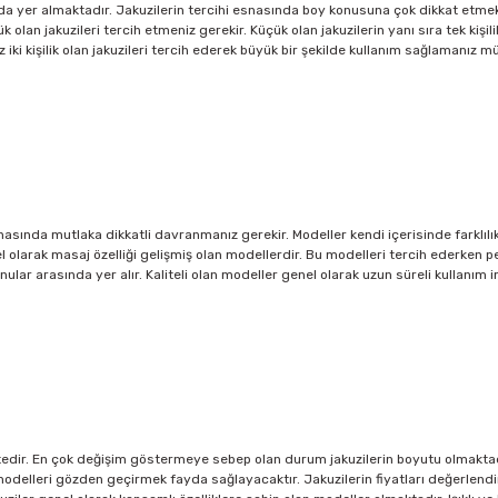
da yer almaktadır. Jakuzilerin tercihi esnasında boy konusuna çok dikkat etmek g
lan jakuzileri tercih etmeniz gerekir. Küçük olan jakuzilerin yanı sıra tek kişi
 iki kişilik olan jakuzileri tercih ederek büyük bir şekilde kullanım sağlamanız m
asında mutlaka dikkatli davranmanız gerekir. Modeller kendi içerisinde farklılık
l olarak masaj özelliği gelişmiş olan modellerdir. Bu modelleri tercih ederken 
onular arasında yer alır. Kaliteli olan modeller genel olarak uzun süreli kullanım 
ektedir. En çok değişim göstermeye sebep olan durum jakuzilerin boyutu olmakta
modelleri gözden geçirmek fayda sağlayacaktır. Jakuzilerin fiyatları değerlend