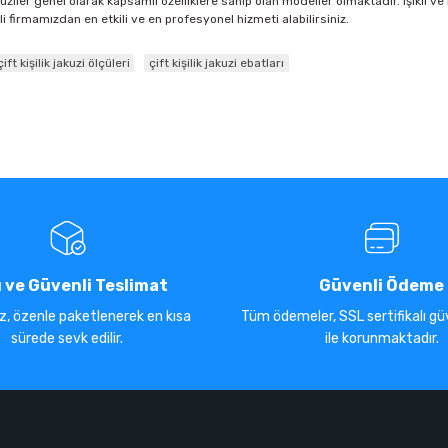
kuziler genel olarak kapsamlı özelliklere sahip olan modeller olmaktadır. Işıklı ve
 firmamızdan en etkili ve en profesyonel hizmeti alabilirsiniz.
çift kişilik jakuzi ölçüleri
çift kişilik jakuzi ebatları
ı ve Güvenli Teslimat
Güvenli Ödeme
iz, özenle paketlenerek en kısa
Tüm ödemeler, SSL sertifikalı güv
sürede sevk edilir.
ile korunmaktadır.