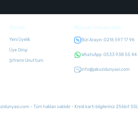
Üyelik
Müşteri Hizmetleri
Yeni Üyelik
Bizi Arayın :
0216 597 17 96
Üye Girişi
WhatsApp :
0533 938 55 44
Şifremi Unuttum
info@jakuzidunyasi.com
unyasi.com - Tüm hakları saklıdır - Kredi kartı bilgileriniz 256bit SSL 