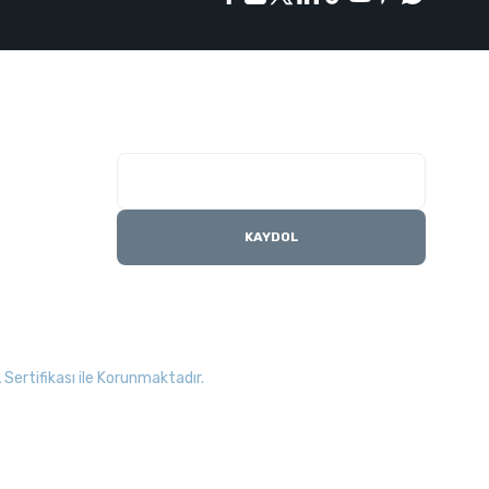
E-Bülten Listesi
Kampanyaları kaçırmayın
KAYDOL
Sertifikası ile Korunmaktadır.