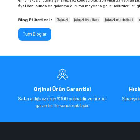
en iyi jakuziyi bulma şansınız söz konusu olur. Son yıllarda yapılan ja
fiyat konusunda dalgalanma durumu meydana gelir. Jakuziler ile ilgili
Blog Etiketleri :
Jakuzi
jakuzi fiyatları
jakuzi modelleri
Tüm Bloglar
Orjinal Ürün Garantisi
Hızl
Satın aldığınız ürün %100 orijinaldir ve üretici
Siparişin
garantisi ile sunulmaktadır.