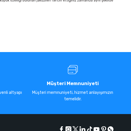
 köpük özelliği bulunan jakuzileri tercih ettiğiniz zamanda aynı şekilde
Müşteri Memnuniyeti
enli altyapı
Müşteri memnuniyeti, hizmet anlayışımızın
temelidir.