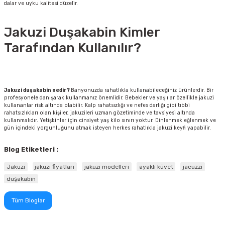
dalar ve uyku kalitesi düzelir.
Jakuzi Duşakabin Kimler
Tarafından Kullanılır?
Jakuzi duşakabin nedir?
Banyonuzda rahatlıkla kullanabileceğiniz ürünlerdir. Bir
profesyonele danışarak kullanmanız önemlidir. Bebekler ve yaşlılar özellikle jakuzi
kullananlar risk altında olabilir. Kalp rahatsızlığı ve nefes darlığı gibi tıbbi
rahatsızlıkları olan kişiler, jakuzileri uzman gözetiminde ve tavsiyesi altında
kullanmalıdır. Yetişkinler için cinsiyet yaş kilo sınırı yoktur. Dinlenmek eğlenmek ve
gün içindeki yorgunluğunu atmak isteyen herkes rahatlıkla jakuzi keyfi yapabilir.
Blog Etiketleri :
Jakuzi
jakuzi fiyatları
jakuzi modelleri
ayaklı küvet
jacuzzi
duşakabin
Tüm Bloglar