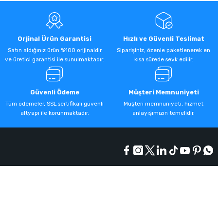
Orjinal Ürün Garantisi
Hızlı ve Güvenli Teslimat
Satın aldığınız ürün %100 orijinaldir
Siparişiniz, özenle paketlenerek en
ve üretici garantisi ile sunulmaktadır.
kısa sürede sevk edilir.
Güvenli Ödeme
Müşteri Memnuniyeti
Tüm ödemeler, SSL sertifikalı güvenli
Müşteri memnuniyeti, hizmet
altyapı ile korunmaktadır.
anlayışımızın temelidir.
Kurumsal