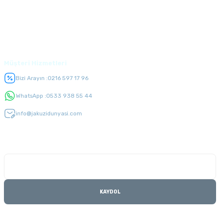
Alışveriş
Üyelik
Müşteri Hizmetleri
Bizi Arayın :
0216 597 17 96
WhatsApp :
0533 938 55 44
info@jakuzidunyasi.com
E-Bülten Listesi
Kampanyaları kaçırmayın
KAYDOL