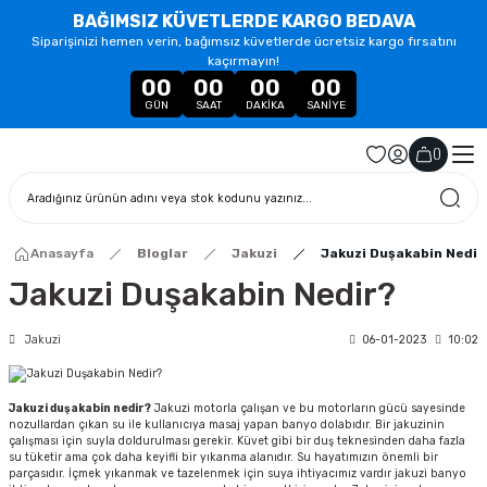
BAĞIMSIZ KÜVETLERDE KARGO BEDAVA
Siparişinizi hemen verin, bağımsız küvetlerde ücretsiz kargo fırsatını
kaçırmayın!
00
00
00
00
GÜN
SAAT
DAKIKA
SANIYE
(
)
Anasayfa
Bloglar
Jakuzi
Jakuzi Duşakabin Nedir
Jakuzi Duşakabin Nedir?
Jakuzi
06-01-2023
10:02
Jakuzi duşakabin nedir?
Jakuzi motorla çalışan ve bu motorların gücü sayesinde
nozullardan çıkan su ile kullanıcıya masaj yapan banyo dolabıdır. Bir jakuzinin
çalışması için suyla doldurulması gerekir. Küvet gibi bir duş teknesinden daha fazla
su tüketir ama çok daha keyifli bir yıkanma alanıdır. Su hayatımızın önemli bir
parçasıdır. İçmek yıkanmak ve tazelenmek için suya ihtiyacımız vardır jakuzi banyo