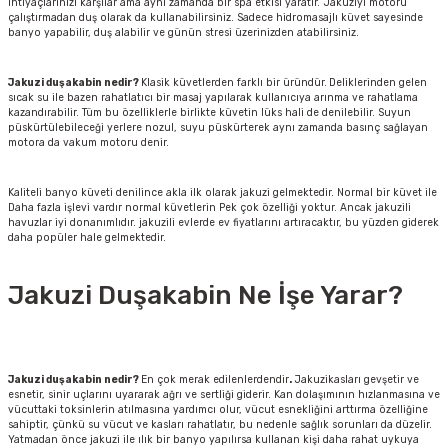
ihtiyaçlarınızı karşılar ama aynı zamanda bir spa etkisi yaratır. Jakuziyi motoru
çalıştırmadan duş olarak da kullanabilirsiniz. Sadece hidromasajlı küvet sayesinde
banyo yapabilir, duş alabilir ve günün stresi üzerinizden atabilirsiniz.
Jakuzi duşakabin nedir?
Klasik küvetlerden farklı bir üründür.
Deliklerinden gelen
sıcak su ile bazen rahatlatıcı bir masaj yapılarak kullanıcıya arınma ve rahatlama
kazandırabilir. Tüm bu özelliklerle birlikte küvetin lüks hali de denilebilir. Suyun
püskürtülebileceği yerlere nozul, suyu püskürterek aynı zamanda basınç sağlayan
motora da vakum motoru denir.
Kaliteli banyo küveti denilince akla ilk olarak jakuzi gelmektedir. Normal bir küvet ile
Daha fazla işlevi vardır normal küvetlerin Pek çok özelliği yoktur. Ancak jakuzili
havuzlar iyi donanımlıdır. jakuzili evlerde ev fiyatlarını artıracaktır, bu yüzden giderek
daha popüler hale gelmektedir.
Jakuzi Duşakabin Ne İşe Yarar?
Jakuzi duşakabin nedir?
En çok merak edilenlerdendir
.
Jakuzi
kasları gevşetir ve
esnetir, sinir uçlarını uyararak ağrı ve sertliği giderir. Kan dolaşımının hızlanmasına ve
vücuttaki toksinlerin atılmasına yardımcı olur, vücut esnekliğini arttırma özelliğine
sahiptir, çünkü su vücut ve kasları rahatlatır, bu nedenle sağlık sorunları da düzelir.
Yatmadan önce jakuzi ile ılık bir banyo yapılırsa kullanan kişi daha rahat uykuya