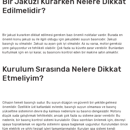
Bir Jakuzi Kurarken Nelere Dikkat
Edilmelidir?
Bir jakuzi kurarken dikkat edilmesi gereken bazı önemli noktalar vardır. Burada en
önemli konu jakuzi su ile ilgili olduğu için jakuzideki suyun basıncıdır. Jakuzi
basınçlı su olmalıdır. Jakuzi su ayarı çok iyi olmalıdır. Az su varsa, motor gereksiz
yere çalışıyordur ve tehlikeli olabilir. Çok fazla su küvete zarar verebilir. Bunlardan
kurtulmak için en iyi karar, su basıncını kontrol eden bir makine satın almaktır.
Kurulum Sırasında Nelere Dikkat
Etmeliyim?
Cihazın temeli basınçlı sudur. Bu suyun düzgün ve güvenli bir şekilde gelmesi
önemlidir. Özellikle üst katlardaki evlerde, basınçlı suyun olmaması ve basınç
yükseltme sisteminin devre dışı kalması nedeniyle su basıncı dengesizdir. Motoru
düşük suda çalıştırmak tehlikelidir, ancak çok fazla su sisteme zarar verebilir. Bu
nedenle, bir basınç kontrol sistemi kurulabilir. Olası sızıntıları önlemek için, devreyi
spaya topraklamak ve sigorta sistemini spaya bağlamak uygundur. Kurulumdan önce
tüm elektrik ve sıhhi tesisat işleri tamamlanmalıdır. Kurulan spa sistemi kendi