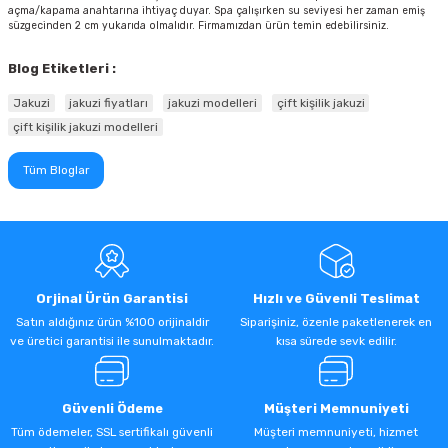
açma/kapama anahtarına ihtiyaç duyar. Spa çalışırken su seviyesi her zaman emiş
süzgecinden 2 cm yukarıda olmalıdır. Firmamızdan ürün temin edebilirsiniz.
Blog Etiketleri :
Jakuzi
jakuzi fiyatları
jakuzi modelleri
çift kişilik jakuzi
çift kişilik jakuzi modelleri
Tüm Bloglar
Orjinal Ürün Garantisi
Hızlı ve Güvenli Teslimat
Satın aldığınız ürün %100 orijinaldir
Siparişiniz, özenle paketlenerek en
ve üretici garantisi ile sunulmaktadır.
kısa sürede sevk edilir.
Güvenli Ödeme
Müşteri Memnuniyeti
Tüm ödemeler, SSL sertifikalı güvenli
Müşteri memnuniyeti, hizmet