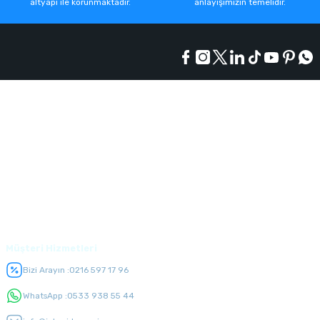
altyapı ile korunmaktadır.
anlayışımızın temelidir.
Kurumsal
Alışveriş
Üyelik
Müşteri Hizmetleri
Bizi Arayın :
0216 597 17 96
WhatsApp :
0533 938 55 44