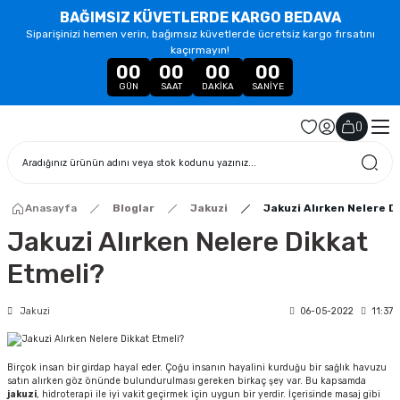
BAĞIMSIZ KÜVETLERDE KARGO BEDAVA
Siparişinizi hemen verin, bağımsız küvetlerde ücretsiz kargo fırsatını
kaçırmayın!
00
00
00
00
GÜN
SAAT
DAKIKA
SANIYE
(
)
Anasayfa
Bloglar
Jakuzi
Jakuzi Alırken Nelere D
Jakuzi Alırken Nelere Dikkat
Etmeli?
Jakuzi
06-05-2022
11:37
Birçok insan bir girdap hayal eder. Çoğu insanın hayalini kurduğu bir sağlık havuzu
satın alırken göz önünde bulundurulması gereken birkaç şey var. Bu kapsamda
jakuzi
, hidroterapi ile iyi vakit geçirmek için uygun bir yerdir. İçerisinde masaj gibi