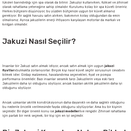
lüksleri barındırdığı için spa olarak da bilinir. Jakuziyi kullanırken, fiziksel ve zihinsel
olarak rahatlama yeteneğine sahip olmalıdır. Kurulumu kolay bir spa küveti öneririz.
Herkes bütçesini düşünüyor, bu yüzden bütçenize uygun bir küvet almanız
gerekiyor. Bir sağlık havuzu satın alırken, bakımının kolay olduğundan da emin
olmalısınız. Ayrıca jakuzilerin enerji ihtiyacını karşılayan motorlar da markalı ve
kırılgan olmalıdır.
Jakuzi Nasıl Seçilir?
İnsanlar bir Jakuzi satın almak istiyor, ancak satın almak için uygun
jakuzi
fiyatları
bulmakta zorlanıyorlar. Birçok kişi nasıl küvet seçilir sorusunun cevabını
bilmek ister. Girdap malzemesi, havalandırma seçenekleri, fiyat ve pompa
performansı önemlidir. Bazı insanlar seramik tarzı Jakuzilerin veya eski tarz
Jakuzilerin daha iyi olduğunu söylüyor, ancak bazıları akrilik jakuzilerin daha iyi
olduğunu söylüyor.
Ancak uzmanlar akrilik konstrüksiyonun daha dayanıklı ve daha sağlıklı olduğunu
bu nedenle öncelik verilmesinde fayda olduğunu söylüyorlar. Ama bu bir kişinin
seçimidir. Bir diğer önemli konu ise
jakuzi modelleri
ve rengidir. Zihinsel rahatlama
için parlak bir renk seçmek, bir kişi için en iyi seçimdir.