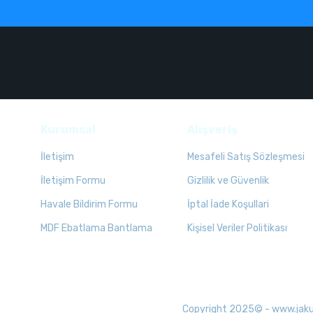
Kurumsal
Alışveriş
İletişim
Mesafeli Satış Sözleşmesi
İletişim Formu
Gizlilik ve Güvenlik
Havale Bildirim Formu
İptal İade Koşullari
MDF Ebatlama Bantlama
Kişisel Veriler Politikası
Copyright 2025© - www.jakuzid