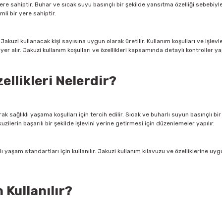
yere sahiptir. Buhar ve sıcak suyu basınçlı bir şekilde yansıtma özelliği sebebiyle
mli bir yere sahiptir.
Jakuzi kullanacak kişi sayısına uygun olarak üretilir. Kullanım koşulları ve işlevl
r alır. Jakuzi kullanım koşulları ve özellikleri kapsamında detaylı kontroller yap
ellikleri Nelerdir?
arak sağlıklı yaşama koşulları için tercih edilir. Sıcak ve buharlı suyun basınçlı b
uzilerin başarılı bir şekilde işlevini yerine getirmesi için düzenlemeler yapılır.
ı yaşam standartları için kullanılır. Jakuzi kullanım kılavuzu ve özelliklerine uy
 Kullanılır?