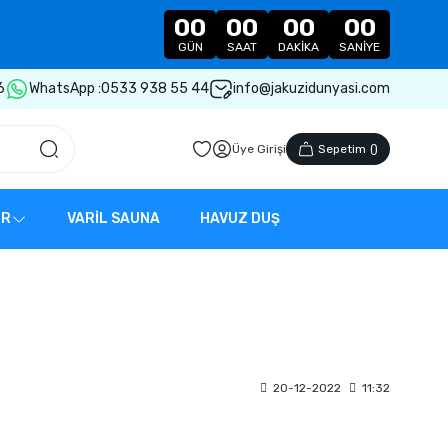
00
00
00
00
GÜN
SAAT
DAKIKA
SANIYE
6
WhatsApp :
0533 938 55 44
info@jakuzidunyasi.com
Üye Girişi
Sepetim
(
)
ER
VARİL SAUNA
HAVUZ DUŞ
20-12-2022
11:32