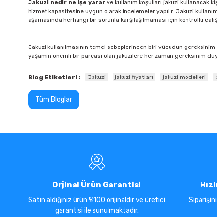
Jakuzi nedir ne işe yarar
ve kullanım koşulları jakuzi kullanacak ki
hizmet kapasitesine uygun olarak incelemeler yapılır. Jakuzi kullanım k
aşamasında herhangi bir sorunla karşılaşılmaması için kontrollü çalış
Jakuzi kullanılmasının temel sebeplerinden biri vücudun gereksinim d
yaşamın önemli bir parçası olan jakuzilere her zaman gereksinim duy
Blog Etiketleri :
Jakuzi
jakuzi fiyatları
jakuzi modelleri
Tüm Bloglar
Orjinal Ürün Garantisi
Hızl
Satın aldığınız ürün %100 orijinaldir ve üretici
Siparişin
garantisi ile sunulmaktadır.