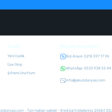
Üyelik
Müşteri Hizmetleri
Yeni Üyelik
Bizi Arayın :
0216 597 17 96
Üye Girişi
WhatsApp :
0533 938 55 44
Şifremi Unuttum
info@jakuzidunyasi.com
unyasi.com - Tüm hakları saklıdır - Kredi kartı bilgileriniz 256bit SSL 