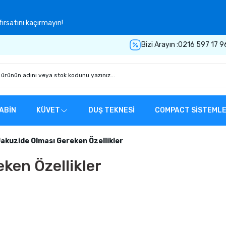
ırsatını kaçırmayın!
Bizi Arayın :
0216 597 17 9
ABİN
KÜVET
DUŞ TEKNESİ
COMPACT SİSTEML
 Jakuzide Olması Gereken Özellikler
eken Özellikler