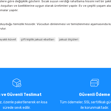
şilere göre değişiklik gösterir. Sıcak suyun verdiği rahatlama hissini net bir şekil
oşulları ve özelliklerine uygun olarak üretimleri yapılır. Ev ve çeşitli yaşam alan
malar yapılır.
uyduğu temizlik hissidir. Vücudun dinlenmesi ve temizlenmesi aşamasında kullanı
ulur.
ayaklı küvet
çift kişilik jakuzi ebatları
jakuzi ölçüleri
ı ve Güvenli Teslimat
Güvenli Ödeme
iz, özenle paketlenerek en kısa
Tüm ödemeler, SSL sertifikalı güv
sürede sevk edilir.
ile korunmaktadır.