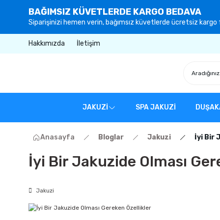
BAĞIMSIZ KÜVETLERDE KARGO BEDAVA
Siparişinizi hemen verin, bağımsız küvetlerde ücretsiz kargo f
Hakkımızda
İletişim
JAKUZİ
SPA JAKUZİ
DUŞAK
Anasayfa
Bloglar
Jakuzi
İyi Bir
İyi Bir Jakuzide Olması Ger
Jakuzi