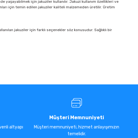
de yaşayabilmek için jakuziler kullanılır. Jakuzi kullanım özellikleri ve
ları için temin edilen jakuziler kaliteli malzemeden üretilir. Üretim
lan jakuziler için farklı seçenekler söz konusudur. Sağlıklı bir
Müşteri Memnuniyeti
enli altyapı
Müşteri memnuniyeti, hizmet anlayışımızın
temelidir.