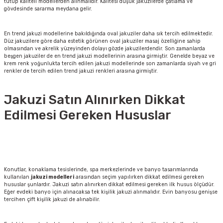
tutup kaliteli modellerden alınmalıdır. Kalitesi düşük jakuzilerde çatlama ve
gövdesinde sararma meydana gelir.
En trend jakuzi modellerine bakıldığında oval jakuziler daha sık tercih edilmektedir.
Düz jakuzilere göre daha estetik görünen oval jakuziler masaj özelliğine sahip
olmasından ve akrelik yüzeyinden dolayı gözde jakuzilerdendir. Son zamanlarda
beşgen jakuziler de en trend jakuzi modellerinin arasına girmiştir. Genelde beyaz ve
krem renk yoğunlukta tercih edilen jakuzi modellerinde son zamanlarda siyah ve gri
renkler de tercih edilen trend jakuzi renkleri arasına girmiştir.
Jakuzi Satın Alınırken Dikkat
Edilmesi Gereken Hususlar
Konutlar, konaklama tesislerinde, spa merkezlerinde ve banyo tasarımlarında
kullanılan
jakuzi modelleri
arasından seçim yapılırken dikkat edilmesi gereken
hususlar şunlardır. Jakuzi satın alınırken dikkat edilmesi gereken ilk husus ölçüdür.
Eğer evdeki banyo için alınacaksa tek kişilik jakuzi alınmalıdır. Evin banyosu genişse
tercihen çift kişilik jakuzi de alınabilir.