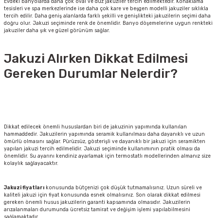
Evdeki banyolarda daha çok oval ve düz jakuziler tercih edilmektedir. Konaklama
tesisleri ve spa merkezlerinde ise daha çok kare ve beşgen modelli jakuziler sıklıkla
tercih edilir. Daha geniş alanlarda farklı şekilli ve genişlikteki jakuzilerin seçimi daha
doğru olur. Jakuzi seçiminde renk de önemlidir. Banyo döşemelerine uygun renkteki
jakuziler daha şık ve güzel görünüm sağlar.
Jakuzi Alırken Dikkat Edilmesi
Gereken Durumlar Nelerdir?
Dikkat edilecek önemli hususlardan biri de jakuzinin yapımında kullanılan
hammaddedir. Jakuzilerin yapımında seramik kullanılması daha dayanıklı ve uzun
ömürlü olmasını sağlar. Pürüzsüz, gösterişli ve dayanıklı bir jakuzi için seramikten
yapılan jakuzi tercih edilmelidir. Jakuzi seçiminde kullanımının pratik olması da
önemlidir. Su ayarını kendiniz ayarlamak için termostatlı modellerinden almanız size
kolaylık sağlayacaktır.
Jakuzi fiyatları
konusunda bütçenizi çok düşük tutmamalısınız. Uzun süreli ve
kaliteli jakuzi için fiyat konusunda esnek olmalısınız. Son olarak dikkat edilmesi
gereken önemli husus jakuzilerin garanti kapsamında olmasıdır. Jakuzilerin
arızalanmaları durumunda ücretsiz tamirat ve değişim işlemi yapılabilmesini
sağlamaktadır.