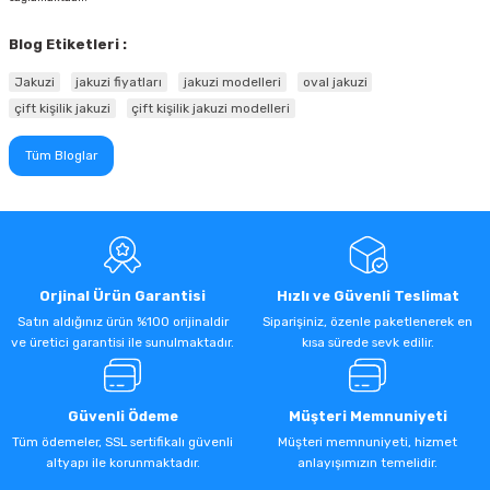
Blog Etiketleri :
Jakuzi
jakuzi fiyatları
jakuzi modelleri
oval jakuzi
çift kişilik jakuzi
çift kişilik jakuzi modelleri
Tüm Bloglar
Orjinal Ürün Garantisi
Hızlı ve Güvenli Teslimat
Satın aldığınız ürün %100 orijinaldir
Siparişiniz, özenle paketlenerek en
ve üretici garantisi ile sunulmaktadır.
kısa sürede sevk edilir.
Güvenli Ödeme
Müşteri Memnuniyeti
Tüm ödemeler, SSL sertifikalı güvenli
Müşteri memnuniyeti, hizmet
altyapı ile korunmaktadır.
anlayışımızın temelidir.