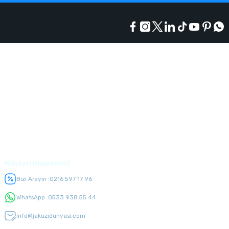
Kurumsal
Alışveriş
Üyelik
Müşteri Hizmetleri
Bizi Arayın :
0216 597 17 96
WhatsApp :
0533 938 55 44
info@jakuzidunyasi.com