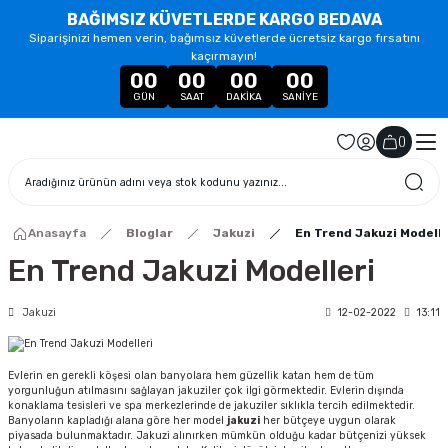
BAĞIMSIZ KÜVETLERDE KARGO BEDAVA
Siparişinizi hemen verin, bağımsız küvetlerde ücretsiz kargo fırsatını
kaçırmayın!
00
00
00
00
GÜN
SAAT
DAKIKA
SANIYE
(
)
Anasayfa
Bloglar
Jakuzi
En Trend Jakuzi Modelle
En Trend Jakuzi Modelleri
Jakuzi
12-02-2022
13:11
Evlerin en gerekli köşesi olan banyolara hem güzellik katan hem de tüm
yorgunluğun atılmasını sağlayan jakuziler çok ilgi görmektedir. Evlerin dışında
konaklama tesisleri ve spa merkezlerinde de jakuziler sıklıkla tercih edilmektedir.
Banyoların kapladığı alana göre her model
jakuzi
her bütçeye uygun olarak
piyasada bulunmaktadır. Jakuzi alınırken mümkün olduğu kadar bütçenizi yüksek