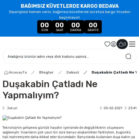
BAĞIMSIZ KÜVETLERDE KARGO BEDAVA
Siparişinizi hemen verin, bağımsız küvetlerde ücretsiz kargo fırsatını
kaçırmayın!
00
00
00
00
GÜN
SAAT
DAKIKA
SANIYE
(
)
Anasayfa
Bloglar
Jakuzi
Duşakabin Çatladı Ne 
Duşakabin Çatladı Ne
Yapmalıyım?
Jakuzi
05-02-2021
23:41
Teknolojinin gelişmesi günlük hayatın içerisinde de değişikliklerin oluşmasını
sağlamıştır. İnsanların çok uzun bir süre banyo alışkanlıkları farklıyken, bugünkü
hali mahremiyete daha dikkat eder durumdadır. Banyolarda kullanılan duşa kabin ya