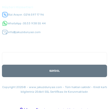
Müşteri Hizmetleri
Bizi Arayın :
0216 597 17 96
WhatsApp :
0533 938 55 44
info@jakuzidunyasi.com
E-Bülten Listesi
Kampanyaları kaçırmayın
KAYDOL
Copyright 2025© - www.jakuzidunyasi.com - Tüm hakları saklıdır - Kredi kartı
bilgileriniz 256bit SSL Sertifikası ile Korunmaktadır.