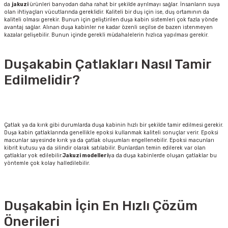
da
jakuzi
ürünleri banyodan daha rahat bir şekilde ayrılmayı sağlar. İnsanların suya
olan ihtiyaçları vücutlarında gereklidir. Kaliteli bir duş için ise, duş ortamının da
kaliteli olması gerekir. Bunun için geliştirilen duşa kabin sistemleri çok fazla yönde
avantaj sağlar. Alınan duşa kabinler ne kadar özenli seçilse de bazen istenmeyen
kazalar gelişebilir. Bunun içinde gerekli müdahalelerin hızlıca yapılması gerekir.
Duşakabin Çatlakları Nasıl Tamir
Edilmelidir?
Çatlak ya da kırık gibi durumlarda duşa kabinin hızlı bir şekilde tamir edilmesi gerekir.
Duşa kabin çatlaklarında genellikle epoksi kullanmak kaliteli sonuçlar verir. Epoksi
macunlar sayesinde kırık ya da çatlak oluşumları engellenebilir. Epoksi macunları
kibrit kutusu ya da silindir olarak satılabilir. Bunlardan temin edilerek var olan
çatlaklar yok edilebilir.
Jakuzi modelleri
ya da duşa kabinlerde oluşan çatlaklar bu
yöntemle çok kolay halledilebilir.
Duşakabin İçin En Hızlı Çözüm
Önerileri