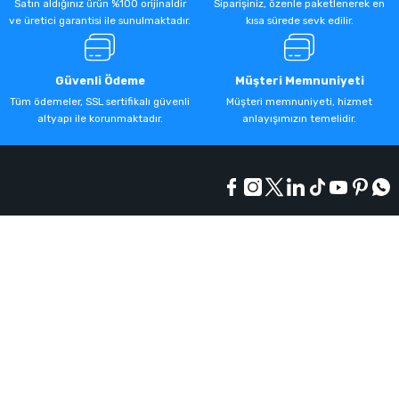
Satın aldığınız ürün %100 orijinaldir
Siparişiniz, özenle paketlenerek en
ve üretici garantisi ile sunulmaktadır.
kısa sürede sevk edilir.
Güvenli Ödeme
Müşteri Memnuniyeti
Tüm ödemeler, SSL sertifikalı güvenli
Müşteri memnuniyeti, hizmet
altyapı ile korunmaktadır.
anlayışımızın temelidir.
Kurumsal
Alışveriş
Üyelik