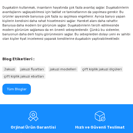
Duşakabin kullanmak, insanların hayatında çok fazla avantaj sağlar. Duşakabinlerin
avantajlarını sağlayabilmesi için tadilat ve tamiratlarının da yapılması gerekir. Bu
ürünler sayesinde banyoya çok fazla su saçılması engellenir. Ayrıca banyo yapan
kişilerin kendisini daha rahat hissetmesini sağlar. Hareket alanı daha rahattır.
Banyoya daha modern bir görünüm sağlar. Duşakabinlerin tercih edilmesinde
modern görünüm sağlaması da en önemli sebeplerdendir. Çünkü bu sistemler,
banyonun daha derli toplu görünmesini sağlar. Bu sebeplerden dolayı yeni ev sahibi
olan kişiler fiyat incelemesi yaparak kendilerine duşakabin yaptırabilmektedir.
Blog Etiketleri :
Jakuzi
jakuzi fiyatları
jakuzi modelleri
çift kişilik jakuzi ölçüleri
çift kişilik jakuzi ebatları
Tüm Bloglar
Orjinal Ürün Garantisi
Hızlı ve Güvenli Teslimat