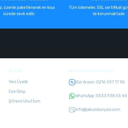
iz, özenle paketlenerek en kısa
Tüm ödemeler, SSL sertifikalı güv
sürede sevk edilir.
ile korunmaktadır.
Üyelik
Müşteri Hizmetleri
Yeni Üyelik
Bizi Arayın :
0216 597 17 96
Üye Girişi
WhatsApp :
0533 938 55 44
Şifremi Unuttum
info@jakuzidunyasi.com