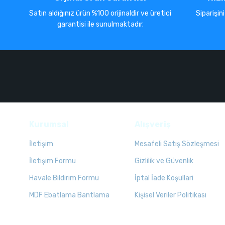
Satın aldığınız ürün %100 orijinaldir ve üretici
Siparişin
garantisi ile sunulmaktadır.
Kurumsal
Alışveriş
İletişim
Mesafeli Satış Sözleşmesi
İletişim Formu
Gizlilik ve Güvenlik
Havale Bildirim Formu
İptal İade Koşullari
MDF Ebatlama Bantlama
Kişisel Veriler Politikası