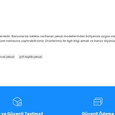
terebilir. Banyolarda sıklıkla rastlanan jakuzi modellerinden bütçenize uygun ola
el noktasına yaptırabilirsiniz. Ürünlerimiz ile ilgili bilgi almak ve banyo ölçün
oval jakuzi
çift kişilik jakuzi
ı ve Güvenli Teslimat
Güvenli Ödeme