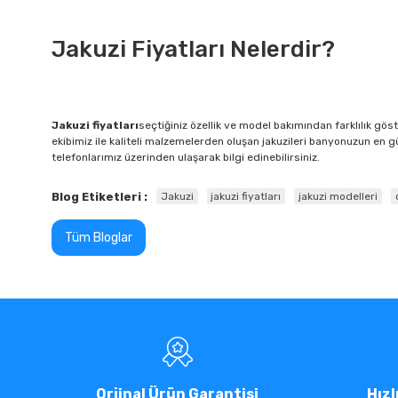
Jakuzi Fiyatları Nelerdir?
Jakuzi fiyatları
seçtiğiniz özellik ve model bakımından farklılık gös
ekibimiz ile kaliteli malzemelerden oluşan jakuzileri banyonuzun en güz
telefonlarımız üzerinden ulaşarak bilgi edinebilirsiniz.
Blog Etiketleri :
Jakuzi
jakuzi fiyatları
jakuzi modelleri
Tüm Bloglar
Orjinal Ürün Garantisi
Hızl