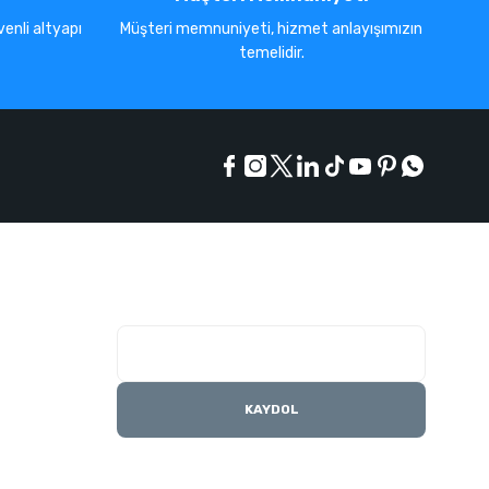
enli altyapı
Müşteri memnuniyeti, hizmet anlayışımızın
temelidir.
E-Bülten Listesi
Kampanyaları kaçırmayın
KAYDOL