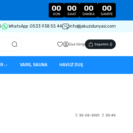
00
00
00
00
GÜN
SAAT
DAKIKA
SANIYE
6
WhatsApp :
0533 938 55 44
info@jakuzidunyasi.com
Üye Girişi
Sepetim
(
)
ER
VARİL SAUNA
HAVUZ DUŞ
?
22-02-2021
20:45