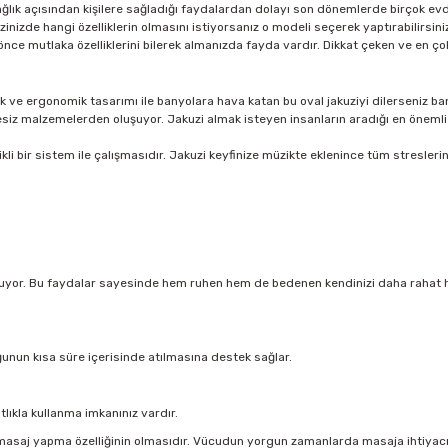
ğlık açısından kişilere sağladığı faydalardan dolayı son dönemlerde birçok evde 
zinizde hangi özelliklerin olmasını istiyorsanız o modeli seçerek yaptırabilirsin
 mutlaka özelliklerini bilerek almanızda fayda vardır. Dikkat çeken ve en çok a
 ve ergonomik tasarımı ile banyolara hava katan bu oval jakuziyi dilerseniz ban
siz malzemelerden oluşuyor. Jakuzi almak isteyen insanların aradığı en önemli 
kli bir sistem ile çalışmasıdır. Jakuzi keyfinize müzikte eklenince tüm stresler
ulunuyor. Bu faydalar sayesinde hem ruhen hem de bedenen kendinizi daha rahat 
unun kısa süre içerisinde atılmasına destek sağlar.
lıkla kullanma imkanınız vardır.
asaj yapma özelliğinin olmasıdır. Vücudun yorgun zamanlarda masaja ihtiyacı var