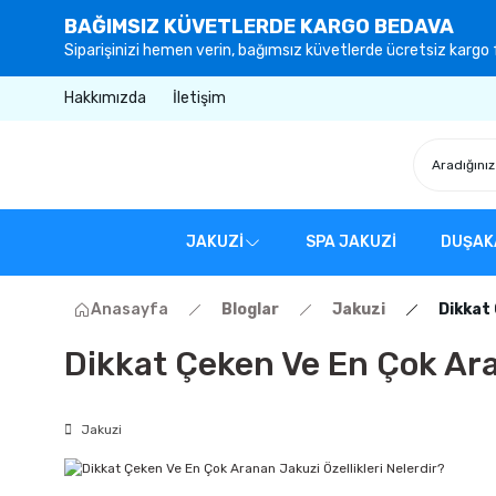
BAĞIMSIZ KÜVETLERDE KARGO BEDAVA
Siparişinizi hemen verin, bağımsız küvetlerde ücretsiz kargo f
Hakkımızda
İletişim
JAKUZİ
SPA JAKUZİ
DUŞAK
Anasayfa
Bloglar
Jakuzi
Dikkat 
Dikkat Çeken Ve En Çok Ara
Jakuzi