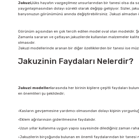
Jakuzi,
lüks hayatın vazgeçilmez unsurlarından bir tanesi olsa da sa
yaygınlaşmasından dolayı sürekli olarak değişip gelişiyor. Sizler, jaku
banyonuzun görünümünü anında değiştirebilirsiniz. Jakuzi almadan önce
Görünüm açısından en çok tercih edilen model oval olan modeldir. Şık
Zamanla sararan ve çatlayan jakuzilerde kullanılan malzemeler kalite
olmasıdır.
Jakuzi modellerinde aranan bir diğer özelliklerden bir tanesi ise müzi
Jakuzinin Faydaları Nelerdir?
Jakuzi modelleri
arasında her birinin kişilere çeşitli faydaları b
en önemlileri şu şekildedir;
·Kasların gevşemesine yardımcı olmasından dolayı kişinin yorgunluğ
·Eklem ağrılarınızın giderilmesine faydalıdır.
·Uzun yıllar kullanıma uygun yapısı sayesinde dilediğiniz zaman rahat
·Jakuzilerin birçoğunda bulunan en önemli faydalarından bir tanesi m