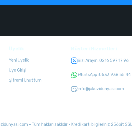
Üyelik
Müşteri Hizmetleri
Yeni Üyelik
Bizi Arayın :
0216 597 17 96
Üye Girişi
WhatsApp :
0533 938 55 44
Şifremi Unuttum
info@jakuzidunyasi.com
unyasi.com - Tüm hakları saklıdır - Kredi kartı bilgileriniz 256bit SSL 