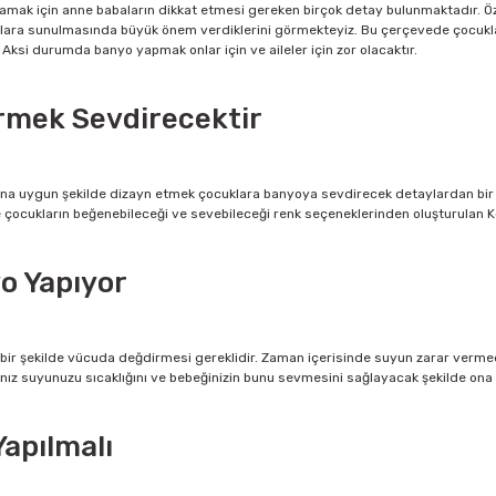
k için anne babaların dikkat etmesi gereken birçok detay bulunmaktadır. Özel
ocuklara sunulmasında büyük önem verdiklerini görmekteyiz. Bu çerçevede çocukla
Aksi durumda banyo yapmak onlar için ve aileler için zor olacaktır.
irmek Sevdirecektir
una uygun şekilde dizayn etmek çocuklara banyoya sevdirecek detaylardan bir t
ne çocukların beğenebileceği ve sevebileceği renk seçeneklerinden oluşturulan K
yo Yapıyor
 bir şekilde vücuda değdirmesi gereklidir. Zaman içerisinde suyun zarar vermed
nız suyunuzu sıcaklığını ve bebeğinizin bunu sevmesini sağlayacak şekilde ona 
apılmalı