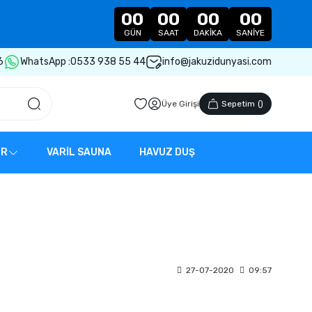
00
00
00
00
GÜN
SAAT
DAKIKA
SANIYE
6
WhatsApp :
0533 938 55 44
info@jakuzidunyasi.com
Üye Girişi
Sepetim
(
)
ER
VARİL SAUNA
HAVUZ DUŞ
27-07-2020
09:57