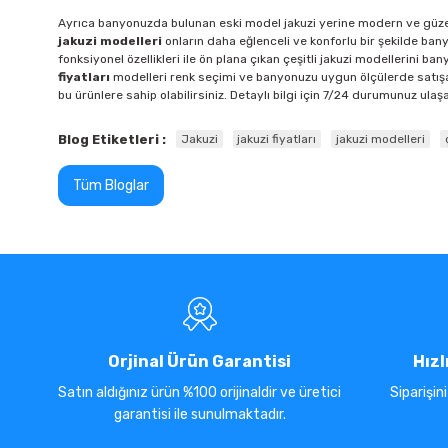
Ayrıca banyonuzda bulunan eski model jakuzi yerine modern ve güzel ja
jakuzi modelleri
onların daha eğlenceli ve konforlu bir şekilde ba
fonksiyonel özellikleri ile ön plana çıkan çeşitli jakuzi modellerini 
fiyatları
modelleri renk seçimi ve banyonuzu uygun ölçülerde satışa
bu ürünlere sahip olabilirsiniz. Detaylı bilgi için 7/24 durumunuz ulaşab
Blog Etiketleri :
Jakuzi
jakuzi fiyatları
jakuzi modelleri
Tüm Bloglar
Orjinal Ürün Garantisi
Hızl
Satın aldığınız ürün %100 orijinaldir ve üretici
Siparişin
garantisi ile sunulmaktadır.