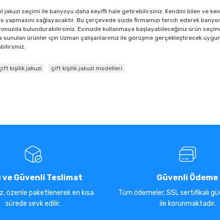
kuzi seçimi ile banyoyu daha keyifli hale getirebilirsiniz. Kendini bilen ve ke
nyo yapmasını sağlayacaktır. Bu çerçevede sizde firmamızı tercih ederek banyon
banyonuzda bulundurabilirsiniz. Evinizde kullanmaya başlayabileceğiniz ürün seçim
 sunulan ürünler için Uzman çalışanlarımız ile görüşme gerçekleştirecek uygun
ilirsiniz.
çift kişilik jakuzi
çift kişilik jakuzi modelleri
ı ve Güvenli Teslimat
Güvenli Ödeme
iz, özenle paketlenerek en kısa
Tüm ödemeler, SSL sertifikalı güv
sürede sevk edilir.
ile korunmaktadır.