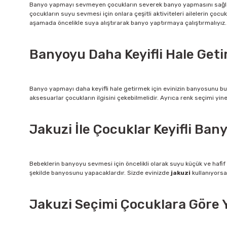
Banyo yapmayı sevmeyen çocukların severek banyo yapmasını sağlama
çocukların suyu sevmesi için onlara çeşitli aktiviteleri ailelerin ç
aşamada öncelikle suya alıştırarak banyo yaptırmaya çalıştırmalıyız. 
Banyoyu Daha Keyifli Hale Get
Banyo yapmayı daha keyifli hale getirmek için evinizin banyosunu b
aksesuarlar çocukların ilgisini çekebilmelidir. Ayrıca renk seçimi yi
Jakuzi İle Çocuklar Keyifli Ban
Bebeklerin banyoyu sevmesi için öncelikli olarak suyu küçük ve hafif
şekilde banyosunu yapacaklardır. Sizde evinizde
jakuzi
kullanıyorsa
Jakuzi Seçimi Çocuklara Göre Y