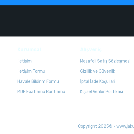
Kurumsal
Alışveriş
İletişim
Mesafeli Satış Sözleşmesi
İletişim Formu
Gizlilik ve Güvenlik
Havale Bildirim Formu
İptal İade Koşullari
MDF Ebatlama Bantlama
Kişisel Veriler Politikası
Copyright 2025© - www.jakuzid