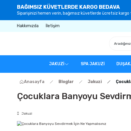
BAĞIMSIZ KÜVETLERDE KARGO BEDAVA
Siparişinizi hemen verin, bağımsız küvetlerde ücretsiz kargo f
Hakkımızda
İletişim
JAKUZİ
SPA JAKUZİ
DUŞAK
Anasayfa
Bloglar
Jakuzi
Çocukl
Çocuklara Banyoyu Sevdirm
Jakuzi