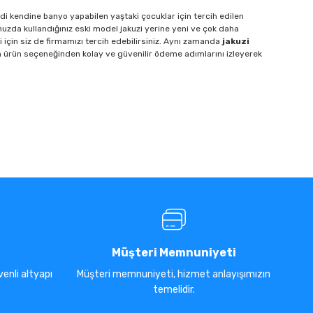
ndi kendine banyo yapabilen yaştaki çocuklar için tercih edilen
uzda kullandığınız eski model jakuzi yerine yeni ve çok daha
i için siz de firmamızı tercih edebilirsiniz. Aynı zamanda
jakuzi
 ürün seçeneğinden kolay ve güvenilir ödeme adımlarını izleyerek
Müşteri Memnuniyeti
enli altyapı
Müşteri memnuniyeti, hizmet anlayışımızın
temelidir.