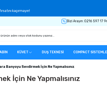
ırsatını kaçırmayın!
Bizi Arayın :
0216 597 17 9
ABİN
KÜVET
DUŞ TEKNESİ
COMPACT SİSTEML
ara Banyoyu Sevdirmek İçin Ne Yapmalısınız
ek İçin Ne Yapmalısınız