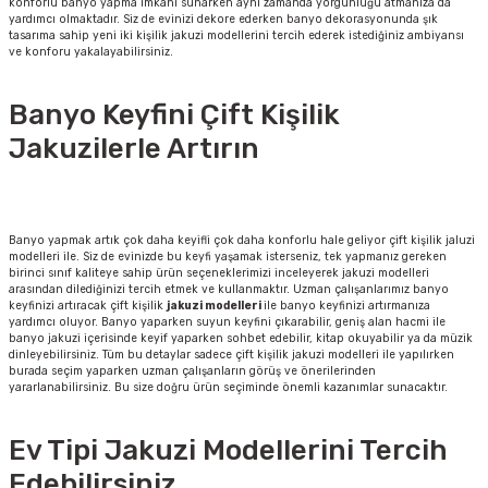
konforlu banyo yapma imkanı sunarken aynı zamanda yorgunluğu atmanıza da
yardımcı olmaktadır. Siz de evinizi dekore ederken banyo dekorasyonunda şık
tasarıma sahip yeni iki kişilik jakuzi modellerini tercih ederek istediğiniz ambiyansı
ve konforu yakalayabilirsiniz.
Banyo Keyfini Çift Kişilik
Jakuzilerle Artırın
Banyo yapmak artık çok daha keyifli çok daha konforlu hale geliyor çift kişilik jaluzi
modelleri ile. Siz de evinizde bu keyfi yaşamak isterseniz, tek yapmanız gereken
birinci sınıf kaliteye sahip ürün seçeneklerimizi inceleyerek jakuzi modelleri
arasından dilediğinizi tercih etmek ve kullanmaktır. Uzman çalışanlarımız banyo
keyfinizi artıracak çift kişilik
jakuzi modelleri
ile banyo keyfinizi artırmanıza
yardımcı oluyor. Banyo yaparken suyun keyfini çıkarabilir, geniş alan hacmi ile
banyo jakuzi içerisinde keyif yaparken sohbet edebilir, kitap okuyabilir ya da müzik
dinleyebilirsiniz. Tüm bu detaylar sadece çift kişilik jakuzi modelleri ile yapılırken
burada seçim yaparken uzman çalışanların görüş ve önerilerinden
yararlanabilirsiniz. Bu size doğru ürün seçiminde önemli kazanımlar sunacaktır.
Ev Tipi Jakuzi Modellerini Tercih
Edebilirsiniz