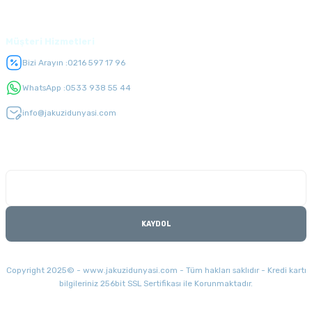
Üyelik
Müşteri Hizmetleri
Bizi Arayın :
0216 597 17 96
WhatsApp :
0533 938 55 44
info@jakuzidunyasi.com
E-Bülten Listesi
Kampanyaları kaçırmayın
KAYDOL
Copyright 2025© - www.jakuzidunyasi.com - Tüm hakları saklıdır - Kredi kartı
bilgileriniz 256bit SSL Sertifikası ile Korunmaktadır.