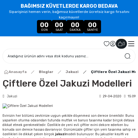
BAĞIMSIZ KÜVETLERDE KARGO BEDAVA
Siparişinizi hemen verin, bağımsız küvetlerde ücretsiz kargo fırsatını
kaçırmayın!
00
00
00
00
GÜN
SAAT
DAKIKA
SANIYE
(
)
Anasayfa
Bloglar
Jakuzi
Çiftlere Özel Jakuzi Mo
Çiftlere Özel Jakuzi Modelleri
Jakuzi
29-04-2020
15:09
Evinizin her bölümü zevkinize uygun şekilde döşenmesi son derece önemlidir. Bunu
yaparken oturma odasından tutunda mutfak ve banyo tasarıma kadar birçok detaya
dikkat etmek gerekmektedir. Özellikle de yeni evli çiftler evini dekore ederken bu
konuda son derece hassas davranıyor. Günümüzde çiftler için yeni tasarıma sahip ve
özellikleri ile dikkat çeken birçok
jakuzi
modeli bulunuyor. Bu jakuziler keyifli ve