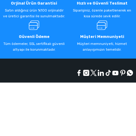
Orjinal Ürün Garantisi
Hızlı ve Güvenli Teslimat
Satın aldığınız ürün %100 orijinaldir
Siparişiniz, özenle paketlenerek en
ve üretici garantisi ile sunulmaktadır.
kısa sürede sevk edilir.
Güvenli Ödeme
Müşteri Memnuniyeti
Tüm ödemeler, SSL sertifikalı güvenli
Müşteri memnuniyeti, hizmet
altyapı ile korunmaktadır.
anlayışımızın temelidir.
Kurumsal
Alışveriş