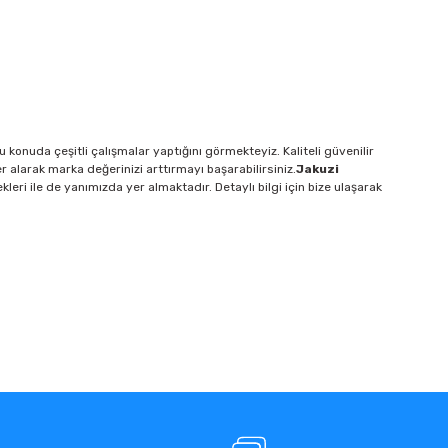
 konuda çeşitli çalışmalar yaptığını görmekteyiz.
K
aliteli güvenilir
yer alarak marka
değerinizi
arttırmayı başarabilirsiniz
.
J
akuzi
ri ile de yanımızda yer almaktadır. Detaylı bilgi için bize ulaşarak