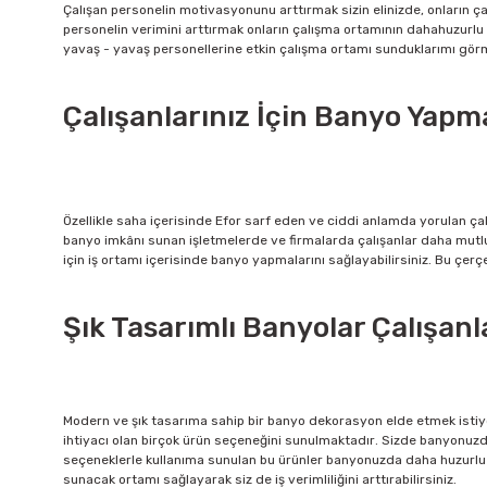
Çalışan personelin motivasyonunu arttırmak
sizin elinizde, onların 
personelin
verimini
arttırmak onların çalışma ortamının da
ha
huzurlu
yavaş
-
yavaş personellerine etkin çalışma ortamı sunduklarımı gör
Çalışanlarınız İçin Banyo Yap
Özellikle
saha içerisinde Efor sarf
eden ve ciddi anlamda yorulan çal
banyo imkânı sunan işletmelerde ve firmalarda çalışanlar daha mutlu 
için iş ortamı içerisinde banyo
yapmalarını sağlayabilirsiniz.
Bu çerç
Şık Tasarımlı Banyolar Çalışanl
Modern
ve şık tasarıma sahip bir banyo dekorasyon elde etmek isti
ihtiyacı olan birçok ürün seçeneğini sunulmaktadır
. S
izde banyonuzda
seçeneklerle kullanıma sunulan bu ürünler banyonuzda
daha
huzurlu 
sunacak ortamı sağlayarak siz de iş verimliliğini arttırabilirsiniz
.