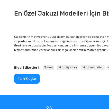
En Özel Jakuzi Modelleri İçin Biz
Ç
alışanların motivasyonu yüksek olması
saha
içerisinde daha etkin 
ve profesyonel hizmet almak istediğinizde sizde çalışanlarımız için 
fiyatları
ve duşakabin fiyatları konusunda firmamız uygun fiyat avant
hizmetlerimizden yararlanabilirsiniz çalışanlarımızın motivasyonunu a
Blog Etiketleri :
Jakuzi
jakuzi fiyatları
jakuzi modelleri
Tüm Bloglar