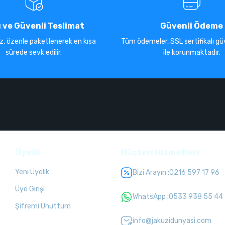
ı ve Güvenli Teslimat
Güvenli Ödeme
iz, özenle paketlenerek en kısa
Tüm ödemeler, SSL sertifikalı güv
sürede sevk edilir.
ile korunmaktadır.
Üyelik
Müşteri Hizmetleri
Yeni Üyelik
Bizi Arayın :
0216 597 17 96
Üye Girişi
WhatsApp :
0533 938 55 44
Şifremi Unuttum
info@jakuzidunyasi.com