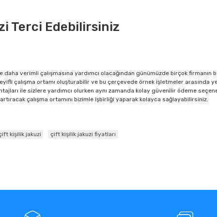
i Terci Edebilirsiniz
ve daha verimli çalışmasına yardımcı olacağından günümüzde birçok firmanın bu
keyifli çalışma ortamı oluşturabilir ve bu çerçevede örnek işletmeler arasında 
ajları ile sizlere yardımcı olurken aynı zamanda kolay güvenilir ödeme seçenekle
rtıracak çalışma ortamını bizimle işbirliği yaparak kolayca sağlayabilirsiniz
.
çift kişilik jakuzi
çift kişilik jakuzi fiyatları