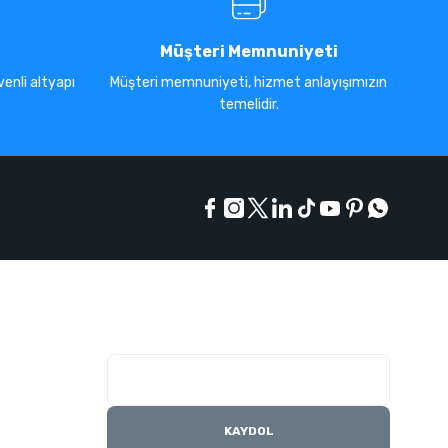
Müşteri Memnuniyeti
enli altyapı
Müşteri memnuniyeti, hizmet anlayışımızın
temelidir.
E-Bülten Listesi
Kampanyaları kaçırmayın
KAYDOL