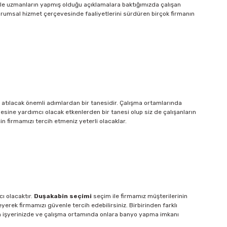
le
uzmanların yapmış olduğu açıklamalara baktığımızda çalışan
kurumsal hizmet çerçevesinde faaliyetlerini sürdüren birçok firmanın
atılacak önemli adımlardan bir tanesidir. Ç
alışma ortamlarında
esine yardımcı olacak etkenlerden bir tanesi olup siz de çalışanların
 firmamızı tercih etmeniz yeterli olacaklar.
ı olacaktır.
D
uşakabin
seçimi
seçim ile firmamız müşterilerinin
yerek firmamızı güvenle tercih edebilirsiniz
. Birbirinden
farklı
in işyerinizde ve çalışma ortamında onlara banyo yapma imkanı