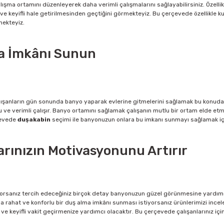
çalışma ortamını düzenleyerek daha verimli çalışmalarını sağlayabilirsiniz. Özellik
 ve keyifli hale getirilmesinden geçtiğini görmekteyiz. Bu çerçevede özellikle 
mekteyiz.
ma İmkânı Sunun
ışanların
gün
sonunda banyo yaparak evlerine gitmelerini sağlamak
bu konuda 
ve verimli çalışır.
Banyo ortamını sağlamak
çalışanın mutlu bir ortam elde etm
evede
duşakabin
seçimi ile banyonuzun
onlara
bu imkanı sunmayı sağlamak için
arınızın Motivasyonunu Artırır
yorsanız tercih edeceğiniz birçok detay banyonuzun güzel görünmesine yardımc
 rahat ve konforlu bir duş alma imkânı sunması istiyorsanız ürünlerimizi incele
ve keyifli vakit geçirmenize yardımcı olacaktır
.
Bu çerçevede çalışanlarınız iç