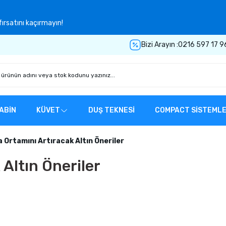
ırsatını kaçırmayın!
Bizi Arayın :
0216 597 17 9
ABİN
KÜVET
DUŞ TEKNESİ
COMPACT SİSTEML
 Ortamını Artıracak Altın Öneriler
Altın Öneriler