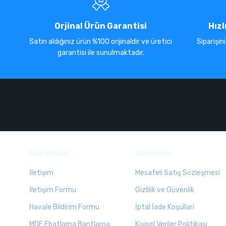
Orjinal Ürün Garantisi
Hızl
Satın aldığınız ürün %100 orijinaldir ve üretici
Siparişin
garantisi ile sunulmaktadır.
Kurumsal
Alışveriş
İletişim
Mesafeli Satış Sözleşmesi
İletişim Formu
Gizlilik ve Güvenlik
Havale Bildirim Formu
İptal İade Koşullari
MDF Ebatlama Bantlama
Kişisel Veriler Politikası