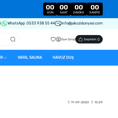
00
00
00
00
GÜN
SAAT
DAKIKA
SANIYE
6
WhatsApp :
0533 938 55 44
info@jakuzidunyasi.com
Üye Girişi
Sepetim
(
)
ER
VARİL SAUNA
HAVUZ DUŞ
11-09-2020
10:29