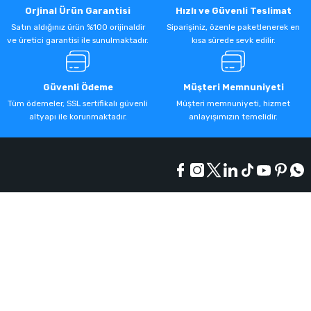
Orjinal Ürün Garantisi
Hızlı ve Güvenli Teslimat
Satın aldığınız ürün %100 orijinaldir
Siparişiniz, özenle paketlenerek en
ve üretici garantisi ile sunulmaktadır.
kısa sürede sevk edilir.
Güvenli Ödeme
Müşteri Memnuniyeti
Tüm ödemeler, SSL sertifikalı güvenli
Müşteri memnuniyeti, hizmet
altyapı ile korunmaktadır.
anlayışımızın temelidir.
Kurumsal
Alışveriş