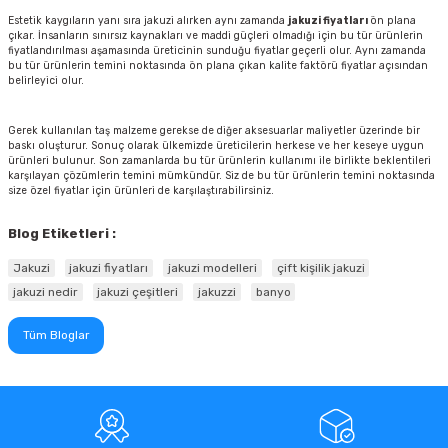
Estetik kaygıların yanı sıra jakuzi alırken aynı zamanda
jakuzi fiyatları
ön plana
çıkar. İnsanların sınırsız kaynakları ve maddi güçleri olmadığı için bu tür ürünlerin
fiyatlandırılması aşamasında üreticinin sunduğu fiyatlar geçerli olur. Aynı zamanda
bu tür ürünlerin temini noktasında ön plana çıkan kalite faktörü fiyatlar açısından
belirleyici olur.
Gerek kullanılan taş malzeme gerekse de diğer aksesuarlar maliyetler üzerinde bir
baskı oluşturur. Sonuç olarak ülkemizde üreticilerin herkese ve her keseye uygun
ürünleri bulunur. Son zamanlarda bu tür ürünlerin kullanımı ile birlikte beklentileri
karşılayan çözümlerin temini mümkündür. Siz de bu tür ürünlerin temini noktasında
size özel fiyatlar için ürünleri de karşılaştırabilirsiniz.
Blog Etiketleri :
Jakuzi
jakuzi fiyatları
jakuzi modelleri
çift kişilik jakuzi
jakuzi nedir
jakuzi çeşitleri
jakuzzi
banyo
Tüm Bloglar