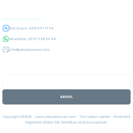
Üyelik
Müşteri Hizmetleri
Bizi Arayın :
0216 597 17 96
WhatsApp :
0533 938 55 44
info@jakuzidunyasi.com
E-Bülten Listesi
Kampanyaları kaçırmayın
KAYDOL
Copyright 2025© - www.jakuzidunyasi.com - Tüm hakları saklıdır - Kredi kartı
bilgileriniz 256bit SSL Sertifikası ile Korunmaktadır.