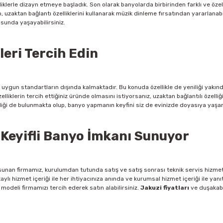
iklerle dizayn etmeye başladık. Son olarak banyolarda birbirinden farklı ve öz
, uzaktan bağlantı özelliklerini kullanarak müzik dinleme fırsatından yararlanabi
sunda yaşayabilirsiniz.
eri Tercih Edin
ze uygun standartların dışında kalmaktadır. Bu konuda özellikle de yeniliği yakı
lliklerin tercih ettiğiniz üründe olmasını istiyorsanız, uzaktan bağlantılı özelliğ
lliği de bulunmakta olup, banyo yapmanın keyfini siz de evinizde doyasıya yaşam
 Keyifli Banyo İmkanı Sunuyor
eti sunan firmamız, kurulumdan tutunda satış ve satış sonrası teknik servis hizme
ylı hizmet içeriği ile her ihtiyacınıza anında ve kurumsal hizmet içeriği ile ya
odeli firmamızı tercih ederek satın alabilirsiniz.
Jakuzi fiyatları
ve duşakabi