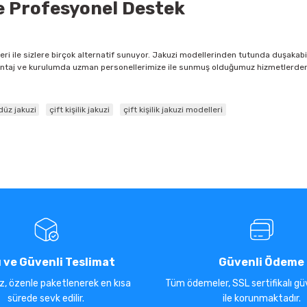
e Profesyonel Destek
ri ile sizlere birçok alternatif sunuyor. Jakuzi modellerinden tutunda duşakab
 montaj ve kurulumda uzman personellerimize ile sunmuş olduğumuz hizmetlerden
düz jakuzi
çift kişilik jakuzi
çift kişilik jakuzi modelleri
ı ve Güvenli Teslimat
Güvenli Ödeme
iz, özenle paketlenerek en kısa
Tüm ödemeler, SSL sertifikalı güv
sürede sevk edilir.
ile korunmaktadır.