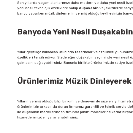
Son yıllarda yaşam alanlarımızı daha modern ve daha yeni nesil özell
yeni nesil teknolojik özelliklere sahip
duşakabin
ve jakuzilerde radyo
banyo yaparken müzik dinlemenin vermiş olduğu keyfi evinizin banyo
Banyoda Yeni Nesil Duşakabinl
Yıllar geçtikçe kullanılan ürünlerin tasarımlar ve özellikleri günümü
özellikleri tercih ediyor. Sizde eğer duşakabin seçiminde yeni nesil öze
çalmasını sağlayabilirsiniz. Bununla birlikte ürünlerimizde radyo öze
Ürünlerimiz Müzik Dinleyerek
Yılların vermiş olduğu bilgi birikimi ve deneyim ile size en iyi hizm
ürünlerimizin arkasında duran firmamız garantili ve teknik servis deta
ile duşakabin modellerinden tutunda jakuzi modellerine kadar birçok m
hizmetlerimizden yararlanabilirsiniz.