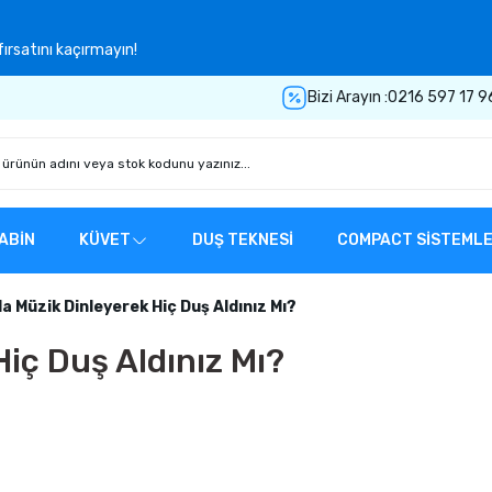
ırsatını kaçırmayın!
Bizi Arayın :
0216 597 17 9
ABİN
KÜVET
DUŞ TEKNESİ
COMPACT SİSTEML
 Müzik Dinleyerek Hiç Duş Aldınız Mı?
iç Duş Aldınız Mı?