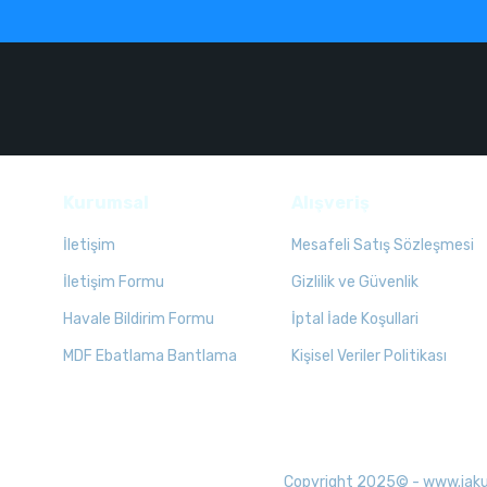
Kurumsal
Alışveriş
İletişim
Mesafeli Satış Sözleşmesi
İletişim Formu
Gizlilik ve Güvenlik
Havale Bildirim Formu
İptal İade Koşullari
MDF Ebatlama Bantlama
Kişisel Veriler Politikası
Copyright 2025© - www.jakuzid