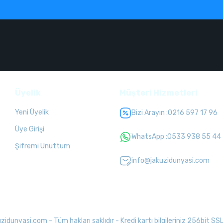
Üyelik
Müşteri Hizmetleri
Yeni Üyelik
Bizi Arayın :
0216 597 17 96
Üye Girişi
WhatsApp :
0533 938 55 44
Şifremi Unuttum
info@jakuzidunyasi.com
unyasi.com - Tüm hakları saklıdır - Kredi kartı bilgileriniz 256bit SSL 