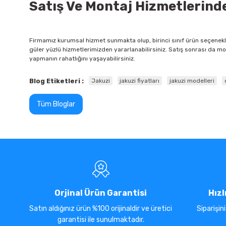
Satış Ve Montaj Hizmetlerind
Firmamız kurumsal hizmet sunmakta olup, birinci sınıf ürün seçenekle
güler yüzlü hizmetlerimizden yararlanabilirsiniz. Satış sonrası da
yapmanın rahatlığını yaşayabilirsiniz.
Blog Etiketleri :
Jakuzi
jakuzi fiyatları
jakuzi modelleri
Tüm Bloglar
Orjinal Ürün Garantisi
Hızl
Satın aldığınız ürün %100 orijinaldir ve üretici
Siparişin
garantisi ile sunulmaktadır.