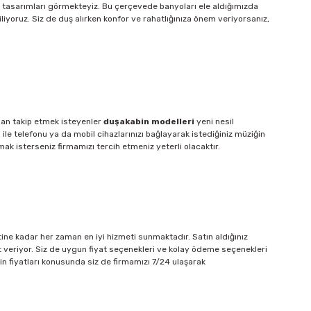
el tasarımları görmekteyiz. Bu çerçevede banyoları ele aldığımızda
liyoruz. Siz de duş alırken konfor ve rahatlığınıza önem veriyorsanız,
ndan takip etmek isteyenler
duşakabin modelleri
yeni nesil
i ile telefonu ya da mobil cihazlarınızı bağlayarak istediğiniz müziğin
ak isterseniz firmamızı tercih etmeniz yeterli olacaktır.
tine kadar her zaman en iyi hizmeti sunmaktadır. Satın aldığınız
nıt veriyor. Siz de uygun fiyat seçenekleri ve kolay ödeme seçenekleri
n fiyatları konusunda siz de firmamızı 7/24 ulaşarak