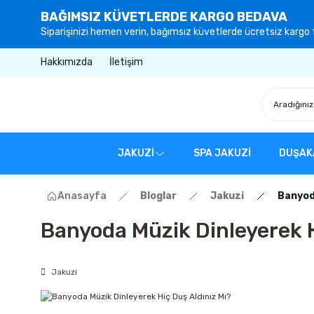
BAĞIMSIZ KÜVETLERDE KARGO BEDAVA
Siparişinizi hemen verin, bağımsız küvetlerde ücretsiz kargo f
Hakkımızda
İletişim
JAKUZİ
SPA JAKUZİ
DUŞAK
Anasayfa
Bloglar
Jakuzi
Banyoda
Banyoda Müzik Dinleyerek H
Jakuzi