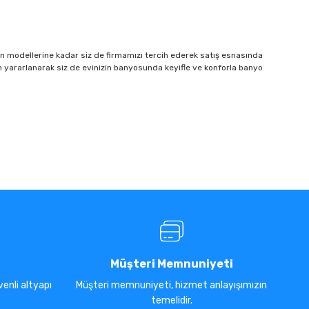
in modellerine kadar siz de firmamızı tercih ederek satış esnasında
 yararlanarak siz de evinizin banyosunda keyifle ve konforla banyo
Müşteri Memnuniyeti
enli altyapı
Müşteri memnuniyeti, hizmet anlayışımızın
temelidir.