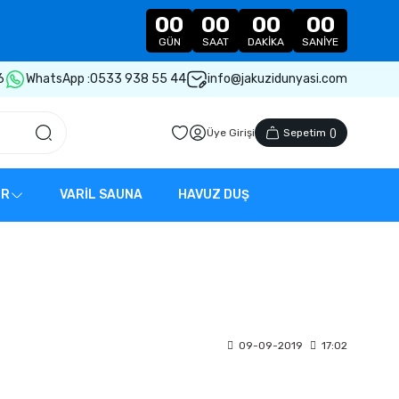
00
00
00
00
GÜN
SAAT
DAKIKA
SANIYE
6
WhatsApp :
0533 938 55 44
info@jakuzidunyasi.com
Üye Girişi
Sepetim
(
)
ER
VARİL SAUNA
HAVUZ DUŞ
09-09-2019
17:02