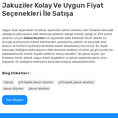
Jakuziler Kolay Ve Uygun Fiyat
Seçenekleri İle Satışa
Uygun fiyat seçenekleri ile jakuzi seçiminde sizlere yardımcı olan firmamız banyoda
istediğiniz dekorasyon elde etmenize yardımcı olacak hizmeti içeriği ile 7/24 sizlere
yardımcı oluyor.
Jakuzi fiyatları
ve seçiminde sizde firmamızı tercih ederek bu
konuda profesyonel hizmet kalitesinden yararlanmış olabilir ve banyoda renk
dizaynı ile kombini profesyonel destek alarak tamamlamış olursunuz. Bu seçim
banyoda istediğiniz dekorasyonu elde etmenize yardımcı olurken şık görünümü de
yakalamanız da önemli ölçüde yardımcı olmuş olacaktır. Siz jakuzi seçimi için
firmamızı tercih ederek uygun fiyatlı duşakabin ve jakuzi seçiminde geniş ürün
yelpazesi ile istediğiniz ambiyansı banyoda kolayca yakalayabilirsiniz
Blog Etiketleri :
Jakuzi
çift kişilik jakuzi ölçüleri
çift kişilik jakuzi ebatları
jakuzi ölçüleri
jakuzi ebatları
Tüm Bloglar