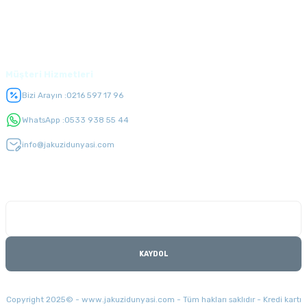
Üyelik
Müşteri Hizmetleri
Bizi Arayın :
0216 597 17 96
WhatsApp :
0533 938 55 44
info@jakuzidunyasi.com
E-Bülten Listesi
Kampanyaları kaçırmayın
KAYDOL
Copyright 2025© - www.jakuzidunyasi.com - Tüm hakları saklıdır - Kredi kartı