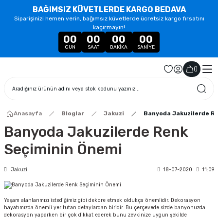
BAĞIMSIZ KÜVETLERDE KARGO BEDAVA
Siparişinizi hemen verin, bağımsız küvetlerde ücretsiz kargo fırsatını
kaçırmayın!
00
00
00
00
GÜN
SAAT
DAKIKA
SANIYE
(
)
Anasayfa
Bloglar
Jakuzi
Banyoda Jakuzilerde R
Banyoda Jakuzilerde Renk
Seçiminin Önemi
Jakuzi
18-07-2020
11:09
Yaşam alanlarımızı istediğimiz gibi dekore etmek oldukça önemlidir. Dekorasyon
hayatımızda önemli yer tutan detaylardan biridir. Bu çerçevede sizde banyonuzda
dekorasyon yaparken bir çok dikkat ederek bunu zevkinize uygun şekilde