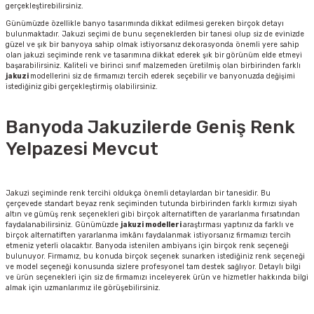
gerçekleştirebilirsiniz.
Günümüzde özellikle banyo tasarımında dikkat edilmesi gereken birçok detayı
bulunmaktadır. Jakuzi seçimi de bunu seçeneklerden bir tanesi olup siz de evinizde
güzel ve şık bir banyoya sahip olmak istiyorsanız dekorasyonda önemli yere sahip
olan jakuzi seçiminde renk ve tasarımına dikkat ederek şık bir görünüm elde etmeyi
başarabilirsiniz. Kaliteli ve birinci sınıf malzemeden üretilmiş olan birbirinden farklı
jakuzi
modellerini siz de firmamızı tercih ederek seçebilir ve banyonuzda değişimi
istediğiniz gibi gerçekleştirmiş olabilirsiniz.
Banyoda Jakuzilerde Geniş Renk
Yelpazesi Mevcut
Jakuzi seçiminde renk tercihi oldukça önemli detaylardan bir tanesidir. Bu
çerçevede standart beyaz renk seçiminden tutunda birbirinden farklı kırmızı siyah
altın ve gümüş renk seçenekleri gibi birçok alternatiften de yararlanma fırsatından
faydalanabilirsiniz. Günümüzde
jakuzi modelleri
araştırması yaptınız da farklı ve
birçok alternatiften yararlanma imkânı faydalanmak istiyorsanız firmamızı tercih
etmeniz yeterli olacaktır. Banyoda istenilen ambiyans için birçok renk seçeneği
bulunuyor. Firmamız, bu konuda birçok seçenek sunarken istediğiniz renk seçeneği
ve model seçeneği konusunda sizlere profesyonel tam destek sağlıyor. Detaylı bilgi
ve ürün seçenekleri için siz de firmamızı inceleyerek ürün ve hizmetler hakkında bilgi
almak için uzmanlarımız ile görüşebilirsiniz.