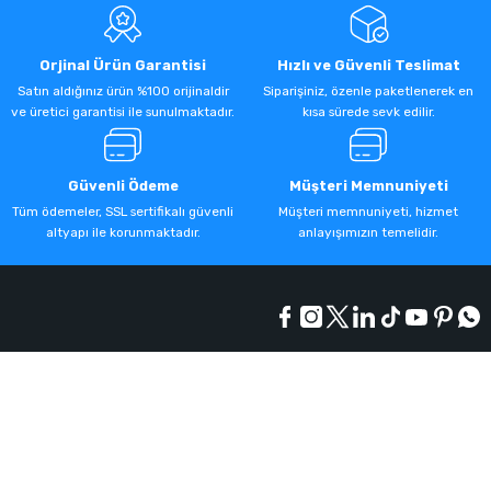
Orjinal Ürün Garantisi
Hızlı ve Güvenli Teslimat
Satın aldığınız ürün %100 orijinaldir
Siparişiniz, özenle paketlenerek en
ve üretici garantisi ile sunulmaktadır.
kısa sürede sevk edilir.
Güvenli Ödeme
Müşteri Memnuniyeti
Tüm ödemeler, SSL sertifikalı güvenli
Müşteri memnuniyeti, hizmet
altyapı ile korunmaktadır.
anlayışımızın temelidir.
Kurumsal
Alışveriş