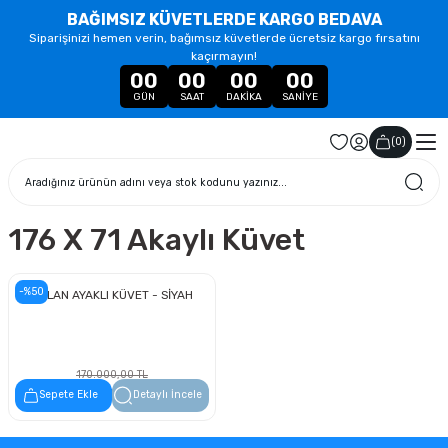
BAĞIMSIZ KÜVETLERDE KARGO BEDAVA
Siparişinizi hemen verin, bağımsız küvetlerde ücretsiz kargo fırsatını
kaçırmayın!
00
00
00
00
GÜN
SAAT
DAKIKA
SANIYE
(
0
)
176 X 71 Akaylı Küvet
-%50
ASLAN AYAKLI KÜVET - SİYAH
170.000,00 TL
85.000,00 TL
Sepete Ekle
Detaylı İncele