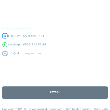
Üyelik
Müşteri Hizmetleri
Bizi Arayın :
0216 597 17 96
WhatsApp :
0533 938 55 44
info@jakuzidunyasi.com
E-Bülten Listesi
Kampanyaları kaçırmayın
KAYDOL
Copyright 2025© - www.jakuzidunyasi.com - Tüm hakları saklıdır - Kredi kartı