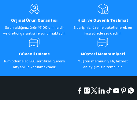
Orjinal Ürün Garantisi
Hızlı ve Güvenli Teslimat
Satın aldığınız ürün %100 orijinaldir
Siparişiniz, özenle paketlenerek en
ve üretici garantisi ile sunulmaktadır.
kısa sürede sevk edilir.
Güvenli Ödeme
Müşteri Memnuniyeti
Tüm ödemeler, SSL sertifikalı güvenli
Müşteri memnuniyeti, hizmet
altyapı ile korunmaktadır.
anlayışımızın temelidir.
Kurumsal
Alışveriş