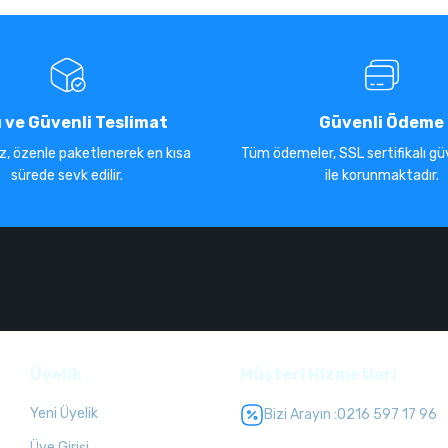
ı ve Güvenli Teslimat
Güvenli Ödeme
iz, özenle paketlenerek en kısa
Tüm ödemeler, SSL sertifikalı güv
sürede sevk edilir.
ile korunmaktadır.
Üyelik
Müşteri Hizmetleri
Yeni Üyelik
Bizi Arayın :
0216 597 17 96
Üye Girişi