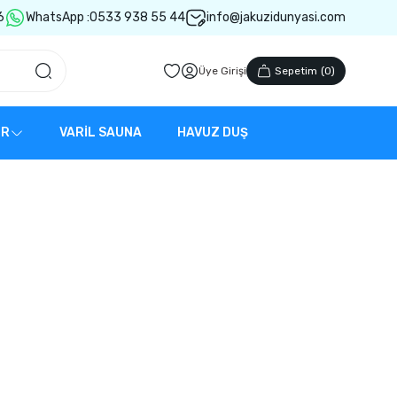
6
WhatsApp :
0533 938 55 44
info@jakuzidunyasi.com
Üye Girişi
Sepetim
(
0
)
ER
VARİL SAUNA
HAVUZ DUŞ