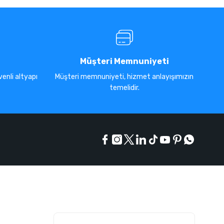
Müşteri Memnuniyeti
enli altyapı
Müşteri memnuniyeti, hizmet anlayışımızın
temelidir.
E-Bülten Listesi
Kampanyaları kaçırmayın