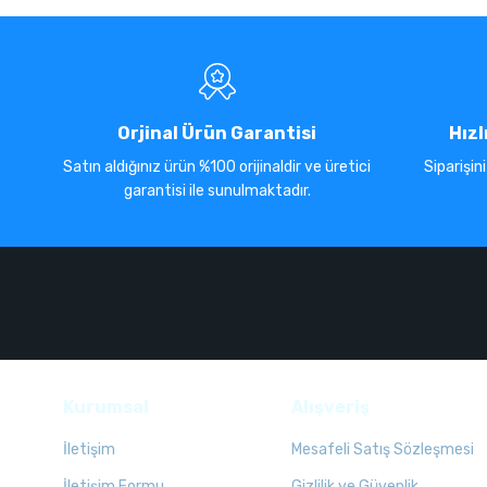
Orjinal Ürün Garantisi
Hızl
Satın aldığınız ürün %100 orijinaldir ve üretici
Siparişin
garantisi ile sunulmaktadır.
Kurumsal
Alışveriş
İletişim
Mesafeli Satış Sözleşmesi
İletişim Formu
Gizlilik ve Güvenlik