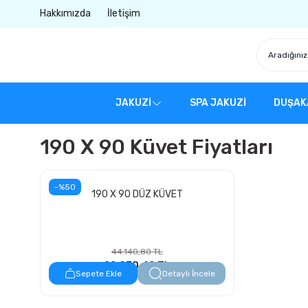
Hakkımızda
İletişim
JAKUZİ
SPA JAKUZİ
DUŞAK
190 X 90 Küvet Fiyatları
-%50
190 X 90 DÜZ KÜVET
44.140,80 TL
22.070,40 TL
Sepete Ekle
Detaylı İncele