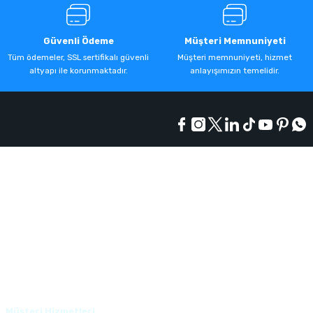
Güvenli Ödeme
Müşteri Memnuniyeti
Tüm ödemeler, SSL sertifikalı güvenli
Müşteri memnuniyeti, hizmet
altyapı ile korunmaktadır.
anlayışımızın temelidir.
Kurumsal
Alışveriş
Üyelik
Müşteri Hizmetleri