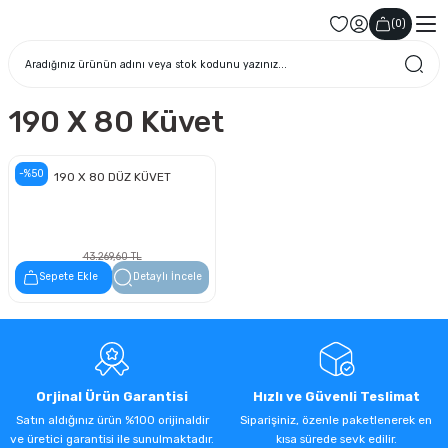
(
0
)
190 X 80 Küvet
-%50
190 X 80 DÜZ KÜVET
43.269,60 TL
21.634,80 TL
Sepete Ekle
Detaylı İncele
Orjinal Ürün Garantisi
Hızlı ve Güvenli Teslimat
Satın aldığınız ürün %100 orijinaldir
Siparişiniz, özenle paketlenerek en
ve üretici garantisi ile sunulmaktadır.
kısa sürede sevk edilir.