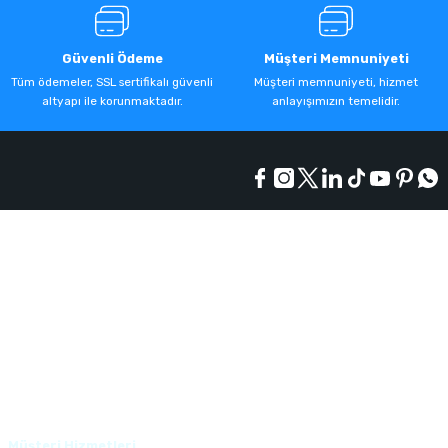
Güvenli Ödeme
Müşteri Memnuniyeti
Tüm ödemeler, SSL sertifikalı güvenli
Müşteri memnuniyeti, hizmet
altyapı ile korunmaktadır.
anlayışımızın temelidir.
Kurumsal
Alışveriş
Üyelik
Müşteri Hizmetleri