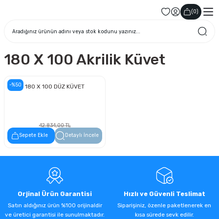
(
0
)
180 X 100 Akrilik Küvet
-%50
180 X 100 DÜZ KÜVET
42.834,00 TL
21.417,00 TL
Sepete Ekle
Detaylı İncele
Orjinal Ürün Garantisi
Hızlı ve Güvenli Teslimat
Satın aldığınız ürün %100 orijinaldir
Siparişiniz, özenle paketlenerek en
ve üretici garantisi ile sunulmaktadır.
kısa sürede sevk edilir.