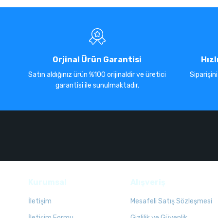
Orjinal Ürün Garantisi
Hızl
Satın aldığınız ürün %100 orijinaldir ve üretici
Siparişin
garantisi ile sunulmaktadır.
Kurumsal
Alışveriş
İletişim
Mesafeli Satış Sözleşmesi
İletişim Formu
Gizlilik ve Güvenlik