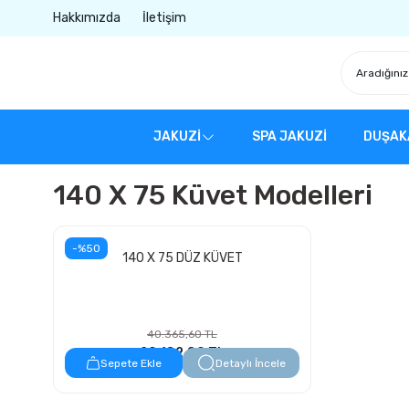
Hakkımızda
İletişim
JAKUZİ
SPA JAKUZİ
DUŞAK
140 X 75 Küvet Modelleri
-%50
140 X 75 DÜZ KÜVET
40.365,60 TL
20.182,80 TL
Sepete Ekle
Detaylı İncele