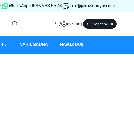
6
WhatsApp :
0533 938 55 44
info@jakuzidunyasi.com
Üye Girişi
Sepetim
(
0
)
ER
VARİL SAUNA
HAVUZ DUŞ