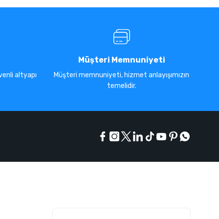
Müşteri Memnuniyeti
enli altyapı
Müşteri memnuniyeti, hizmet anlayışımızın
temelidir.
E-Bülten Listesi
Kampanyaları kaçırmayın