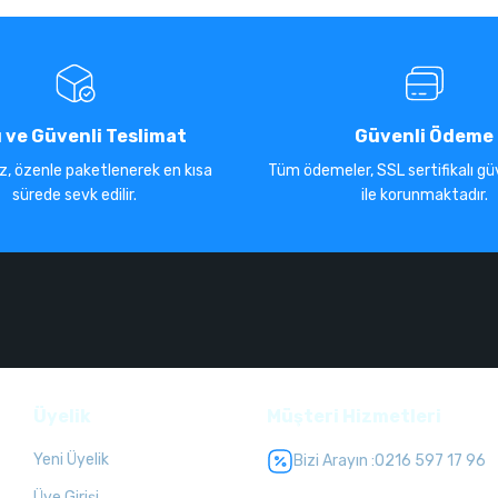
ı ve Güvenli Teslimat
Güvenli Ödeme
iz, özenle paketlenerek en kısa
Tüm ödemeler, SSL sertifikalı güv
sürede sevk edilir.
ile korunmaktadır.
Üyelik
Müşteri Hizmetleri
Yeni Üyelik
Bizi Arayın :
0216 597 17 96
Üye Girişi