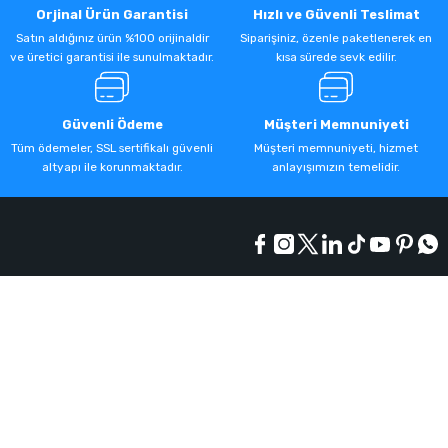
Orjinal Ürün Garantisi
Hızlı ve Güvenli Teslimat
Satın aldığınız ürün %100 orijinaldir
Siparişiniz, özenle paketlenerek en
ve üretici garantisi ile sunulmaktadır.
kısa sürede sevk edilir.
Güvenli Ödeme
Müşteri Memnuniyeti
Tüm ödemeler, SSL sertifikalı güvenli
Müşteri memnuniyeti, hizmet
altyapı ile korunmaktadır.
anlayışımızın temelidir.
Kurumsal
Alışveriş