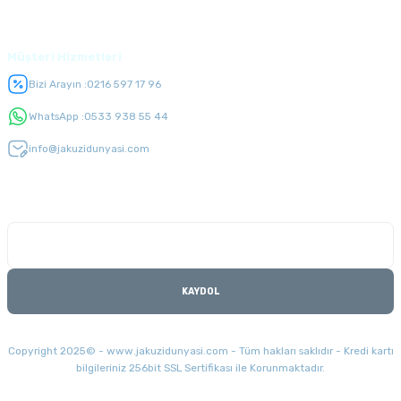
Üyelik
Müşteri Hizmetleri
Bizi Arayın :
0216 597 17 96
WhatsApp :
0533 938 55 44
info@jakuzidunyasi.com
E-Bülten Listesi
Kampanyaları kaçırmayın
KAYDOL
Copyright 2025© - www.jakuzidunyasi.com - Tüm hakları saklıdır - Kredi kartı
bilgileriniz 256bit SSL Sertifikası ile Korunmaktadır.