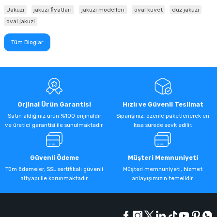
Jakuzi
jakuzi fiyatları
jakuzi modelleri
oval küvet
düz jakuzi
oval jakuzi
Tüm Bloglar
Orjinal Ürün Garantisi
Hızlı ve Güvenli Teslimat
Satın aldığınız ürün %100 orijinaldir
Siparişiniz, özenle paketlenerek en
ve üretici garantisi ile sunulmaktadır.
kısa sürede sevk edilir.
Güvenli Ödeme
Müşteri Memnuniyeti
Tüm ödemeler, SSL sertifikalı güvenli
Müşteri memnuniyeti, hizmet
altyapı ile korunmaktadır.
anlayışımızın temelidir.