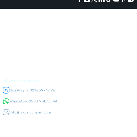
Kurumsal
Alışveriş
Üyelik
Müşteri Hizmetleri
Bizi Arayın :
0216 597 17 96
WhatsApp :
0533 938 55 44
info@jakuzidunyasi.com
E-Bülten Listesi
Kampanyaları kaçırmayın