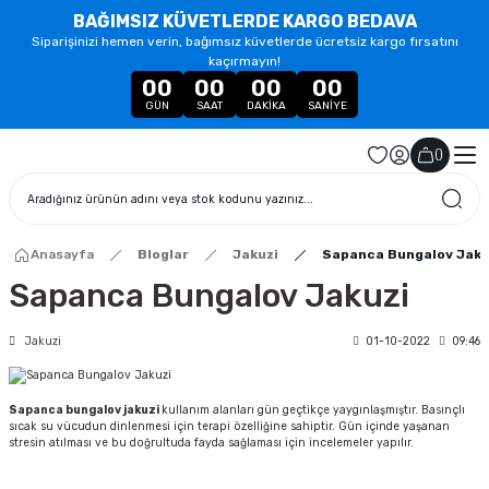
BAĞIMSIZ KÜVETLERDE KARGO BEDAVA
Siparişinizi hemen verin, bağımsız küvetlerde ücretsiz kargo fırsatını
kaçırmayın!
00
00
00
00
GÜN
SAAT
DAKIKA
SANIYE
(
)
Anasayfa
Bloglar
Jakuzi
Sapanca Bungalov Jaku
Sapanca Bungalov Jakuzi
Jakuzi
01-10-2022
09:46
Sapanca bungalov jakuzi
kullanım alanları gün geçtikçe yaygınlaşmıştır. Basınçlı
sıcak su vücudun dinlenmesi için terapi özelliğine sahiptir. Gün içinde yaşanan
stresin atılması ve bu doğrultuda fayda sağlaması için incelemeler yapılır.