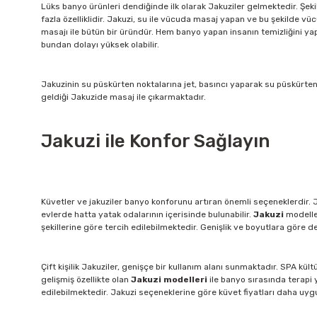
Lüks banyo ürünleri dendiğinde ilk olarak Jakuziler gelmektedir. Şekil
fazla özelliklidir. Jakuzi, su ile vücuda masaj yapan ve bu şekilde vü
masajı ile bütün bir üründür. Hem banyo yapan insanın temizliğini y
bundan dolayı yüksek olabilir.
Jakuzinin su püskürten noktalarına jet, basıncı yaparak su püskürte
geldiği Jakuzide masaj ile çıkarmaktadır.
Jakuzi ile Konfor Sağlayın
Küvetler ve jakuziler banyo konforunu artıran önemli seçeneklerdir. Ja
evlerde hatta yatak odalarının içerisinde bulunabilir.
Jakuzi
modeller
şekillerine göre tercih edilebilmektedir. Genişlik ve boyutlara göre de 
Çift kişilik Jakuziler, genişçe bir kullanım alanı sunmaktadır. SPA kü
gelişmiş özellikte olan
Jakuzi modelleri
ile banyo sırasında terapi 
edilebilmektedir. Jakuzi seçeneklerine göre küvet fiyatları daha uygu