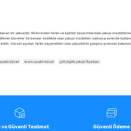
llanan bir jakuzidir. Birbirinden farklı ve kaliteli tasarımlardaki jakuzi modeller
linen küvetler ile benzer özellikte olan jakuzi modelleri yalnızca evlerde kullan
ih edilir. Görsel açıdan farklı seçenekleri olan jakuzilerin çalışma prensibi bak
ayaklı küvet
krom ayaklı küvet
çift kişilik jakuzi fiyatları
ı ve Güvenli Teslimat
Güvenli Ödeme