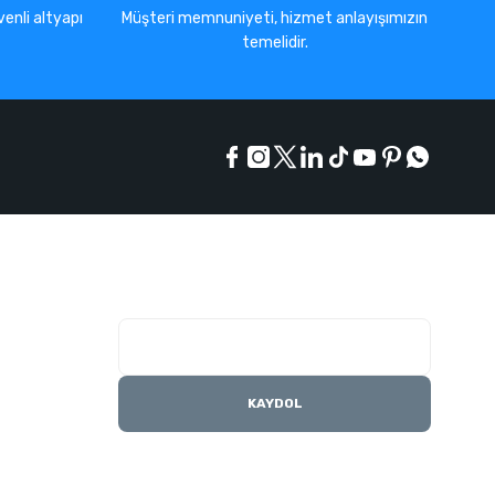
enli altyapı
Müşteri memnuniyeti, hizmet anlayışımızın
temelidir.
E-Bülten Listesi
Kampanyaları kaçırmayın
KAYDOL