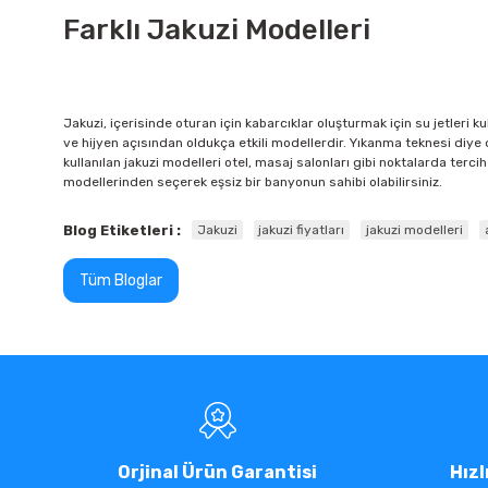
Farklı Jakuzi Modelleri
Jakuzi, içerisinde oturan için kabarcıklar oluşturmak için su jetleri ku
ve hijyen açısından oldukça etkili modellerdir. Yıkanma teknesi diye di
kullanılan jakuzi modelleri otel, masaj salonları gibi noktalarda terc
modellerinden seçerek eşsiz bir banyonun sahibi olabilirsiniz.
Blog Etiketleri :
Jakuzi
jakuzi fiyatları
jakuzi modelleri
Tüm Bloglar
Orjinal Ürün Garantisi
Hızl