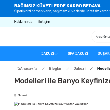
BAĞIMSIZ KÜVETLERDE KARGO BEDAVA
Siparişinizi hemen verin, bağımsız küvetlerde ücretsiz kargo f
Hakkımızda
İletişim
JAKUZİ
SPA JAKUZİ
DUŞAK
Anasayfa
Bloglar
Jakuzi
Modelle
Modelleri ile Banyo Keyfini
Jakuzi