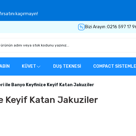
ırsatını kaçırmayın!
Bizi Arayın :
0216 597 17 9
ABİN
KÜVET
DUŞ TEKNESİ
COMPACT SİSTEML
ri ile Banyo Keyfinize Keyif Katan Jakuziler
ze Keyif Katan Jakuziler