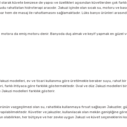
 olarak küvete benzese de yapısı ve özellikleri açısından küvetlerden çok farklı 
cudu rahatlatan hidroterapi aracıdır. Jakuzi içinde olan sıcak su, motoru ve bası
apar hem de masaj ile rahatlamasını sağlamaktadır. Lüks banyo ürünleri arasın
n motora da emiş motoru denir. Banyoda duş almak ve keyif yapmak en güzel ve r
kuzi modelleri, ev ve ticari kullanıma göre üretilmekle beraber suyu, rahat bir ş
i, farklı ihtiyaca göre farklılık göstermektedir. Oval ve düz Jakuzi modelleri bir
Jakuzi modelleri farklılık gösterir.
ltürünün vazgeçilmezi olan su, rahatlıkla kullanmaya fırsat sağlayan Jakuziler, g
yapılabilmektedir. Küvetler ve jakuziler, kullanılacak olan mekân genişliğine gör
n olabilirken, her bütçeye ve her zevke uygun Jakuzi ve küvet seçeneklerini kolay