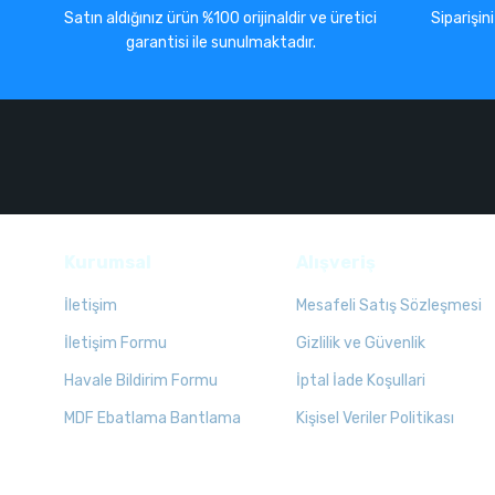
Satın aldığınız ürün %100 orijinaldir ve üretici
Siparişin
garantisi ile sunulmaktadır.
Kurumsal
Alışveriş
İletişim
Mesafeli Satış Sözleşmesi
İletişim Formu
Gizlilik ve Güvenlik
Havale Bildirim Formu
İptal İade Koşullari
MDF Ebatlama Bantlama
Kişisel Veriler Politikası