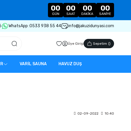
00
00
00
00
GÜN
SAAT
DAKIKA
SANIYE
6
WhatsApp :
0533 938 55 44
info@jakuzidunyasi.com
Üye Girişi
Sepetim
(
)
ER
VARİL SAUNA
HAVUZ DUŞ
02-09-2022
10:40