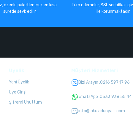
iz, özenle paketlenerek en kısa
Tüm ödemeler, SSL sertifikalı güv
sürede sevk edilir.
ile korunmaktadır.
Üyelik
Müşteri Hizmetleri
Yeni Üyelik
Bizi Arayın :
0216 597 17 96
Üye Girişi
WhatsApp :
0533 938 55 44
Şifremi Unuttum
info@jakuzidunyasi.com