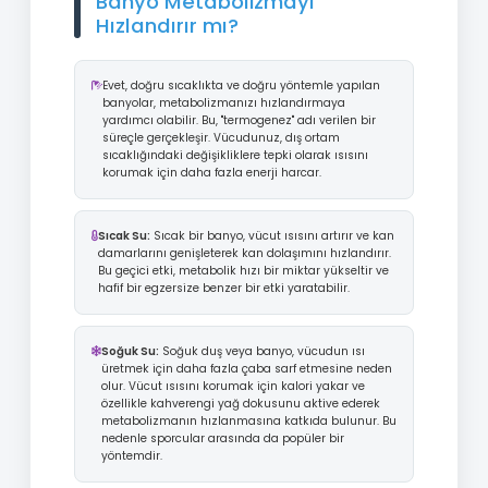
Banyo Metabolizmayı
Hızlandırır mı?
Evet, doğru sıcaklıkta ve doğru yöntemle yapılan
banyolar, metabolizmanızı hızlandırmaya
yardımcı olabilir. Bu, "termogenez" adı verilen bir
süreçle gerçekleşir. Vücudunuz, dış ortam
sıcaklığındaki değişikliklere tepki olarak ısısını
korumak için daha fazla enerji harcar.
Sıcak Su:
Sıcak bir banyo, vücut ısısını artırır ve kan
damarlarını genişleterek kan dolaşımını hızlandırır.
Bu geçici etki, metabolik hızı bir miktar yükseltir ve
hafif bir egzersize benzer bir etki yaratabilir.
Soğuk Su:
Soğuk duş veya banyo, vücudun ısı
üretmek için daha fazla çaba sarf etmesine neden
olur. Vücut ısısını korumak için kalori yakar ve
özellikle kahverengi yağ dokusunu aktive ederek
metabolizmanın hızlanmasına katkıda bulunur. Bu
nedenle sporcular arasında da popüler bir
yöntemdir.