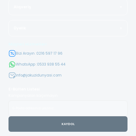
Alışveriş
Üyelik
Müşteri Hizmetleri
Bizi Arayın :
0216 597 17 96
WhatsApp :
0533 938 55 44
info@jakuzidunyasi.com
E-Bülten Listesi
Kampanyaları kaçırmayın
KAYDOL