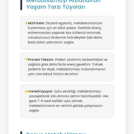
Metabolizmayı Hızlandıran
Yaşam Tarzı Tüyoları
Aktif Kalın:
Düzenli egzersiz, metabolizmanızın
hızlanması için en etkili yoldur. Özellikle direnç
antrenmanları yaparak kas kütlenizi artırmak,
vücudunuzun dinlenme halindeyken bile daha
fazla kalori yakmasını sağlar.
Protein Tüketin:
Protein sindirimi, karbonhidrat ve
yağlara göre daha fazla enerji gerektirir. Yüksek
proteinli bir diyet, metabolizmayı hızlandırmanın
yanı sıra tokluk hissini de artırır.
Yeterli Uyuyun:
Uyku eksikliği, metabolizmayı
yavaşlatarak kilo alımına zemin hazırlayabilir. Her
gece 7-8 saat kaliteli uyku almak,
metabolizmanın en verimli şekilde çalışmasını
sağlar.