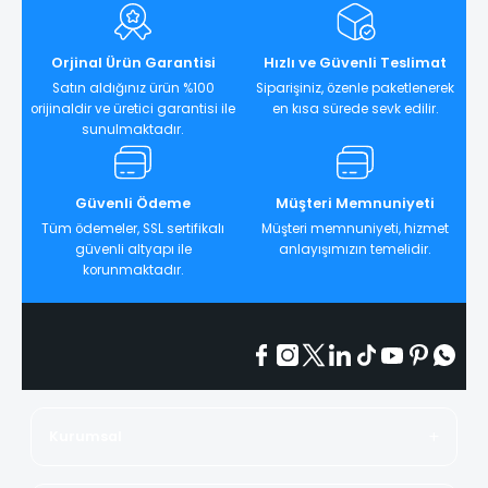
Orjinal Ürün Garantisi
Hızlı ve Güvenli Teslimat
Satın aldığınız ürün %100
Siparişiniz, özenle paketlenerek
orijinaldir ve üretici garantisi ile
en kısa sürede sevk edilir.
sunulmaktadır.
Güvenli Ödeme
Müşteri Memnuniyeti
Tüm ödemeler, SSL sertifikalı
Müşteri memnuniyeti, hizmet
güvenli altyapı ile
anlayışımızın temelidir.
korunmaktadır.
Kurumsal