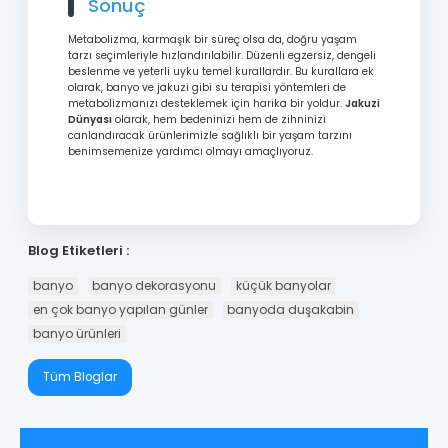
Sonuç
Metabolizma, karmaşık bir süreç olsa da, doğru yaşam
tarzı seçimleriyle hızlandırılabilir. Düzenli egzersiz, dengeli
beslenme ve yeterli uyku temel kurallardır. Bu kurallara ek
olarak, banyo ve jakuzi gibi su terapisi yöntemleri de
metabolizmanızı desteklemek için harika bir yoldur.
Jakuzi
Dünyası
olarak, hem bedeninizi hem de zihninizi
canlandıracak ürünlerimizle sağlıklı bir yaşam tarzını
benimsemenize yardımcı olmayı amaçlıyoruz.
Blog Etiketleri :
banyo
banyo dekorasyonu
küçük banyolar
en çok banyo yapılan günler
banyoda duşakabin
banyo ürünleri
Tüm Bloglar