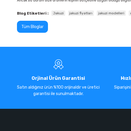
Ancak bu durum bize ürünlerin kişinin bütçesine uygun olduğu bilgis
Blog Etiketleri :
Jakuzi
jakuzi fiyatları
jakuzi modelleri
Tüm Bloglar
Orjinal Ürün Garantisi
Hızl
Satın aldığınız ürün %100 orijinaldir ve üretici
Siparişin
garantisi ile sunulmaktadır.