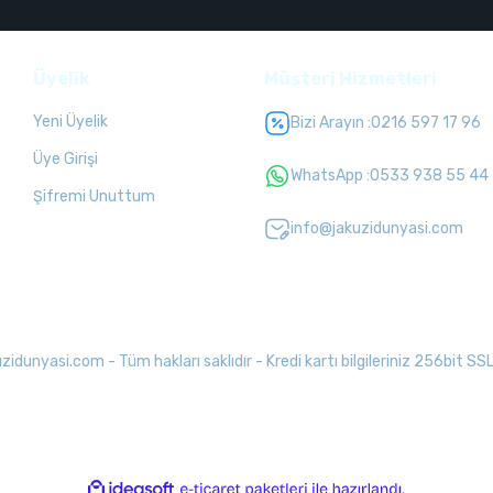
Üyelik
Müşteri Hizmetleri
Yeni Üyelik
Bizi Arayın :
0216 597 17 96
Üye Girişi
WhatsApp :
0533 938 55 44
Şifremi Unuttum
info@jakuzidunyasi.com
unyasi.com - Tüm hakları saklıdır - Kredi kartı bilgileriniz 256bit SSL 
ile
ideasoft
e-