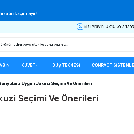
ırsatını kaçırmayın!
Bizi Arayın :
0216 597 17 9
ABİN
KÜVET
DUŞ TEKNESİ
COMPACT SİSTEML
Banyolara Uygun Jakuzi Seçimi Ve Önerileri
zi Seçimi Ve Önerileri