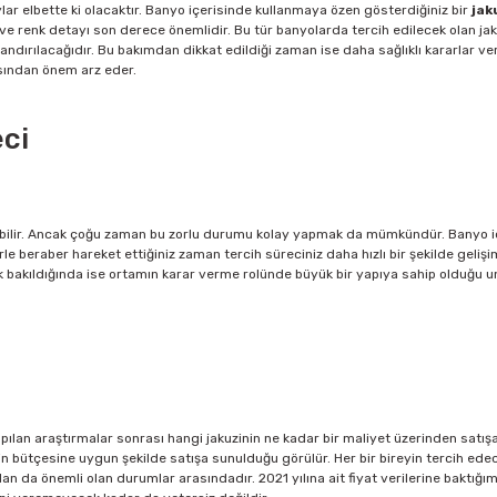
ar elbette ki olacaktır. Banyo içerisinde kullanmaya özen gösterdiğiniz bir
jak
ve renk detayı son derece önemlidir. Bu tür banyolarda tercih edilecek olan jakuzi
dırılacağıdır. Bu bakımdan dikkat edildiği zaman ise daha sağlıklı kararlar veril
ısından önem arz eder.
eci
bilir. Ancak çoğu zaman bu zorlu durumu kolay yapmak da mümkündür. Banyo içeri
rle beraber hareket ettiğiniz zaman tercih süreciniz daha hızlı bir şekilde gel
ak bakıldığında ise ortamın karar verme rolünde büyük bir yapıya sahip olduğu 
apılan araştırmalar sonrası hangi jakuzinin ne kadar bir maliyet üzerinden satışa
in bütçesine uygun şekilde satışa sunulduğu görülür. Her bir bireyin tercih ed
da önemli olan durumlar arasındadır. 2021 yılına ait fiyat verilerine baktığımız