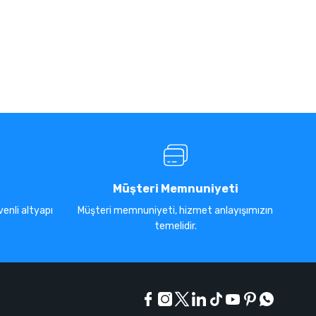
Müşteri Memnuniyeti
enli altyapı
Müşteri memnuniyeti, hizmet anlayışımızın
temelidir.