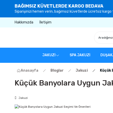
BAĞIMSIZ KÜVETLERDE KARGO BEDAVA
Siparişinizi hemen verin, bağımsız küvetlerde ücretsiz kargo f
Hakkımızda
İletişim
JAKUZİ
SPA JAKUZİ
DUŞAK
Anasayfa
Bloglar
Jakuzi
Küçük 
Küçük Banyolara Uygun Jaku
Jakuzi