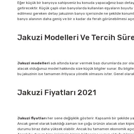
Eğer küçük bir banyoya sahipseniz bu konuda yapacağınız bazı detayl
getirecektir. Küçük çaplı olan banyolarda kullanılan eşyaların boyutu 
edilmesi gereken detay jakuzinin banyo içerisinde ne şekilde konumlan
banyo alanının daha geniş ve bir o kadar da ferah görünebilmesi aç
Jakuzi Modelleri Ve Tercih Sür
Jakuzi modelleri
adı altında karar vermek bazı durumlarda zor ola
alacak olduğunuz model hakkında size küçük bilgiler sunar. Bu bilgile
bu jakuzinin ise tamamen ihtiyaca yönelik olmasını ister. Genel olar
Jakuzi Fiyatları 2021
Jakuzi fiyatları
her sene değişiklik gösterir. Kapsamlı bir şekilde y
Ancak genel olarak bakıldığı zaman ise çoğu ürünün alacak olan kişin
durumu biraz daha yüksek olabilir. Ancak bu tamamen ekonomik açıdan 