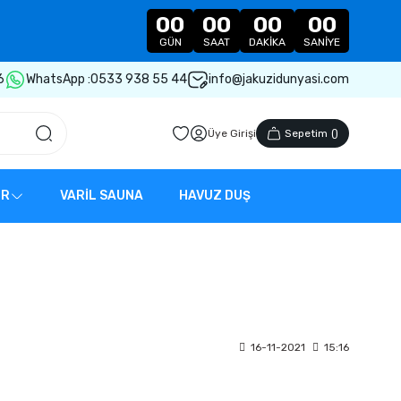
00
00
00
00
GÜN
SAAT
DAKIKA
SANIYE
6
WhatsApp :
0533 938 55 44
info@jakuzidunyasi.com
Üye Girişi
Sepetim
(
)
ER
VARİL SAUNA
HAVUZ DUŞ
16-11-2021
15:16