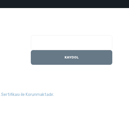
E-Bülten Listesi
Kampanyaları kaçırmayın
KAYDOL
Sertifikası ile Korunmaktadır.