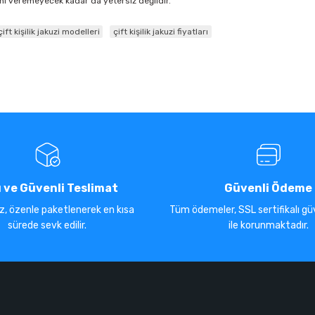
ini veremeyecek kadar da yetersiz değildir.
çift kişilik jakuzi modelleri
çift kişilik jakuzi fiyatları
ı ve Güvenli Teslimat
Güvenli Ödeme
iz, özenle paketlenerek en kısa
Tüm ödemeler, SSL sertifikalı güv
sürede sevk edilir.
ile korunmaktadır.