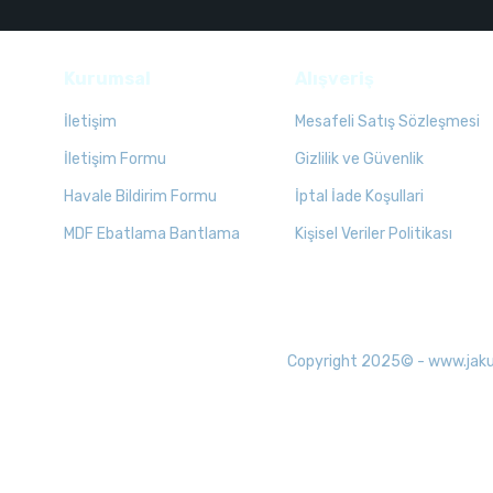
Kurumsal
Alışveriş
İletişim
Mesafeli Satış Sözleşmesi
İletişim Formu
Gizlilik ve Güvenlik
Havale Bildirim Formu
İptal İade Koşullari
MDF Ebatlama Bantlama
Kişisel Veriler Politikası
Copyright 2025© - www.jakuzid