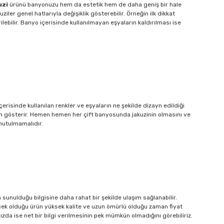
uzi
ürünü banyonuzu hem da estetik hem de daha geniş bir hale
ler genel hatlarıyla değişiklik gösterebilir. Örneğin ilk dikkat
ebilir. Banyo içerisinde kullanılmayan eşyaların kaldırılması ise
sinde kullanılan renkler ve eşyaların ne şekilde dizayn edildiği
işim gösterir. Hemen hemen her çift banyosunda jakuzinin olmasını ve
unutulmamalıdır.
 sunulduğu bilgisine daha rahat bir şekilde ulaşım sağlanabilir.
ecek olduğu ürün yüksek kalite ve uzun ömürlü olduğu zaman fiyat
da ise net bir bilgi verilmesinin pek mümkün olmadığını görebiliriz.