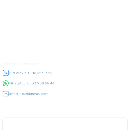
Kurumsal
Alışveriş
Üyelik
Müşteri Hizmetleri
Bizi Arayın :
0216 597 17 96
WhatsApp :
0533 938 55 44
info@jakuzidunyasi.com
E-Bülten Listesi
Kampanyaları kaçırmayın