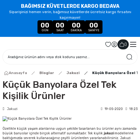
BAĞIMSIZ KÜVETLERDE KARGO BEDAVA
Siparişinizi hemen verin, bağımsız küvetlerde ücretsiz kargo fırsatını
kaçırmayın!
00
00
00
00
GÜN
SAAT
DAKIKA
SANIYE
(
)
Anasayfa
Bloglar
Jakuzi
Küçük Banyolara Özel Te
Küçük Banyolara Özel Tek
Kişilik Ürünler
Jakuzi
19-05-2020
18:23
Özellikle küçük yaşam alanlarına uygun şekilde tasarlanan bu ürünler aynı zamanda
büyük banyolar içinde birçok alternatif sunmaktadır. Tek kişilik
jakuzi
modellerine
baktığımızda severek kullanacağınız çeşitli ürünlerden yararlanabilirsiniz. Jakuzi