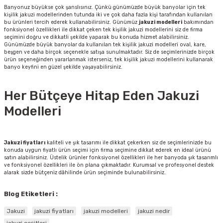
Banyonuz büyükse çok şanslısınız. Çünkü günümüzde büyük banyolar için tek
kişilik jakuzi modellerinden tutunda iki ve çok daha fazla kişi tarafından kullanılan
bu ürünleri tercih ederek kullanabilirsiniz. Günümüz
jakuzi modelleri
bakımından
fonksiyonel özellikleri ile dikkat çeken tek kişilik jakuzi modellerini siz de firma
seçimini doğru ve dikkatli şekilde yaparak bu konuda hizmet alabilirsiniz.
Günümüzde büyük banyolar da kullanılan tek kişilik jakuzi modelleri oval, kare,
beşgen ve daha birçok seçenekle satışa sunulmaktadır. Siz de seçimlerinizde birçok
ürün seçeneğinden yararlanmak isterseniz, tek kişilik jakuzi modellerini kullanarak
banyo keyfini en güzel şekilde yaşayabilirsiniz.
Her Bütçeye Hitap Eden Jakuzi
Modelleri
Jakuzi fiyatları
kaliteli ve şık tasarımı ile dikkat çekerken siz de seçimlerinizde bu
konuda uygun fiyatlı ürün seçimi için firma seçimine dikkat ederek en ideal ürünü
satın alabilirsiniz. Üstelik ürünler fonksiyonel özellikleri ile her banyoda şık tasarımlı
ve fonksiyonel özellikleri ile ön plana çıkmaktadır. Kurumsal ve profesyonel destek
alarak sizde bütçeniz dâhilinde ürün seçiminde bulunabilirsiniz.
Blog Etiketleri :
Jakuzi
jakuzi fiyatları
jakuzi modelleri
jakuzi nedir