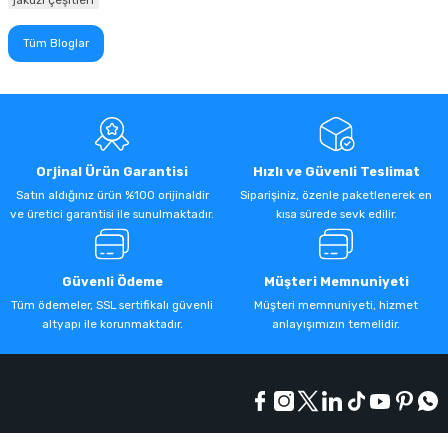
jakuzi çeşitleri
Tüm Bloglar
Orjinal Ürün Garantisi
Hızlı ve Güvenli Teslimat
Satın aldığınız ürün %100 orijinaldir
Siparişiniz, özenle paketlenerek en
ve üretici garantisi ile sunulmaktadır.
kısa sürede sevk edilir.
Güvenli Ödeme
Müşteri Memnuniyeti
Tüm ödemeler, SSL sertifikalı güvenli
Müşteri memnuniyeti, hizmet
altyapı ile korunmaktadır.
anlayışımızın temelidir.