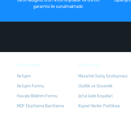
Satın aldığınız ürün %100 orijinaldir ve üretici
Siparişin
garantisi ile sunulmaktadır.
Kurumsal
Alışveriş
İletişim
Mesafeli Satış Sözleşmesi
İletişim Formu
Gizlilik ve Güvenlik
Havale Bildirim Formu
İptal İade Koşullari
MDF Ebatlama Bantlama
Kişisel Veriler Politikası