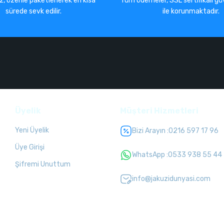
iz, özenle paketlenerek en kısa
Tüm ödemeler, SSL sertifikalı güv
sürede sevk edilir.
ile korunmaktadır.
Üyelik
Müşteri Hizmetleri
Yeni Üyelik
Bizi Arayın :
0216 597 17 96
Üye Girişi
WhatsApp :
0533 938 55 44
Şifremi Unuttum
info@jakuzidunyasi.com