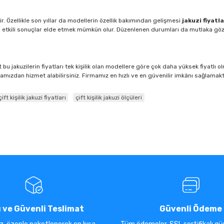
rir. Özellikle son yıllar da modellerin özellik bakımından gelişmesi
jakuzi fiyatl
an etkili sonuçlar elde etmek mümkün olur. Düzenlenen durumları da mutlaka göz
Fakat bu jakuzilerin fiyatları tek kişilik olan modellere göre çok daha yüksek fiyatl
rmamızdan hizmet alabilirsiniz. Firmamız en hızlı ve en güvenilir imkânı sağlamakt
çift kişilik jakuzi fiyatları
çift kişilik jakuzi ölçüleri
ı ve Güvenli Teslimat
Güvenli Ödeme