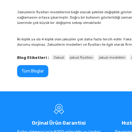
Jakuzilerin fiyatları modellerine bağlı olacak şekilde değişiklik göste
sağlamasını ortaya çıkarmıştır. Doğru bir kullanım gösterildiği zam
üzerinde çok büyük bir değişime sebep olmaktadır.
İki kişilik ya da 4 kişilik olan jakuziler çok daha fazla tercih edilir. 
durumu oluşmaz. Jakuzilerin modelleri ve fiyatları ile ilgili olarak fi
Blog Etiketleri :
Jakuzi
jakuzi fiyatları
jakuzi modelleri
Tüm Bloglar
Orjinal Ürün Garantisi
Hızl