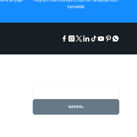
enli altyapı
Müşteri memnuniyeti, hizmet anlayışımızın
temelidir.
E-Bülten Listesi
Kampanyaları kaçırmayın
KAYDOL