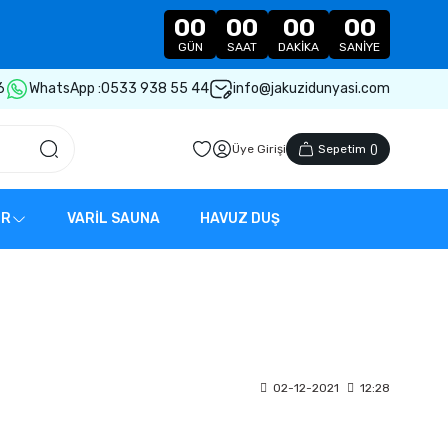
00
00
00
00
GÜN
SAAT
DAKIKA
SANIYE
6
WhatsApp :
0533 938 55 44
info@jakuzidunyasi.com
Üye Girişi
Sepetim
(
)
ER
VARİL SAUNA
HAVUZ DUŞ
02-12-2021
12:28