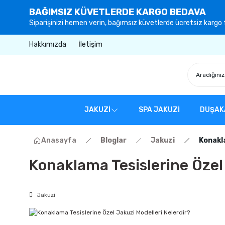
BAĞIMSIZ KÜVETLERDE KARGO BEDAVA
Siparişinizi hemen verin, bağımsız küvetlerde ücretsiz kargo f
Hakkımızda
İletişim
JAKUZİ
SPA JAKUZİ
DUŞAK
Anasayfa
Bloglar
Jakuzi
Konakla
Konaklama Tesislerine Özel 
Jakuzi