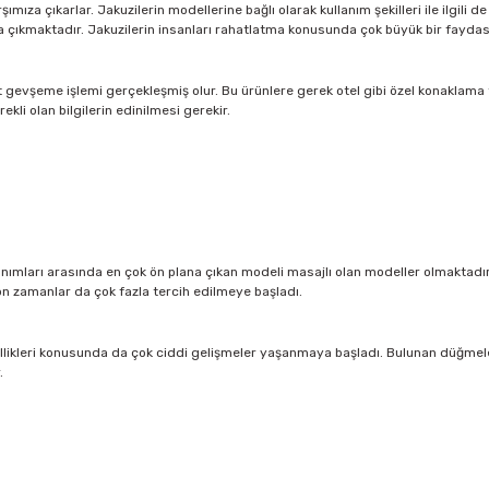
ımıza çıkarlar. Jakuzilerin modellerine bağlı olarak kullanım şekilleri ile ilgili
ana çıkmaktadır. Jakuzilerin insanları rahatlatma konusunda çok büyük bir fayda
gevşeme işlemi gerçekleşmiş olur. Bu ürünlere gerek otel gibi özel konaklama t
kli olan bilgilerin edinilmesi gerekir.
anımları arasında en çok ön plana çıkan modeli masajlı olan modeller olmaktadır
on zamanlar da çok fazla tercih edilmeye başladı.
n özellikleri konusunda da çok ciddi gelişmeler yaşanmaya başladı. Bulunan düğme
.