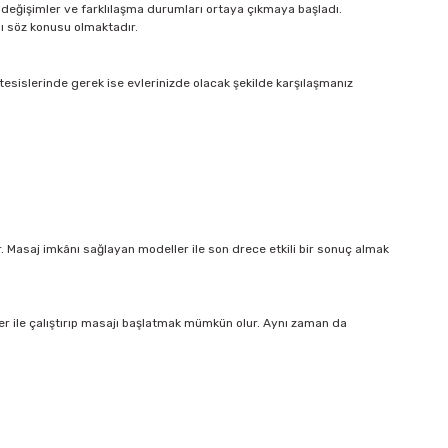
 de değişimler ve farklılaşma durumları ortaya çıkmaya başladı.
sı söz konusu olmaktadır.
esislerinde gerek ise evlerinizde olacak şekilde karşılaşmanız
. Masaj imkânı sağlayan modeller ile son drece etkili bir sonuç almak
ler ile çalıştırıp masajı başlatmak mümkün olur. Aynı zaman da