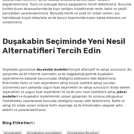
değiştirebilirsiniz. Tüylü ve yumuşak banyo paspaslarını tercih edebilirsiniz. Bununla
birlikte duvar aksesuarlarında da kışın varlığını hissettirecek resim, tablo ve çeşitli
panolardan yararlanabilirsiniz. Banyoda keyifli ve sıcak bir ortam varken, kışı
hatırlatacak küçük detaylarla siz de banyo tasarımında kıştan kalma detaylara yer
verebilirsiniz.
Duşakabin Seçiminde Yeni Nesil
Alternatifleri Tercih Edin
Geçmişten günümüze
duşakabin modelleri
birçok alternatif ile satışa sunuluyor. Bu
çerçevede siz de internet üzerinden ya da mağazamıza gelerek duşakabin
seçeneklerine bakarak banyonuzda istediğiniz ambiyansı elde edebilirsiniz.
Birbirinden farklı ve özel seçeneklere sahip birçok özellikle satışa sunulan
ürünlerimiz aynı zamanda uygun fiyat seçenekleri ile satışa sunuluyor. Kolay ödeme
seçenekleri ve uygun fiyat seçenekleri ile siz de yeni nesil özelliklere sahip
jakuzi
modelleri
ve duşakabin modellerinde uzman çalışanları ile sunmuş olduğumuz
hizmetlerden yararlanarak banyoda istediğiniz havayı elde edebilirsiniz. Kalite ve
şıklığı bir arada sunan onlarca farklı seçeneğe siz de firmamızdan ulaşarak satın
alabilir ve yararlanabilirsiniz.
Blog Etiketleri :
duşakabin
duşakabin modelleri
duşakabin fiyatları