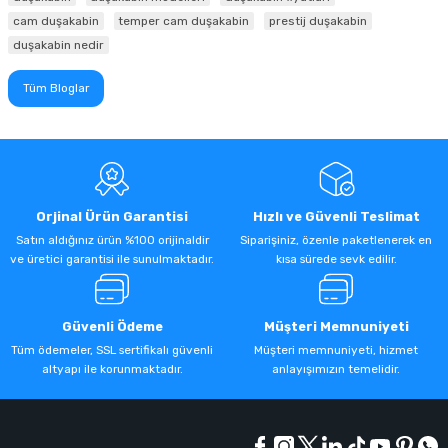
cam duşakabin
temper cam duşakabin
prestij duşakabin
duşakabin nedir
Tüm Bloglar
Orjinal Ürün Garantisi
Hızlı ve Güvenli Teslimat
Satın aldığınız ürün %100 orijinaldir
Siparişiniz, özenle paketlenerek en
ve üretici garantisi ile sunulmaktadır.
kısa sürede sevk edilir.
Güvenli Ödeme
Müşteri Memnuniyeti
Tüm ödemeler, SSL sertifikalı güvenli
Müşteri memnuniyeti, hizmet
altyapı ile korunmaktadır.
anlayışımızın temelidir.