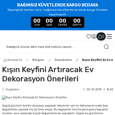
BAĞIMSIZ KÜVETLERDE KARGO BEDAVA
Siparişinizi hemen verin, bağımsız küvetlerde ücretsiz kargo fırsatını
kaçırmayın!
00
00
00
00
GÜN
SAAT
DAKIKA
SANIYE
(
)
Anasayfa
Bloglar
Duşakabin
Kışın Keyfini Artıra
Kışın Keyfini Artıracak Ev
Dekorasyon Önerileri
Duşakabin
02-10-2019
16:43
Soğuk günlerin keyfini doyasıya yaşamak isteyenler için ev dekorasyonunda bazı
değişiklikler yapmak hiç de fena olmaz. Bu değişimler tercihe göre geniş kapsamlı
olurken, aynı zamanda küçük değişimlerle de yapılabilir. Soğuk kış günlerinin