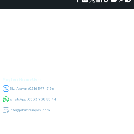
Kurumsal
Alışveriş
Üyelik
Müşteri Hizmetleri
Bizi Arayın :
0216 597 17 96
WhatsApp :
0533 938 55 44
info@jakuzidunyasi.com
E-Bülten Listesi
Kampanyaları kaçırmayın