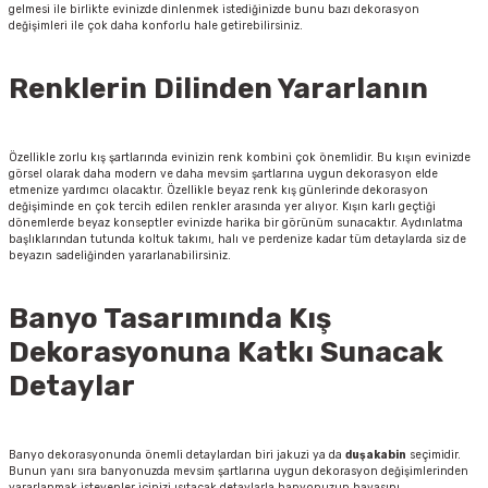
gelmesi ile birlikte evinizde dinlenmek istediğinizde bunu bazı dekorasyon
değişimleri ile çok daha konforlu hale getirebilirsiniz.
Renklerin Dilinden Yararlanın
Özellikle zorlu kış şartlarında evinizin renk kombini çok önemlidir. Bu kışın evinizde
görsel olarak daha modern ve daha mevsim şartlarına uygun dekorasyon elde
etmenize yardımcı olacaktır. Özellikle beyaz renk kış günlerinde dekorasyon
değişiminde en çok tercih edilen renkler arasında yer alıyor. Kışın karlı geçtiği
dönemlerde beyaz konseptler evinizde harika bir görünüm sunacaktır. Aydınlatma
başlıklarından tutunda koltuk takımı, halı ve perdenize kadar tüm detaylarda siz de
beyazın sadeliğinden yararlanabilirsiniz.
Banyo Tasarımında Kış
Dekorasyonuna Katkı Sunacak
Detaylar
Banyo dekorasyonunda önemli detaylardan biri jakuzi ya da
duşakabin
seçimidir.
Bunun yanı sıra banyonuzda mevsim şartlarına uygun dekorasyon değişimlerinden
yararlanmak isteyenler içinizi ısıtacak detaylarla banyonuzun havasını