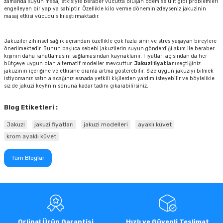
zamanda suyun masaj etkisiyle beraber vücutta oluşan ödem selülit gibi problemleri
engelleyen bir yapıya sahiptir. Özellikle kilo verme döneminizdeyseniz jakuzinin
masaj etkisi vücudu sıkılaştırmaktadır.
Jakuziler zihinsel sağlık açısından özellikle çok fazla sinir ve stres yaşayan bireylere
önerilmektedir. Bunun başlıca sebebi jakuzilerin suyun gönderdiği akım ile beraber
kişinin daha rahatlamasını sağlamasından kaynaklanır. Fiyatları açısından da her
bütçeye uygun olan alternatif modeller mevcuttur.
Jakuzi
fiyatları
seçtiğiniz
jakuzinin içeriğine ve etkisine oranla artma gösterebilir. Size uygun jakuziyi bilmek
istiyorsanız satın alacağınız esnada yetkili kişilerden yardım isteyebilir ve böylelikle
siz de jakuzi keyfinin sonuna kadar tadını çıkarabilirsiniz.
Blog Etiketleri :
Jakuzi
jakuzi fiyatları
jakuzi modelleri
ayaklı küvet
krom ayaklı küvet
Tüm Bloglar
Orjinal Ürün Garantisi
Hızlı ve Güvenli Teslimat