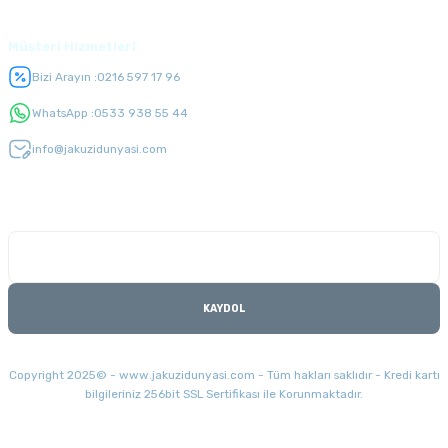
Müşteri Hizmetleri
Bizi Arayın :
0216 597 17 96
WhatsApp :
0533 938 55 44
info@jakuzidunyasi.com
E-Bülten Listesi
Kampanyaları kaçırmayın
KAYDOL
Copyright 2025© - www.jakuzidunyasi.com - Tüm hakları saklıdır - Kredi kartı
bilgileriniz 256bit SSL Sertifikası ile Korunmaktadır.