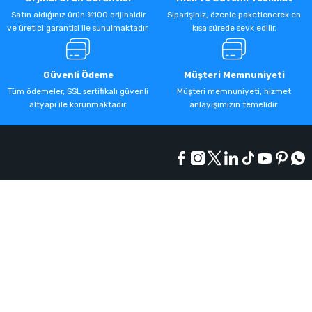
Satın aldığınız ürün %100 orijinaldir
Siparişiniz, özenle paketlenerek en
ve üretici garantisi ile sunulmaktadır.
kısa sürede sevk edilir.
Güvenli Ödeme
Müşteri Memnuniyeti
Tüm ödemeler, SSL sertifikalı güvenli
Müşteri memnuniyeti, hizmet
altyapı ile korunmaktadır.
anlayışımızın temelidir.
Kurumsal
Alışveriş
Üyelik