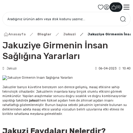
(
0
)
Anasayfa
Bloglar
Jakuzi
Jakuziye Girmenin İnsan
Jakuziye Girmenin İnsan
Sağlığına Yararları
Jakuzi
06-04-2023
10:40
Jakuziler banyo küvetine benzeyen son derece gelişmiş, masaj etkisine sahip
teknolojik cihazlardır. Jakuzilerin insanlara karşı birçok olumlu etkisini görmek
mümkündür. Yapılan araştırmalar sonucu doğru sıcaklık ve doğru kombinasyonlar
yapıldığı takdirde
jakuzi
hem fiziksel açıdan hem de zihinsel açıdan insanı
rahatlattığı gözlemlenmiştir. Bunun başlıca sebebi jakuzinin içerisinde bulunan su
deliklerinden adeta masaj etkisi yaratıp vücudun belirli uzuvlarına etki etmesi ile
birlikte rahatlama meydana gelmektedir.
Jakuzi Faydaları Nelerdir?