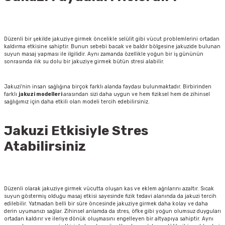
Düzenli bir şekilde jakuziye girmek öncelikle selülit gibi vücut problemlerini ortadan
kaldırma etkisine sahiptir. Bunun sebebi bacak ve baldır bölgesine jakuzide bulunan
suyun masaj yapması ile ilgilidir. Aynı zamanda özellikle yoğun bir iş gününün
sonrasında ılık su dolu bir jakuziye girmek bütün stresi alabilir.
Jakuzi'nin insan sağlığına birçok farklı alanda faydası bulunmaktadır. Birbirinden
farklı
jakuzi
modelleri
arasından sizi daha uygun ve hem fiziksel hem de zihinsel
sağlığımız için daha etkili olan modeli tercih edebilirsiniz.
Jakuzi Etkisiyle Stres
Atabilirsiniz
Düzenli olarak jakuziye girmek vücutta oluşan kas ve eklem ağrılarını azaltır. Sıcak
suyun göstermiş olduğu masaj etkisi sayesinde fizik tedavi alanında da jakuzi tercih
edilebilir. Yatmadan belli bir süre öncesinde jakuziye girmek daha kolay ve daha
derin uyumanızı sağlar. Zihinsel anlamda da stres, öfke gibi yoğun olumsuz duyguları
ortadan kaldırır ve ileriye dönük oluşmasını engelleyen bir altyapıya sahiptir. Aynı