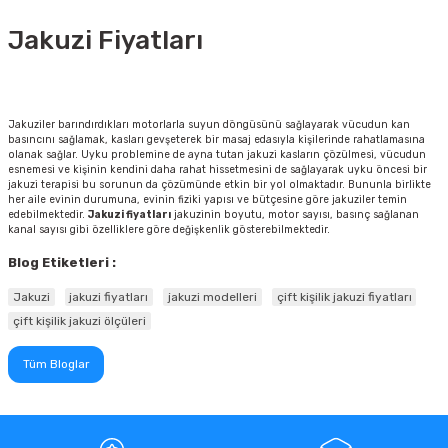
Jakuzi Fiyatları
Jakuziler barındırdıkları motorlarla suyun döngüsünü sağlayarak vücudun kan
basıncını sağlamak, kasları gevşeterek bir masaj edasıyla kişilerinde rahatlamasına
olanak sağlar. Uyku problemine de ayna tutan jakuzi kasların çözülmesi, vücudun
esnemesi ve kişinin kendini daha rahat hissetmesini de sağlayarak uyku öncesi bir
jakuzi terapisi bu sorunun da çözümünde etkin bir yol olmaktadır. Bununla birlikte
her aile evinin durumuna, evinin fiziki yapısı ve bütçesine göre jakuziler temin
edebilmektedir.
Jakuzi fiyatları
jakuzinin boyutu, motor sayısı, basınç sağlanan
kanal sayısı gibi özelliklere göre değişkenlik gösterebilmektedir.
Blog Etiketleri :
Jakuzi
jakuzi fiyatları
jakuzi modelleri
çift kişilik jakuzi fiyatları
çift kişilik jakuzi ölçüleri
Tüm Bloglar