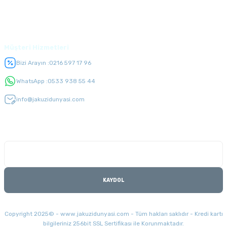
Üyelik
Müşteri Hizmetleri
Bizi Arayın :
0216 597 17 96
WhatsApp :
0533 938 55 44
info@jakuzidunyasi.com
E-Bülten Listesi
Kampanyaları kaçırmayın
KAYDOL
Copyright 2025© - www.jakuzidunyasi.com - Tüm hakları saklıdır - Kredi kartı
bilgileriniz 256bit SSL Sertifikası ile Korunmaktadır.