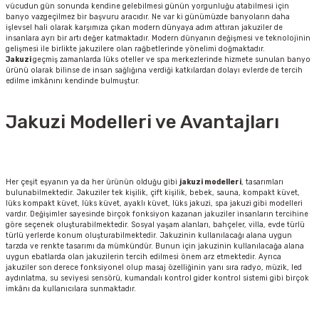
vücudun gün sonunda kendine gelebilmesi günün yorgunluğu atabilmesi için
banyo vazgeçilmez bir başvuru aracıdır. Ne var ki günümüzde banyoların daha
işlevsel hali olarak karşımıza çıkan modern dünyaya adım attıran jakuziler de
insanlara ayrı bir artı değer katmaktadır. Modern dünyanın değişmesi ve teknolojinin
gelişmesi ile birlikte jakuzilere olan rağbetlerinde yönelimi doğmaktadır.
Jakuzi
geçmiş zamanlarda lüks oteller ve spa merkezlerinde hizmete sunulan banyo
ürünü olarak bilinse de insan sağlığına verdiği katkılardan dolayı evlerde de tercih
edilme imkânını kendinde bulmuştur.
Jakuzi Modelleri ve Avantajları
Her çeşit eşyanın ya da her ürünün olduğu gibi
jakuzi modelleri
, tasarımları
bulunabilmektedir. Jakuziler tek kişilik, çift kişilik, bebek, sauna, kompakt küvet,
lüks kompakt küvet, lüks küvet, ayaklı küvet, lüks jakuzi, spa jakuzi gibi modelleri
vardır. Değişimler sayesinde birçok fonksiyon kazanan jakuziler insanların tercihine
göre seçenek oluşturabilmektedir. Sosyal yaşam alanları, bahçeler, villa, evde türlü
türlü yerlerde konum oluşturabilmektedir. Jakuzinin kullanılacağı alana uygun
tarzda ve renkte tasarımı da mümkündür. Bunun için jakuzinin kullanılacağa alana
uygun ebatlarda olan jakuzilerin tercih edilmesi önem arz etmektedir. Ayrıca
jakuziler son derece fonksiyonel olup masaj özelliğinin yanı sıra radyo, müzik, led
aydınlatma, su seviyesi sensörü, kumandalı kontrol gider kontrol sistemi gibi birçok
imkânı da kullanıcılara sunmaktadır.