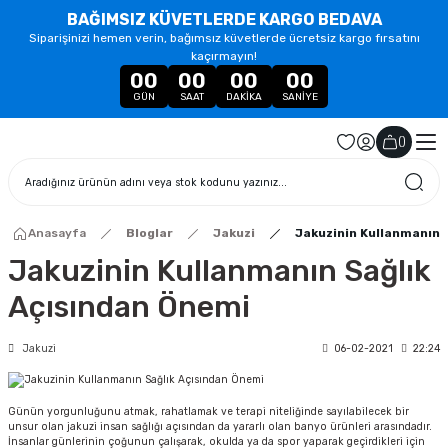
BAĞIMSIZ KÜVETLERDE KARGO BEDAVA
Siparişinizi hemen verin, bağımsız küvetlerde ücretsiz kargo fırsatını
kaçırmayın!
00
00
00
00
GÜN
SAAT
DAKIKA
SANIYE
(
)
Anasayfa
Bloglar
Jakuzi
Jakuzinin Kullanmanın 
Jakuzinin Kullanmanın Sağlık
Açısından Önemi
Jakuzi
06-02-2021
22:24
Günün yorgunluğunu atmak, rahatlamak ve terapi niteliğinde sayılabilecek bir
unsur olan jakuzi insan sağlığı açısından da yararlı olan banyo ürünleri arasındadır.
İnsanlar günlerinin çoğunun çalışarak, okulda ya da spor yaparak geçirdikleri için