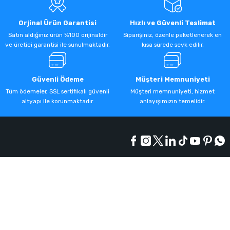
Orjinal Ürün Garantisi
Hızlı ve Güvenli Teslimat
Satın aldığınız ürün %100 orijinaldir
Siparişiniz, özenle paketlenerek en
ve üretici garantisi ile sunulmaktadır.
kısa sürede sevk edilir.
Güvenli Ödeme
Müşteri Memnuniyeti
Tüm ödemeler, SSL sertifikalı güvenli
Müşteri memnuniyeti, hizmet
altyapı ile korunmaktadır.
anlayışımızın temelidir.
Kurumsal
Alışveriş