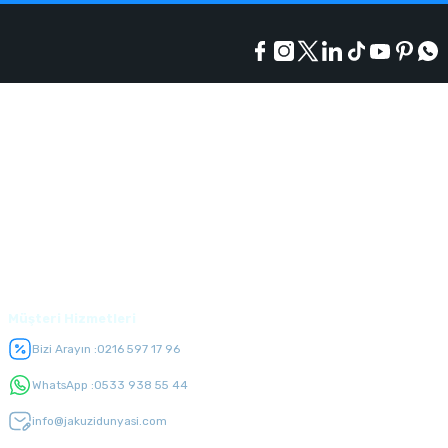
Kurumsal
Alışveriş
Üyelik
Müşteri Hizmetleri
Bizi Arayın :
0216 597 17 96
WhatsApp :
0533 938 55 44
info@jakuzidunyasi.com