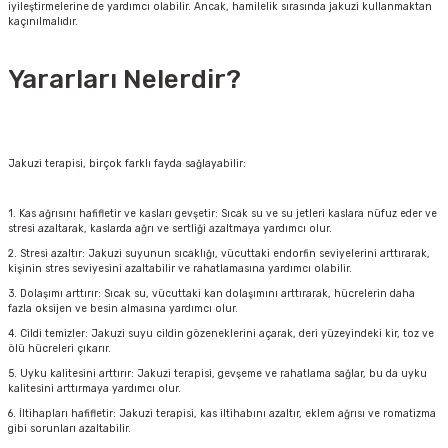
iyileştirmelerine de yardımcı olabilir. Ancak, hamilelik sırasında jakuzi kullanmaktan
kaçınılmalıdır.
Yararları Nelerdir?
Jakuzi terapisi, birçok farklı fayda sağlayabilir:
1. Kas ağrısını hafifletir ve kasları gevşetir: Sıcak su ve su jetleri kaslara nüfuz eder ve
stresi azaltarak, kaslarda ağrı ve sertliği azaltmaya yardımcı olur.
2. Stresi azaltır: Jakuzi suyunun sıcaklığı, vücuttaki endorfin seviyelerini arttırarak,
kişinin stres seviyesini azaltabilir ve rahatlamasına yardımcı olabilir.
3. Dolaşımı arttırır: Sıcak su, vücuttaki kan dolaşımını arttırarak, hücrelerin daha
fazla oksijen ve besin almasına yardımcı olur.
4. Cildi temizler: Jakuzi suyu cildin gözeneklerini açarak, deri yüzeyindeki kir, toz ve
ölü hücreleri çıkarır.
5. Uyku kalitesini arttırır: Jakuzi terapisi, gevşeme ve rahatlama sağlar, bu da uyku
kalitesini arttırmaya yardımcı olur.
6. İltihapları hafifletir: Jakuzi terapisi, kas iltihabını azaltır, eklem ağrısı ve romatizma
gibi sorunları azaltabilir.