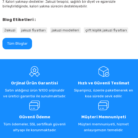
7. Kalori yakmayı destekler: Jakuzi terapisi, sağlıklı bir diyet ve egzersizle
birleştirildiğinde, kalori yakma sürecini destekleyebilir.
Blog Etiketleri :
Jakuzi
jakuzi fiyatları
jakuzi modelleri
çift kişilik jakuzi fiyatları
Tüm Bloglar
Orjinal Ürün Garantisi
Hızlı ve Güvenli Teslimat
Satın aldığınız ürün %100 orijinaldir
Siparişiniz, özenle paketlenerek en
ve üretici garantisi ile sunulmaktadır.
kısa sürede sevk edilir.
Güvenli Ödeme
Müşteri Memnuniyeti
Tüm ödemeler, SSL sertifikalı güvenli
Müşteri memnuniyeti, hizmet
altyapı ile korunmaktadır.
anlayışımızın temelidir.