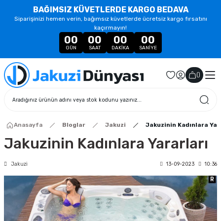
BAĞIMSIZ KÜVETLERDE KARGO BEDAVA
Siparişinizi hemen verin, bağımsız küvetlerde ücretsiz kargo fırsatını
kaçırmayın!
00
00
00
00
GÜN
SAAT
DAKIKA
SANIYE
(
)
Anasayfa
Bloglar
Jakuzi
Jakuzinin Kadınlara Yar
Jakuzinin Kadınlara Yararları
Jakuzi
13-09-2023
10:36