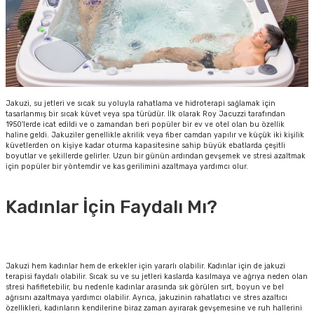
Jakuzi, su jetleri ve sıcak su yoluyla rahatlama ve hidroterapi sağlamak için
tasarlanmış bir sıcak küvet veya spa türüdür. İlk olarak Roy Jacuzzi tarafından
1950'lerde icat edildi ve o zamandan beri popüler bir ev ve otel olan bu özellik
haline geldi. Jakuziler genellikle akrilik veya fiber camdan yapılır ve küçük iki kişilik
küvetlerden on kişiye kadar oturma kapasitesine sahip büyük ebatlarda çeşitli
boyutlar ve şekillerde gelirler. Uzun bir günün ardından gevşemek ve stresi azaltmak
için popüler bir yöntemdir ve kas gerilimini azaltmaya yardımcı olur.
Kadınlar İçin Faydalı Mı?
Jakuzi hem kadınlar hem de erkekler için yararlı olabilir. Kadınlar için de jakuzi
terapisi faydalı olabilir. Sıcak su ve su jetleri kaslarda kasılmaya ve ağrıya neden olan
stresi hafifletebilir, bu nedenle kadınlar arasında sık görülen sırt, boyun ve bel
ağrısını azaltmaya yardımcı olabilir. Ayrıca, jakuzinin rahatlatıcı ve stres azaltıcı
özellikleri, kadınların kendilerine biraz zaman ayırarak gevşemesine ve ruh hallerini